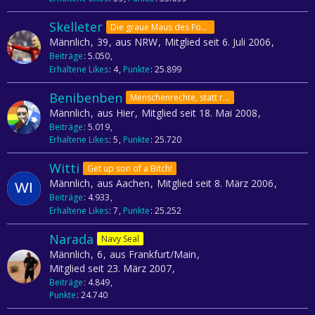
Skelleter
Die graue Maus des Forums
Männlich
39
aus NRW
Mitglied seit 6. Juli 2006
Beiträge
5.050
Erhaltene Likes
4
Punkte
25.899
Benibenben
Menschenrechte, statt rechte Menschen!
Männlich
aus Hier
Mitglied seit 18. Mai 2008
Beiträge
5.019
Erhaltene Likes
5
Punkte
25.720
Witti
Get up son of a Bitch!
Männlich
aus Aachen
Mitglied seit 8. März 2006
Beiträge
4.933
Erhaltene Likes
7
Punkte
25.252
Narada
Navy Seal
Männlich
6
aus Frankfurt/Main
Mitglied seit 23. März 2007
Beiträge
4.849
Punkte
24.740