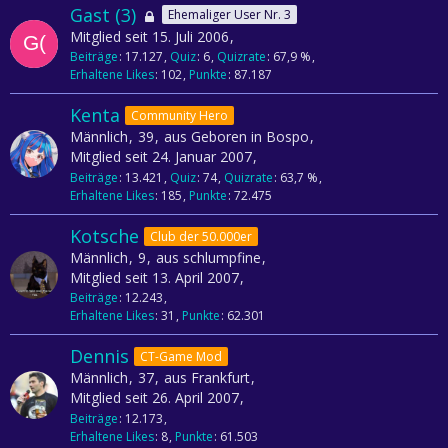
Gast (3)
Ehemaliger User Nr. 3
Mitglied seit 15. Juli 2006
Beiträge
17.127
Quiz
6
Quizrate
67,9 %
Erhaltene Likes
102
Punkte
87.187
Kenta
Community Hero
Männlich
39
aus Geboren in Bospo
Mitglied seit 24. Januar 2007
Beiträge
13.421
Quiz
74
Quizrate
63,7 %
Erhaltene Likes
185
Punkte
72.475
Kotsche
Club der 50.000er
Männlich
9
aus schlumpfine
Mitglied seit 13. April 2007
Beiträge
12.243
Erhaltene Likes
31
Punkte
62.301
Dennis
CT-Game Mod
Männlich
37
aus Frankfurt
Mitglied seit 26. April 2007
Beiträge
12.173
Erhaltene Likes
8
Punkte
61.503