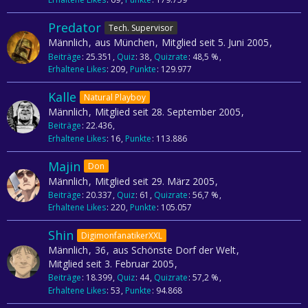
Predator
Tech. Supervisor
Männlich
aus München
Mitglied seit 5. Juni 2005
Beiträge
25.351
Quiz
38
Quizrate
48,5 %
Erhaltene Likes
209
Punkte
129.977
Kalle
Natural Playboy
Männlich
Mitglied seit 28. September 2005
Beiträge
22.436
Erhaltene Likes
16
Punkte
113.886
Majin
Don
Männlich
Mitglied seit 29. März 2005
Beiträge
20.337
Quiz
61
Quizrate
56,7 %
Erhaltene Likes
220
Punkte
105.057
Shin
DigimonfanatikerXXL
Männlich
36
aus Schönste Dorf der Welt
Mitglied seit 3. Februar 2005
Beiträge
18.399
Quiz
44
Quizrate
57,2 %
Erhaltene Likes
53
Punkte
94.868