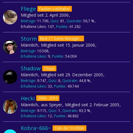
Fliege
Faultier-Liebhaber
Mitglied seit 2. April 2006
Beiträge
11.796
Quiz
81
Quizrate
56,7 %
Erhaltene Likes
107
Punkte
61.282
Storm
Best CT Game Manager 2013
Männlich
Mitglied seit 15. Januar 2006
Beiträge
10.568
Erhaltene Likes
9
Punkte
54.004
Shadow
Clique
Männlich
Mitglied seit 29. Dezember 2005
Beiträge
9.747
Quiz
8
Quizrate
44,8 %
Erhaltene Likes
33
Punkte
49.744
Hecki
2000 - 2010
Männlich
aus Speyer
Mitglied seit 2. Februar 2005
Beiträge
9.115
Quiz
1
Quizrate
83,3 %
Erhaltene Likes
12
Punkte
46.862
Kobra~666~
Club der 50.000er