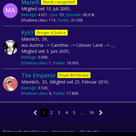
Mazelli
Wurde rausgeekelt
Mitglied seit 10. Juli 2005
Beiträge
4.021
Quiz
53
Quizrate
60,6 %
Erhaltene Likes
174
Punkte
21.568
Kyli3
Bringer of Justice
Männlich
39
aus Austria --> Carinthia --> Celovec Land --> ...
Mitglied seit 3. Juni 2005
Beiträge
3.699
Erhaltene Likes
1
Punkte
18.956
The Emperor
Royal Shichibukai
Männlich
33
Mitglied seit 25. Februar 2010
Beiträge
3.506
Erhaltene Likes
6
Punkte
17.866
1
2
3
4
5
…
16
Datenschutzerklärung
Impressum
Startseite