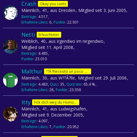
Crash
Okay you cunts
Männlich
41
aus Dresden
Mitglied seit 3. Juni 2005
Beiträge
4.517
Erhaltene Likes
6
Punkte
22.931
Netti
Erleuchteter
Weiblich
40
aus irgendwo im nirgendwo
Mitglied seit 11. April 2008
Beiträge
4.485
Punkte
23.010
Malthur
??Â?Necesito un poco de jam??Â?n!
Männlich
36
aus W??Â?lle
Mitglied seit 29. Juli 2006
Beiträge
4.483
Quiz
35
Quizrate
65,4 %
Erhaltene Likes
28
Punkte
23.358
Itty
Fick dich weg du Homofürst
Männlich
41
aus Ludwigshafen
Mitglied seit 9. Dezember 2005
Beiträge
4.097
Erhaltene Likes
7
Punkte
20.952