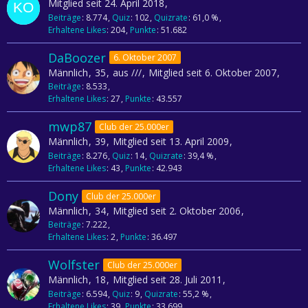
Mitglied seit 24. April 2018
Beiträge
8.774
Quiz
102
Quizrate
61,0 %
Erhaltene Likes
204
Punkte
51.682
DaBoozer
6. Oktober 2007
Männlich
35
aus ///
Mitglied seit 6. Oktober 2007
Beiträge
8.533
Erhaltene Likes
27
Punkte
43.557
mwp87
Club der 25.000er
Männlich
39
Mitglied seit 13. April 2009
Beiträge
8.276
Quiz
14
Quizrate
39,4 %
Erhaltene Likes
43
Punkte
42.943
Dony
Club der 25.000er
Männlich
34
Mitglied seit 2. Oktober 2006
Beiträge
7.222
Erhaltene Likes
2
Punkte
36.497
Wolfster
Club der 25.000er
Männlich
18
Mitglied seit 28. Juli 2011
Beiträge
6.594
Quiz
9
Quizrate
55,2 %
Erhaltene Likes
39
Punkte
33.699