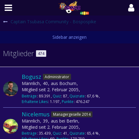
Captain Tsubasa Community - Bospospike
Mitglieder
474
Bogusz
Administrator
Männlich
40
aus Bochum
Mitglied seit 2. Februar 2005
Beiträge
89.391
Quiz
87
Quizrate
67,6 %
Erhaltene Likes
1.197
Punkte
476.247
Nicelemus
Managergeselle 2014
Männlich
39
aus bei Berlin
Mitglied seit 2. Februar 2005
Beiträge
35.439
Quiz
41
Quizrate
65,4 %
Erhaltene Likes
69
Punkte
179.759