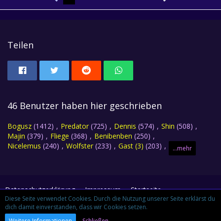
Teilen
46 Benutzer haben hier geschrieben
Bogusz
(1412)
Predator
(725)
Dennis
(574)
Shin
(508)
Majin
(379)
Fliege
(368)
Benibenben
(250)
Nicelemus
(240)
Wolfster
(233)
Gast (3)
(203)
...mehr
Datenschutzerklärung
Impressum
Startseite
Diese Seite verwendet Cookies. Durch die Nutzung unserer Seite erklärst du
dich damit einverstanden, dass wir Cookies setzen.
Community-Software:
WoltLab Suite™ 3.1.29
Weitere Informationen
Schließen