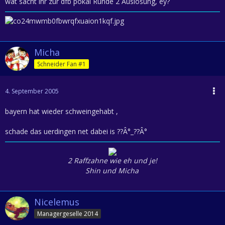
wat sacht ihr zur dfb pokal Runde 2 Auslosung, ey?
Micha
Schneider Fan #1
4. September 2005
bayern hat wieder schweingehabt ,
schade das uerdingen net dabei is ??Â°_??Â°
2 Raffzahne wie eh und je!
Shin und Micha
Nicelemus
Managergeselle 2014