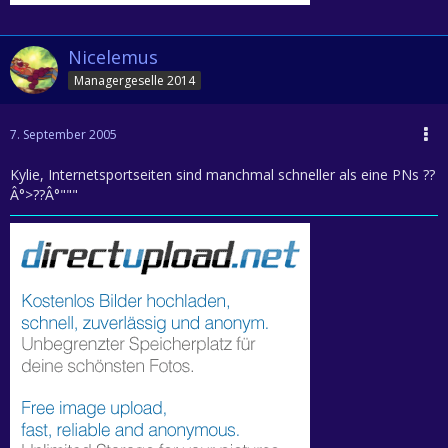
Nicelemus
Managergeselle 2014
7. September 2005
Kylie, Internetsportseiten sind manchmal schneller als eine PNs ??
Â°>??Â°"""