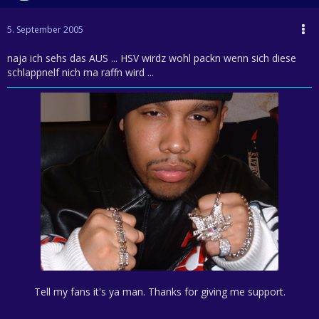
5. September 2005
naja ich sehs das AUS ... HSV wirdz wohl packn wenn sich diese
schlappnelf nich ma raffn wird ...
Tell my fans it's ya man. Thanks for giving me support.
I done ran with a gram and was killing 'em for shorts.