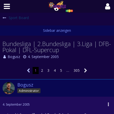
Sport Board
Bundesliga | 2.Bundesliga | 3.Liga | DFB-
Pokal | DFL-Supercup
Bogusz
4. September 2005
1
2
3
4
5
…
305
Bogusz
Administrator
4. September 2005