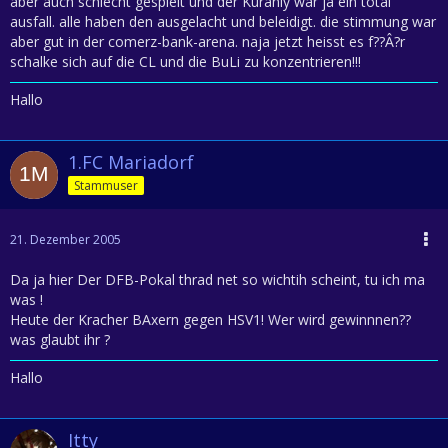
aber auch schlecht gespielt und der Kuraniy war ja ein total
ausfall. alle haben den ausgelacht und beleidigt. die stimmung war
aber gut in der comerz-bank-arena. naja jetzt heisst es f??Â?r
schalke sich auf die CL und die BuLi zu konzentrieren!!!
Hallo
1.FC Mariadorf
Stammuser
21. Dezember 2005
Da ja hier Der DFB-Pokal thrad net so wichtih scheint, tu ich ma
was !
Heute der Kracher BAxern gegen HSV1! Wer wird gewinnnen??
was glaubt ihr ?
Hallo
Itty