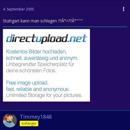
4. September 2005
Stuttgart kann man schlagen ??Â°>??Â°""""
Timmey1848
Anfänger