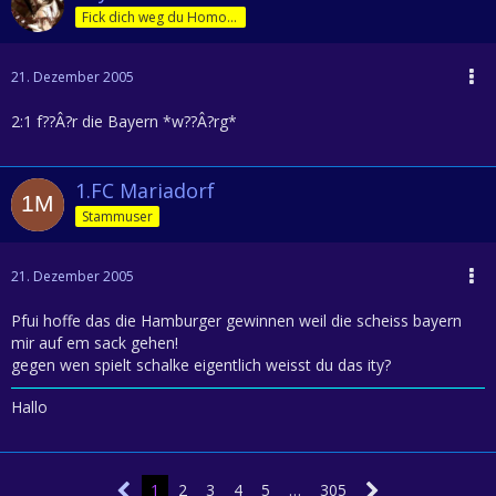
Fick dich weg du Homofürst
21. Dezember 2005
2:1 f??Â?r die Bayern *w??Â?rg*
1.FC Mariadorf
Stammuser
21. Dezember 2005
Pfui hoffe das die Hamburger gewinnen weil die scheiss bayern
mir auf em sack gehen!
gegen wen spielt schalke eigentlich weisst du das ity?
Hallo
1
2
3
4
5
…
305