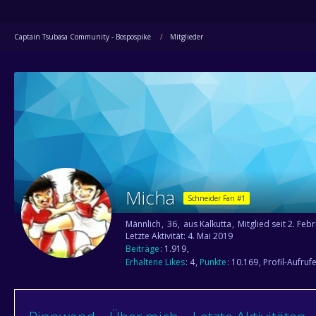
Captain Tsubasa Community - Bospospike
Mitglieder
Micha
Schneider Fan #1
Männlich
36
aus Kalkutta
Mitglied seit 2. Feb
Letzte Aktivität:
4. Mai 2019
Beiträge
1.919
Erhaltene Likes
4
Punkte
10.169
Profil-Aufruf