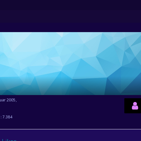
ruar 2005
e
7.384