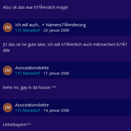
Also ok das war h??Â¤sslich majjin
Ich will auch... + Namens??Â¤nderung
1.FC Mariadorf
23. Januar 2006
JO das ist ne gute idee, ich will n??Â¤mlich auch mitmachen! b??Â?
dde
Assoziationskette
1.FC Mariadorf
17. Januar 2006
hehe mc gay in da house ^^
Assoziationskette
1.FC Mariadorf
14. Januar 2006
Unterbayern^^