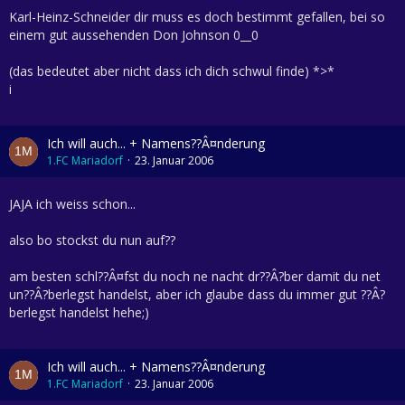
Karl-Heinz-Schneider dir muss es doch bestimmt gefallen, bei so
einem gut aussehenden Don Johnson 0__0
(das bedeutet aber nicht dass ich dich schwul finde) *>*
i
Ich will auch... + Namens??Â¤nderung
1.FC Mariadorf
23. Januar 2006
JAJA ich weiss schon...
also bo stockst du nun auf??
am besten schl??Â¤fst du noch ne nacht dr??Â?ber damit du net
un??Â?berlegst handelst, aber ich glaube dass du immer gut ??Â?
berlegst handelst hehe;)
Ich will auch... + Namens??Â¤nderung
1.FC Mariadorf
23. Januar 2006