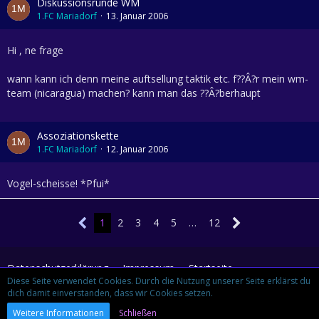
Diskussionsrunde WM
1.FC Mariadorf
13. Januar 2006
Hi , ne frage
wann kann ich denn meine auftsellung taktik etc. f??Â?r mein wm-
team (nicaragua) machen? kann man das ??Â?berhaupt
Assoziationskette
1.FC Mariadorf
12. Januar 2006
Vogel-scheisse! *Pfui*
1
2
3
4
5
…
12
Datenschutzerklärung
Impressum
Startseite
Diese Seite verwendet Cookies. Durch die Nutzung unserer Seite erklärst du
dich damit einverstanden, dass wir Cookies setzen.
Community-Software:
WoltLab Suite™ 3.1.29
Weitere Informationen
Schließen