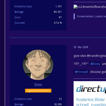
Erhaltene Likes
1.197
Beiträge
89.391
Einmal editiert, zuletzt 
Quiz
87
Quizrate
67,6 %
30. Mai 2008
gute idee @transfergela
??Â°__??Â°"
Dony
unt
Forssell
: Absolut ge
Shin
DigimonfanatikerXXL
Erhaltene Likes
53
Beiträge
18.399