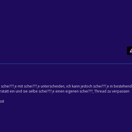
t schei???¸e mit schei???¸e unterscheiden, ich kann jedoch schei???¸e in bestehend
statt ein und sie selbe schei???¸e einen eigenen schei???¸ Thread zu verpassen
sst