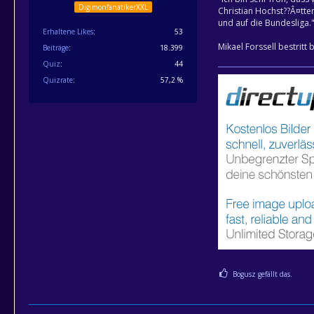
DigimonfanatikerXXL
Christian Hochst??Â¤tter
und auf die Bundesliga.
Erhaltene Likes
53
Mikael Forssell bestritt
Beiträge
18.399
Quiz
44
Quizrate
57,2 %
Bogusz gefällt das.