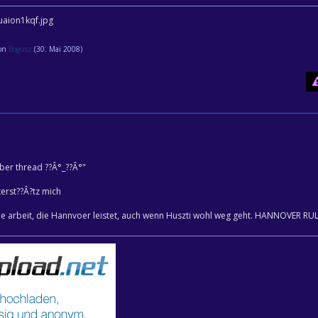
von
Bogusz
(
30. Mai 2008
)
ber thread ??Â°_??Â°"
erst??Â?tz mich
ile arbeit, die Hannvoer leistet, auch wenn Huszti wohl weg geht. HANNOVER RU