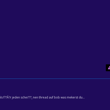
s f??Â?r jeden schei???¸ nen thread auf bob was mekerst du...