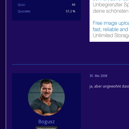
Quiz
44
Quizrate
57,2 %
30. Mai 2008
ja, aber ungewohnt dass
Bogusz
Administrator