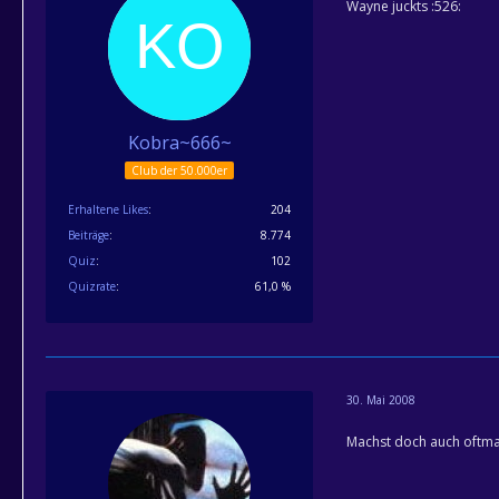
Wayne juckts :526:
Kobra~666~
Club der 50.000er
Erhaltene Likes
204
Beiträge
8.774
Quiz
102
Quizrate
61,0 %
30. Mai 2008
Machst doch auch oftmal