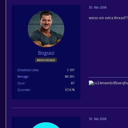
30. Mai 2008
wieso ein extra thread????
Bogusz
Administrator
Erhaltene Likes
1.197
Beiträge
89.391
Quiz
87
Quizrate
67,6 %
30. Mai 2008