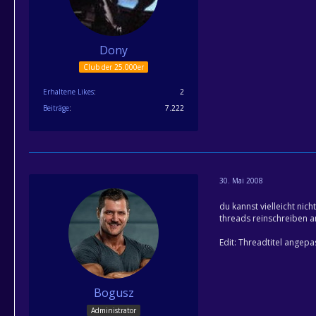
Dony
Club der 25.000er
Erhaltene Likes
2
Beiträge
7.222
30. Mai 2008
du kannst vielleicht nich
threads reinschreiben an
Edit: Threadtitel angepa
Bogusz
Administrator