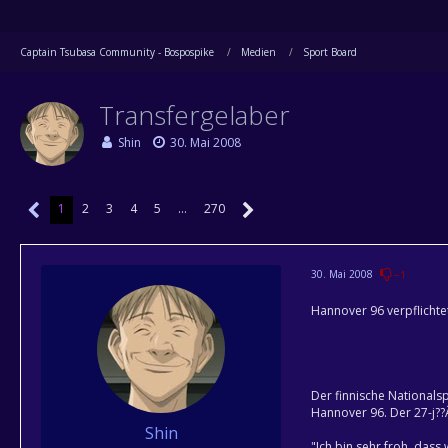
Captain Tsubasa Community - Bospospike
Medien
Sport Board
Transfergelaber
Shin
30. Mai 2008
1
2
3
4
5
…
270
30. Mai 2008
−1
Hannover 96 verpflichtet
Der finnische Nationals
Hannover 96. Der 27-j??
Shin
"Ich bin sehr froh, das