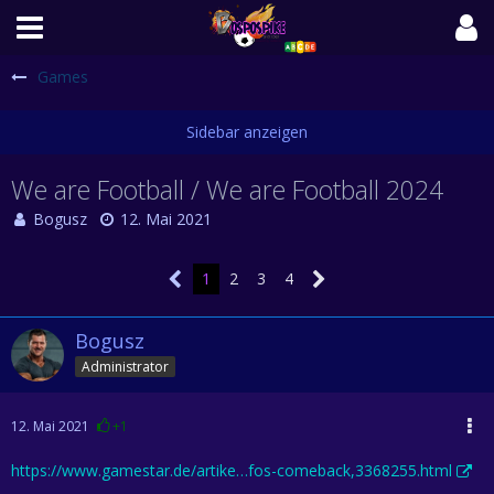
Games
We are Football / We are Football 2024
Bogusz
12. Mai 2021
1
2
3
4
Bogusz
Administrator
12. Mai 2021
+1
https://www.gamestar.de/artike…fos-comeback,3368255.html