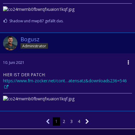
Shadow und mwp87 gefällt das.
Bogusz
Administrator
10. Juni 2021
HIER IST DER PATCH:
https://www.fm-zocker.net/cont…atensatz&downloads236=546
1
2
3
4