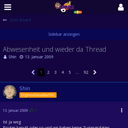
Zum Board
Abwesenheit und wieder da Thread
Shin
13. Januar 2009
1
2
3
4
5
…
92
Shin
DigimonfanatikerXXL
13. Januar 2009
+1
Ist ja weg
Router kaputt oder so und wir haben keine Zugangsdaten