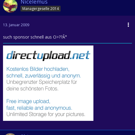
Nicelemus
Managergeselle 2014
13. Januar 2009
such sponsor schnell aus O>??Â°