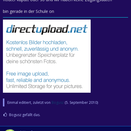
bin gerade in der Schule on
Einmal editiert, zuletzt von
Bogusz
(
5. September 2010
)
Bogusz gefällt das.