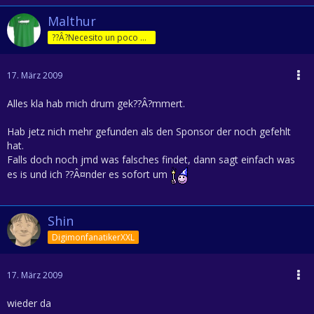
Malthur
??Â?Necesito un poco de jam??Â?n!
17. März 2009
Alles kla hab mich drum gek??Â?mmert.
Hab jetz nich mehr gefunden als den Sponsor der noch gefehlt
hat.
Falls doch noch jmd was falsches findet, dann sagt einfach was
es is und ich ??Â¤nder es sofort um
Shin
DigimonfanatikerXXL
17. März 2009
wieder da