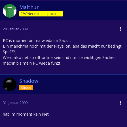
Malthur
??Â?Necesito un poco de jam??Â?n!
20. Januar 2009
PC is momentan ma wieda im Sack -.-
Bin manchma noch mit der Playsi on, aba das macht nur bedingt
Spa???¸
Werd also net so oft online sein und nur die wichtigen Sachen
machn bis mein PC wieda funzt
Shadow
Clique
31. Januar 2009
hab im moment kein inet