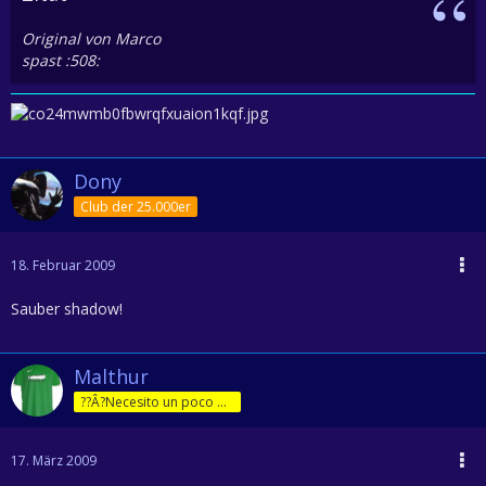
Original von Marco
spast :508:
Dony
Club der 25.000er
18. Februar 2009
Sauber shadow!
Malthur
??Â?Necesito un poco de jam??Â?n!
17. März 2009