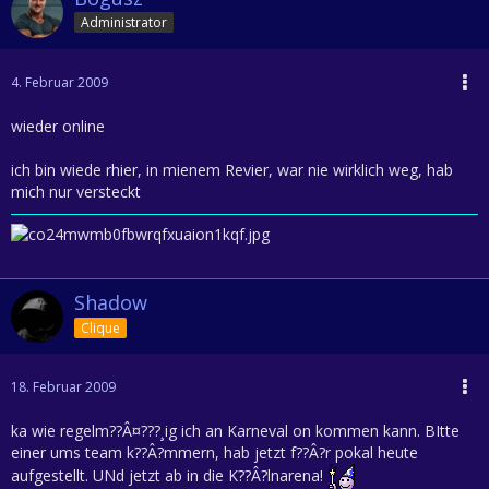
Administrator
4. Februar 2009
wieder online
ich bin wiede rhier, in mienem Revier, war nie wirklich weg, hab
mich nur versteckt
Shadow
Clique
18. Februar 2009
ka wie regelm??Â¤???¸ig ich an Karneval on kommen kann. BItte
einer ums team k??Â?mmern, hab jetzt f??Â?r pokal heute
aufgestellt. UNd jetzt ab in die K??Â?lnarena!