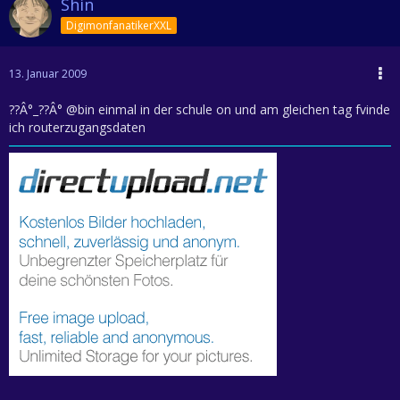
Shin
DigimonfanatikerXXL
13. Januar 2009
??Â°_??Â° @bin einmal in der schule on und am gleichen tag fvinde
ich routerzugangsdaten