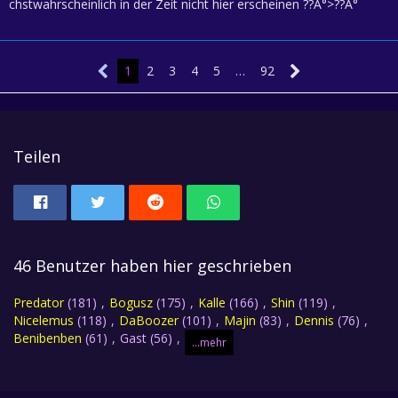
chstwahrscheinlich in der Zeit nicht hier erscheinen ??Â°>??Â°
1
2
3
4
5
…
92
Teilen
46 Benutzer haben hier geschrieben
Predator
(181)
Bogusz
(175)
Kalle
(166)
Shin
(119)
Nicelemus
(118)
DaBoozer
(101)
Majin
(83)
Dennis
(76)
Benibenben
(61)
Gast (56)
...mehr