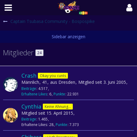
Captain Tsubasa Community - Bospospike
Mitglieder
24
Crash
Okay you cunts
Männlich
41
aus Dresden
Mitglied seit 3. Juni 2005
Beiträge
4.517
Erhaltene Likes
6
Punkte
22.931
Cynthia
Keine Ahnung...
Mitglied seit 15. April 2015
Beiträge
1.465
Erhaltene Likes
28
Punkte
7.373