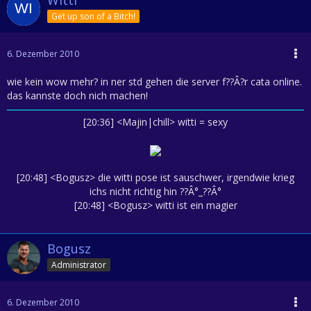
Get up son of a Bitch!
6. Dezember 2010
wie kein wow mehr? in ner std gehen die server f??Â?r cata online.
das kannste doch nich machen!
[20:36] <Majin|chill> witti = sexy
[20:48] <Bogusz> die witti pose ist sauschwer, irgendwie krieg
ichs nicht richtig hin ??Â°_??Â°
[20:48] <Bogusz> witti ist ein magier
Bogusz
Administrator
6. Dezember 2010