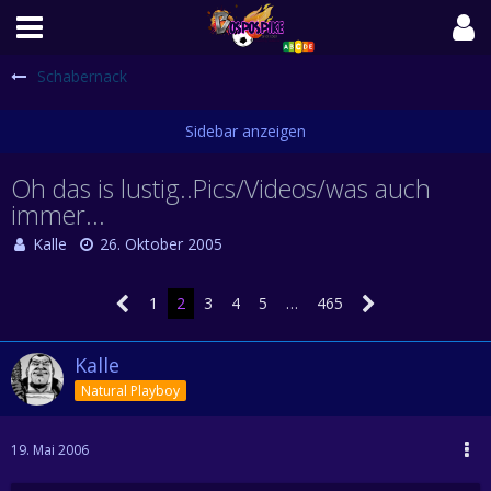
Schabernack
Oh das is lustig..Pics/Videos/was auch
immer...
Kalle
26. Oktober 2005
1
2
3
4
5
…
465
Kalle
Natural Playboy
19. Mai 2006