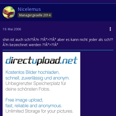
Nicelemus
Managergeselle 2014
19. Mai 2006
shin ist auch sch??Â?n ??Â°>??Â° aber es kann nicht jeder als sch??
Â?n bezeichnet werden ??Â°>??Â°