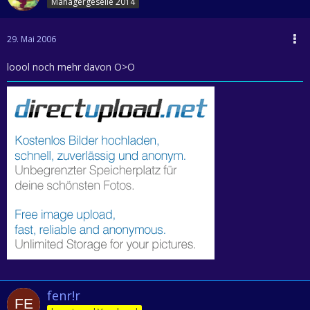
Managergeselle 2014
29. Mai 2006
loool noch mehr davon O>O
fenr!r