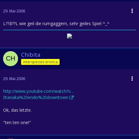
29. Mai 2006
L??â??L wie geil die rumgaggern, sehr geiles Spiel ^_^
Chibita
interspecies erotica
29. Mai 2006
http://www.youtube.com/watch?v…
0tanaka%20endo%20downtown
Ok, das letzte.
"ten ten one!"