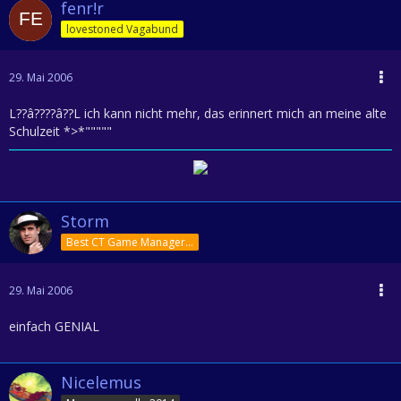
fenr!r
lovestoned Vagabund
29. Mai 2006
L??â????â??L ich kann nicht mehr, das erinnert mich an meine alte
Schulzeit *>*"""""
Storm
Best CT Game Manager 2013
29. Mai 2006
einfach GENIAL
Nicelemus