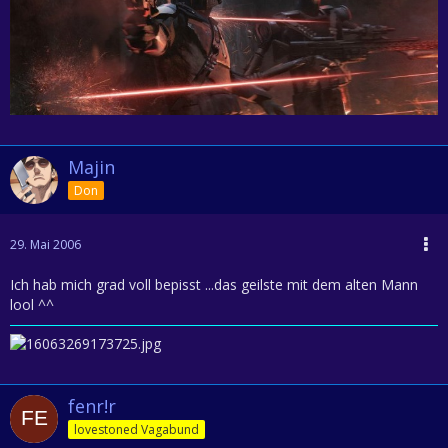
Majin
Don
29. Mai 2006
Ich hab mich grad voll bepisst ...das geilste mit dem alten Mann
lool ^^
fenr!r
lovestoned Vagabund