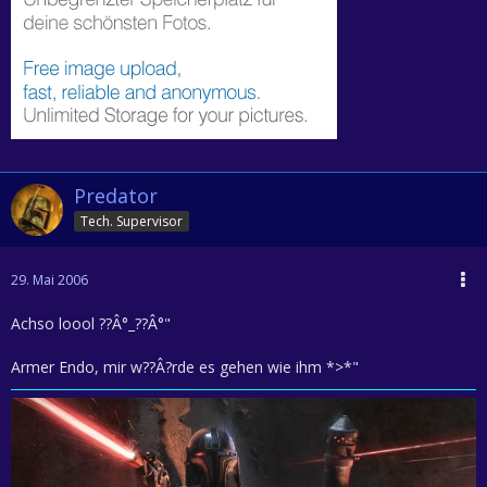
Predator
Tech. Supervisor
29. Mai 2006
Achso loool ??Â°_??Â°"
Armer Endo, mir w??Â?rde es gehen wie ihm *>*"