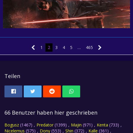
1
2
3
4
5
…
465
Teilen
66 Benutzer haben hier geschrieben
Bogusz
(1467)
Predator
(1399)
Majin
(971)
Kenta
(733)
Nicelemus
(575)
Dony
(553)
Shin
(372)
Kalle
(361)