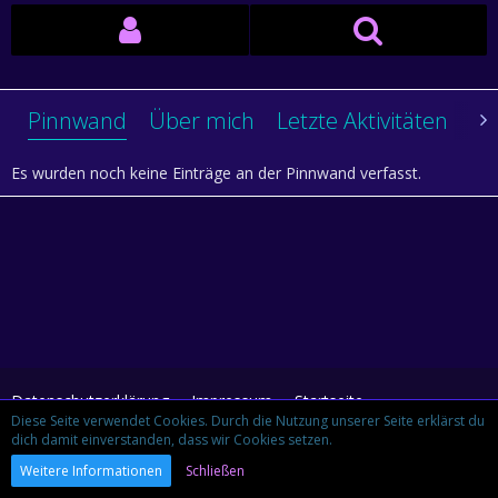
Pinnwand
Über mich
Letzte Aktivitäten
Li
Es wurden noch keine Einträge an der Pinnwand verfasst.
Datenschutzerklärung
Impressum
Startseite
Diese Seite verwendet Cookies. Durch die Nutzung unserer Seite erklärst du
dich damit einverstanden, dass wir Cookies setzen.
Community-Software:
WoltLab Suite™ 3.1.29
Weitere Informationen
Schließen