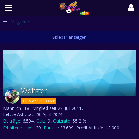
Mitglieder
Wolfster
Club der 25.000er
Männlich
18
Mitglied seit 28. Juli 2011
Letzte Aktivität:
28. April 2024
Beiträge
6.594
Quiz
9
Quizrate
55,2 %
Erhaltene Likes
39
Punkte
33.699
Profil-Aufrufe
18.900