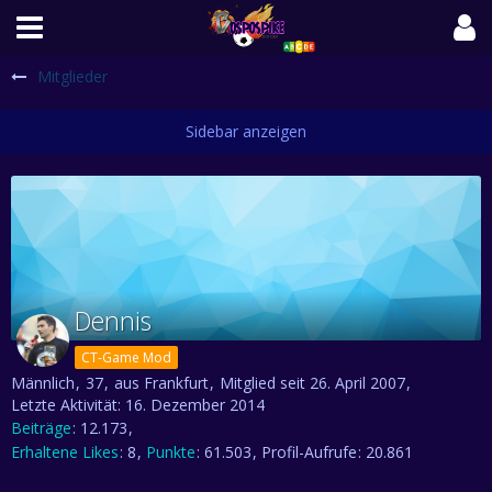
Mitglieder
Dennis
CT-Game Mod
Männlich
37
aus Frankfurt
Mitglied seit 26. April 2007
Letzte Aktivität:
16. Dezember 2014
Beiträge
12.173
Erhaltene Likes
8
Punkte
61.503
Profil-Aufrufe
20.861