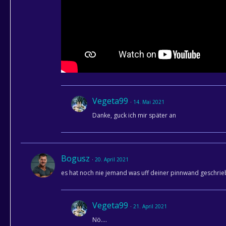
Vegeta99
14. Mai 2021
Danke, guck ich mir später an
Bogusz
20. April 2021
es hat noch nie jemand was uff deiner pinnwand geschrieb
Vegeta99
21. April 2021
Nö....