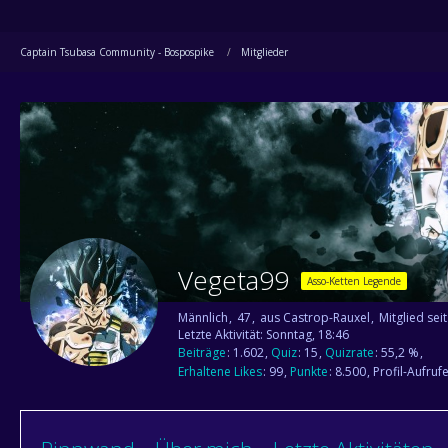
Captain Tsubasa Community - Bospospike
Mitglieder
Vegeta99
Asso-Ketten Legende
Männlich
47
aus Castrop-Rauxel
Mitglied se
Letzte Aktivität:
Sonntag, 18:46
Beiträge
1.602
Quiz
15
Quizrate
55,2 %
Erhaltene Likes
99
Punkte
8.500
Profil-Aufruf