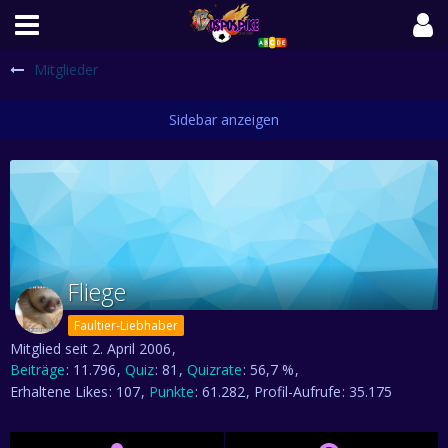
Mitglieder
Fliege
Faultier-Liebhaber
Mitglied seit 2. April 2006
Beiträge
11.796
Quiz
81
Quizrate
56,7 %
Erhaltene Likes
107
Punkte
61.282
Profil-Aufrufe
35.175