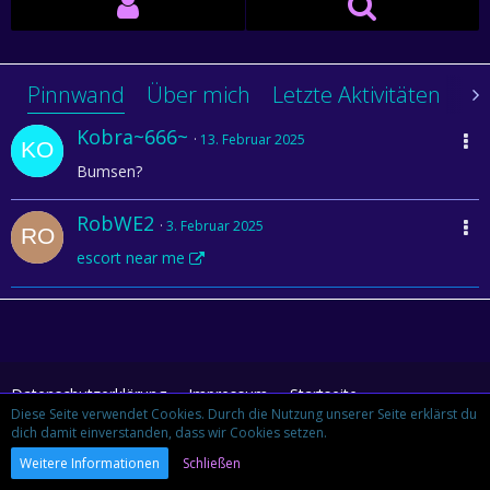
Pinnwand
Über mich
Letzte Aktivitäten
Li
Kobra~666~
13. Februar 2025
Bumsen?
RobWE2
3. Februar 2025
escort near me
Datenschutzerklärung
Impressum
Startseite
Diese Seite verwendet Cookies. Durch die Nutzung unserer Seite erklärst du
dich damit einverstanden, dass wir Cookies setzen.
Community-Software:
WoltLab Suite™ 3.1.29
Weitere Informationen
Schließen