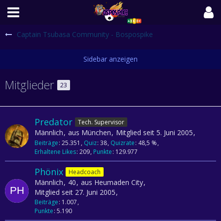
Captain Tsubasa Community - Bospospike
Mitglieder
23
Predator
Tech. Supervisor
Männlich
aus München
Mitglied seit 5. Juni 2005
Beiträge
25.351
Quiz
38
Quizrate
48,5 %
Erhaltene Likes
209
Punkte
129.977
Phönix
Headcoach
Männlich
40
aus Heumaden City
Mitglied seit 27. Juni 2005
Beiträge
1.007
Punkte
5.190