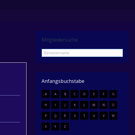
Mitgliedersuche
Anfangsbuchstabe
#
A
B
C
D
E
F
G
H
I
J
K
L
M
N
O
P
Q
R
S
T
U
V
W
X
Y
Z