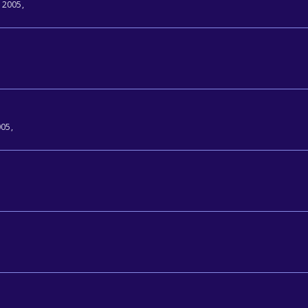
r 2005
005