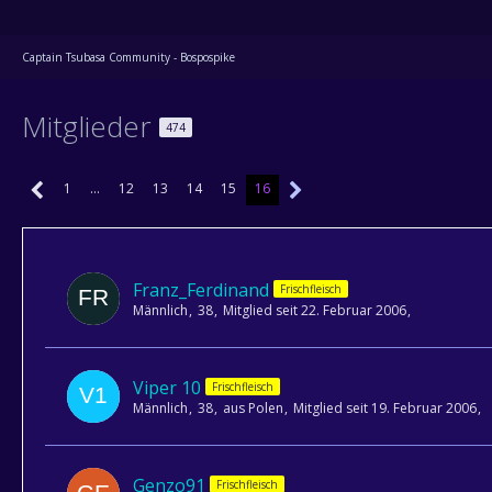
Captain Tsubasa Community - Bospospike
Mitglieder
474
1
…
12
13
14
15
16
Franz_Ferdinand
Frischfleisch
Männlich
38
Mitglied seit 22. Februar 2006
Viper 10
Frischfleisch
Männlich
38
aus Polen
Mitglied seit 19. Februar 2006
Genzo91
Frischfleisch