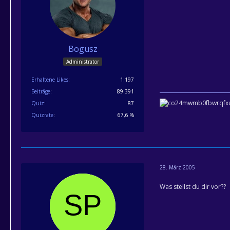
Bogusz
Administrator
Erhaltene Likes
1.197
Beiträge
89.391
Quiz
87
Quizrate
67,6 %
28. März 2005
Was stellst du dir vor??