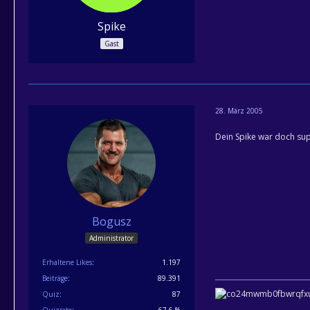
Spike
Gast
28. März 2005
Dein Spike war doch sup
Bogusz
Administrator
Erhaltene Likes
1.197
Beiträge
89.391
Quiz
87