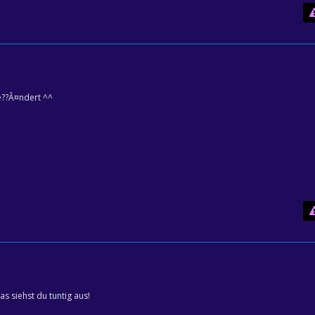
e??Â¤ndert ^^
s siehst du tuntig aus!