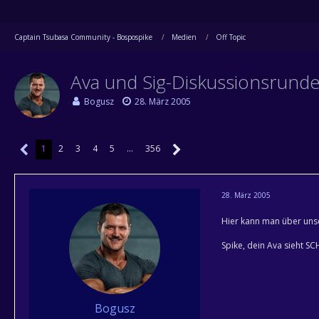
Captain Tsubasa Community - Bospospike
Medien
Off Topic
Ava und Sig-Diskussionsrund
Bogusz
28. März 2005
1
2
3
4
5
…
356
28. März 2005
Hier kann man über uns
Spike, dein Ava sieht SC
Bogusz