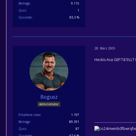
Beiträge
9.115
Quiz
1
Quizrate
83,3 %
28. März 2005
Heckis Ava GEF??â?žLLT M
Bogusz
Administrator
Erhaltene Likes
1.197
Beiträge
89.391
Quiz
87
Quizrate
67,6 %