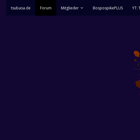
tsubasa.de
Forum
Mitglieder
BospospikePLUS
YT: