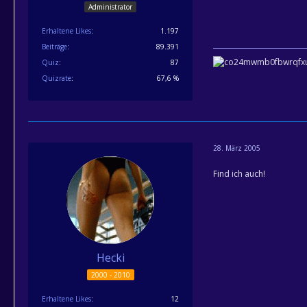
Administrator
Erhaltene Likes
1.197
Beiträge
89.391
Quiz
87
Quizrate
67,6 %
28. März 2005
Find ich auch!
Hecki
2000 - 2010
Erhaltene Likes
12