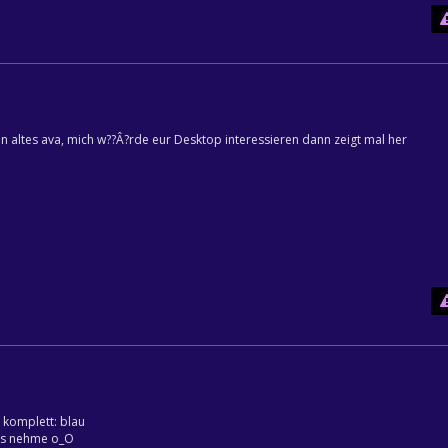
n altes ava, mich w??Â?rde eur Desktop interessieren dann zeigt mal her
 komplett: blau
res nehme o_O