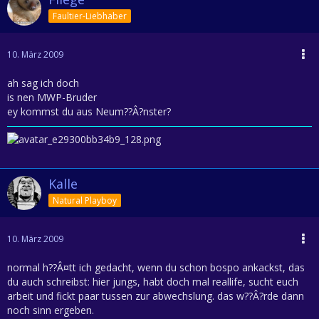
Faultier-Liebhaber
10. März 2009
ah sag ich doch
is nen MWP-Bruder
ey kommst du aus Neum??Â?nster?
Kalle
Natural Playboy
10. März 2009
normal h??Â¤tt ich gedacht, wenn du schon bospo ankackst, das
du auch schreibst: hier jungs, habt doch mal reallife, sucht euch
arbeit und fickt paar tussen zur abwechslung. das w??Â?rde dann
noch sinn ergeben.