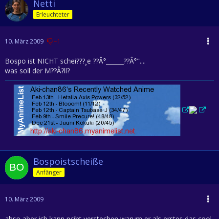
Netti
Erleuchteter
10. März 2009
−1
Bospo ist NICHT schei???¸e ??Â°______??Â°"....
was soll der M??Â?ll?
Bospoistscheiße
Anfänger
10. März 2009
ahso aber ich kann nciht verstechen warum er als erstes das cool