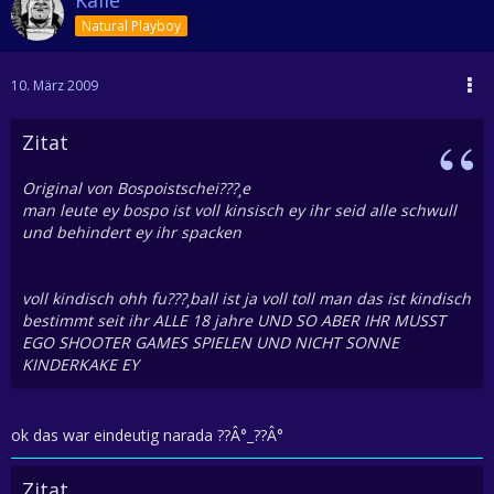
Natural Playboy
10. März 2009
Zitat
Original von Bospoistschei???¸e
man leute ey bospo ist voll kinsisch ey ihr seid alle schwull
und behindert ey ihr spacken
voll kindisch ohh fu???¸ball ist ja voll toll man das ist kindisch
bestimmt seit ihr ALLE 18 jahre UND SO ABER IHR MUSST
EGO SHOOTER GAMES SPIELEN UND NICHT SONNE
KINDERKAKE EY
ok das war eindeutig narada ??Â°_??Â°
Zitat