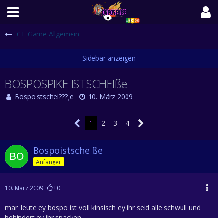
CT-Game Allgemein
BOSPOSPIKE ISTSCHEIße
Bospoistschei???¸e
10. März 2009
1
2
3
4
Bospoistscheiße
Anfänger
10. März 2009
±0
man leute ey bospo ist voll kinsisch ey ihr seid alle schwull und
behindert ey ihr spacken