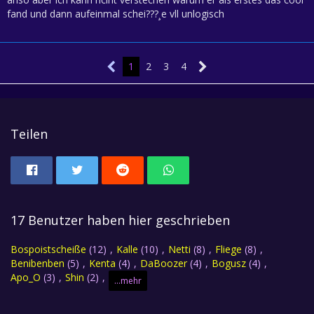
fand und dann aufeinmal schei???¸e vll unlogisch
1
2
3
4
Teilen
17 Benutzer haben hier geschrieben
Bospoistscheiße
(12)
Kalle
(10)
Netti
(8)
Fliege
(8)
Benibenben
(5)
Kenta
(4)
DaBoozer
(4)
Bogusz
(4)
Apo_O
(3)
Shin
(2)
...mehr