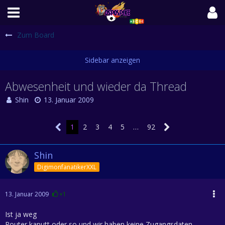
Zum Board
Abwesenheit und wieder da Thread
Shin
13. Januar 2009
1
2
3
4
5
…
92
Shin
DigimonfanatikerXXL
13. Januar 2009
+1
Ist ja weg
Router kaputt oder so und wir haben keine Zugangsdaten