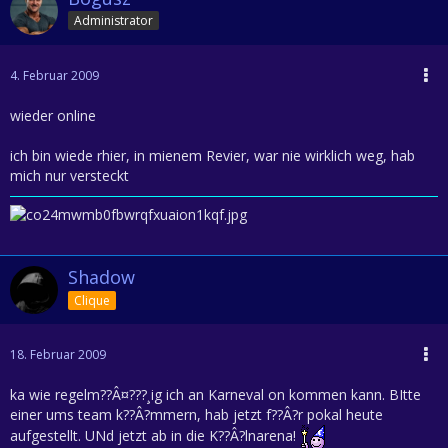
Administrator
4. Februar 2009
wieder online
ich bin wiede rhier, in mienem Revier, war nie wirklich weg, hab
mich nur versteckt
Shadow
Clique
18. Februar 2009
ka wie regelm??Â¤???¸ig ich an Karneval on kommen kann. BItte
einer ums team k??Â?mmern, hab jetzt f??Â?r pokal heute
aufgestellt. UNd jetzt ab in die K??Â?lnarena!