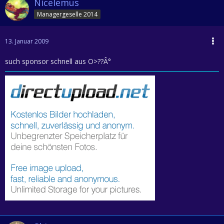
Nicelemus
Managergeselle 2014
13. Januar 2009
such sponsor schnell aus O>??Â°