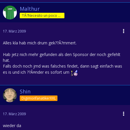
Malthur
??Â?Necesito un poco de jam??Â?n!
17. März 2009
Alles kla hab mich drum gek??Â?mmert.
Hab jetz nich mehr gefunden als den Sponsor der noch gefehlt
hat.
Falls doch noch jmd was falsches findet, dann sagt einfach was
es is und ich ??Â¤nder es sofort um
Shin
DigimonfanatikerXXL
17. März 2009
wieder da