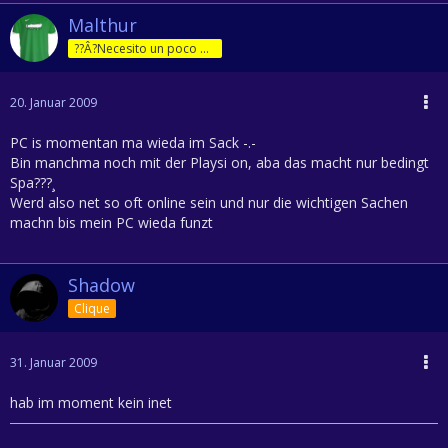
Malthur
??Â?Necesito un poco de jam??Â?n!
20. Januar 2009
PC is momentan ma wieda im Sack -.-
Bin manchma noch mit der Playsi on, aba das macht nur bedingt
Spa???¸
Werd also net so oft online sein und nur die wichtigen Sachen
machn bis mein PC wieda funzt
Shadow
Clique
31. Januar 2009
hab im moment kein inet