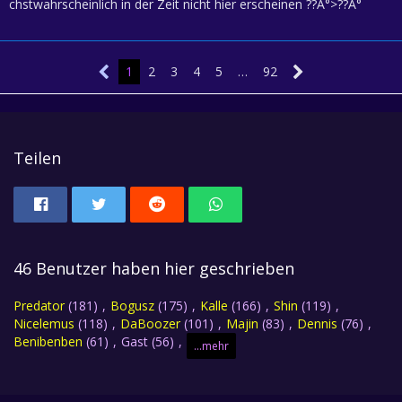
chstwahrscheinlich in der Zeit nicht hier erscheinen ??Â°>??Â°
1
2
3
4
5
…
92
Teilen
46 Benutzer haben hier geschrieben
Predator
(181)
Bogusz
(175)
Kalle
(166)
Shin
(119)
Nicelemus
(118)
DaBoozer
(101)
Majin
(83)
Dennis
(76)
Benibenben
(61)
Gast (56)
...mehr