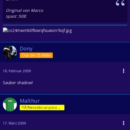
Original von Marco
spast :508:
Dony
Club der 25.000er
18. Februar 2009
Sauber shadow!
Malthur
??Â?Necesito un poco de jam??Â?n!
17. März 2009