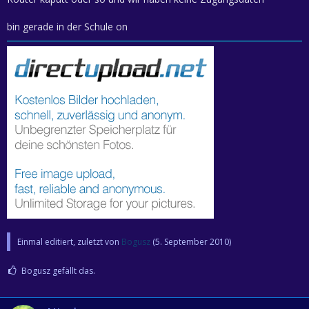
bin gerade in der Schule on
Einmal editiert, zuletzt von
Bogusz
(
5. September 2010
)
Bogusz gefällt das.