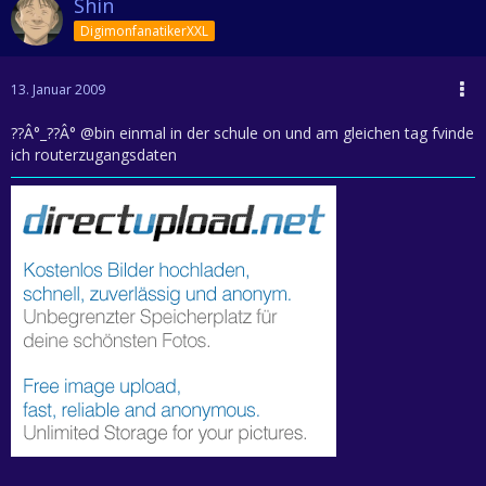
Shin
DigimonfanatikerXXL
13. Januar 2009
??Â°_??Â° @bin einmal in der schule on und am gleichen tag fvinde
ich routerzugangsdaten