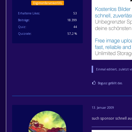
DigimonfanatikerXXL
Erhaltene Likes
53
Beiträge
18.399
Quiz
44
Quizrate
57,2 %
Einmal editiert, zuletzt 
Bogusz gefällt das.
13. Januar 2009
such sponsor schnell a