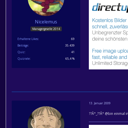
Nicelemus
Managergeselle 2014
Erhaltene Likes
69
Beiträge
35.439
Quiz
41
Quizrate
65,4 %
13. Januar 2009
??Â°_??Â° @bin einmal i