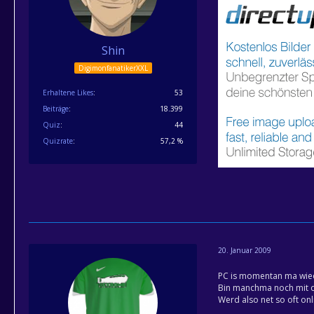
Shin
DigimonfanatikerXXL
Erhaltene Likes
53
Beiträge
18.399
Quiz
44
Quizrate
57,2 %
20. Januar 2009
PC is momentan ma wied
Bin manchma noch mit de
Werd also net so oft on