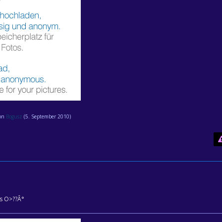
von
Bogusz
(
5. September 2010
)
us O>??Â°