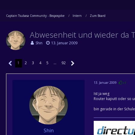
Captain Tsubasa Community - Bospospike
Intern
Zum Board
Abwesenheit und wieder da 
Shin
13. Januar 2009
1
2
3
4
5
…
92
13. Januar 2009
+1
Ist ja weg
Router kaputt oder so 
bin gerade in der Schul
Shin