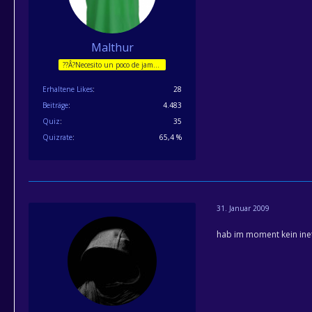
Malthur
??Â?Necesito un poco de jam??Â?n!
Erhaltene Likes
28
Beiträge
4.483
Quiz
35
Quizrate
65,4 %
31. Januar 2009
hab im moment kein ine