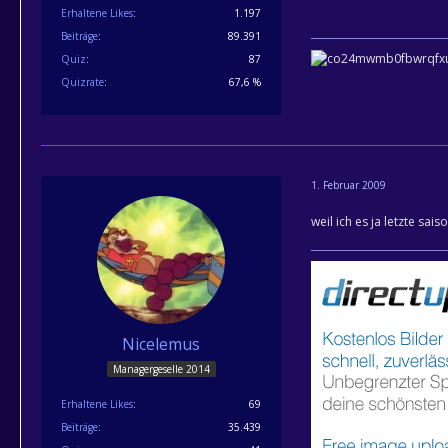
Erhaltene Likes
1.197
Beiträge
89.391
Quiz
87
Quizrate
67,6 %
1. Februar 2009
weil ich es ja letzte sa
Nicelemus
Managergeselle 2014
Erhaltene Likes
69
Beiträge
35.439