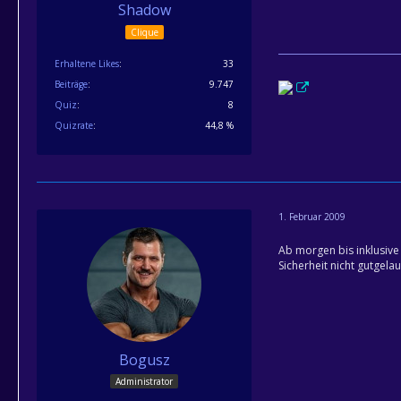
Shadow
Clique
Erhaltene Likes
33
Beiträge
9.747
Quiz
8
Quizrate
44,8 %
1. Februar 2009
Ab morgen bis inklusive
Sicherheit nicht gutgelau
Bogusz
Administrator