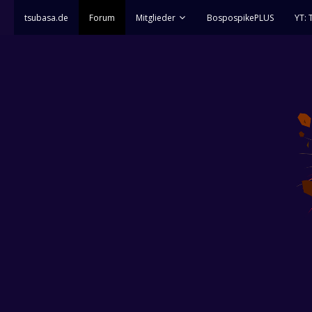
tsubasa.de
Forum
Mitglieder
BospospikePLUS
YT: