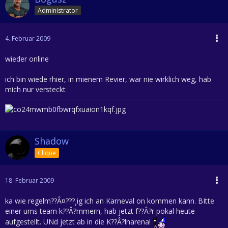
Administrator
4. Februar 2009
wieder online
ich bin wiede rhier, in mienem Revier, war nie wirklich weg, hab
mich nur versteckt
Shadow
Clique
18. Februar 2009
ka wie regelm??Â¤???¸ig ich an Karneval on kommen kann. BItte
einer ums team k??Â?mmern, hab jetzt f??Â?r pokal heute
aufgestellt. UNd jetzt ab in die K??Â?lnarena!