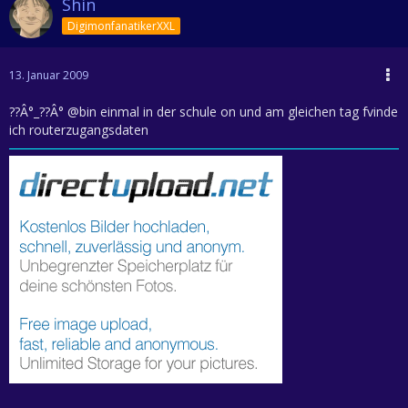
Shin
DigimonfanatikerXXL
13. Januar 2009
??Â°_??Â° @bin einmal in der schule on und am gleichen tag fvinde
ich routerzugangsdaten