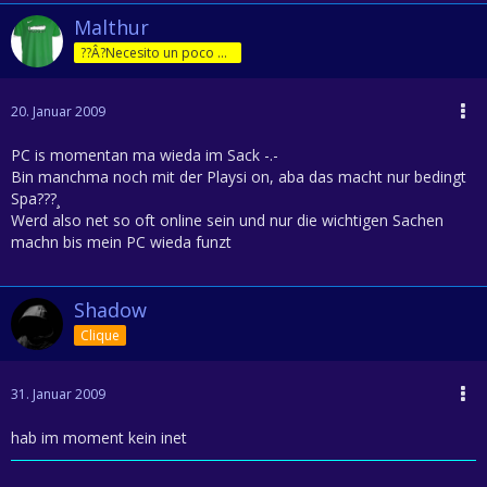
Malthur
??Â?Necesito un poco de jam??Â?n!
20. Januar 2009
PC is momentan ma wieda im Sack -.-
Bin manchma noch mit der Playsi on, aba das macht nur bedingt
Spa???¸
Werd also net so oft online sein und nur die wichtigen Sachen
machn bis mein PC wieda funzt
Shadow
Clique
31. Januar 2009
hab im moment kein inet