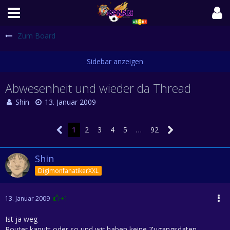
Zum Board
Abwesenheit und wieder da Thread
Shin
13. Januar 2009
1
2
3
4
5
…
92
Shin
DigimonfanatikerXXL
13. Januar 2009
+1
Ist ja weg
Router kaputt oder so und wir haben keine Zugangsdaten