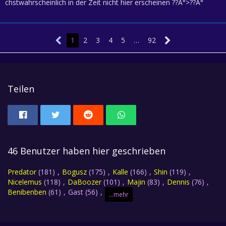
chstwahrscheinlich in der Zeit nicht hier erscheinen ??Â°>??Â°
1
2
3
4
5
…
92
Teilen
46 Benutzer haben hier geschrieben
Predator
(181)
Bogusz
(175)
Kalle
(166)
Shin
(119)
Nicelemus
(118)
DaBoozer
(101)
Majin
(83)
Dennis
(76)
Benibenben
(61)
Gast (56)
...mehr