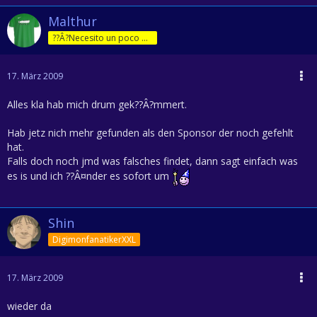
Malthur
??Â?Necesito un poco de jam??Â?n!
17. März 2009
Alles kla hab mich drum gek??Â?mmert.
Hab jetz nich mehr gefunden als den Sponsor der noch gefehlt
hat.
Falls doch noch jmd was falsches findet, dann sagt einfach was
es is und ich ??Â¤nder es sofort um
Shin
DigimonfanatikerXXL
17. März 2009
wieder da