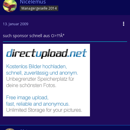
Nicelemus
Managergeselle 2014
13. Januar 2009
such sponsor schnell aus O>??Â°