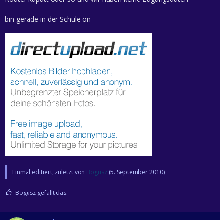
bin gerade in der Schule on
Einmal editiert, zuletzt von
Bogusz
(
5. September 2010
)
Bogusz gefällt das.