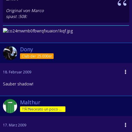
Original von Marco
spast :508:
Dony
Club der 25.000er
18. Februar 2009
Sauber shadow!
Malthur
??Â?Necesito un poco de jam??Â?n!
17. März 2009