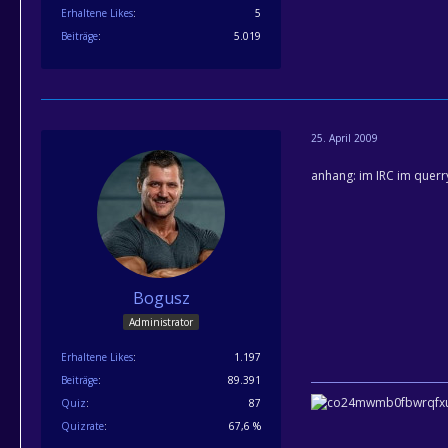
Erhaltene Likes
5
Beiträge
5.019
25. April 2009
anhang: im IRC im querr
Bogusz
Administrator
Erhaltene Likes
1.197
Beiträge
89.391
Quiz
87
Quizrate
67,6 %