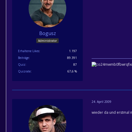
Bogusz
Administrator
Erhaltene Likes
1.197
Beiträge
89.391
Quiz
87
Quizrate
67,6 %
24. April 2009
wieder da und erstmal ne