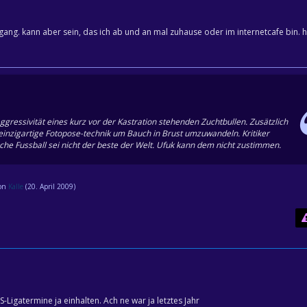
gang. kann aber sein, das ich ab und an mal zuhause oder im internetcafe bin. 
ggressivität eines kurz vor der Kastration stehenden Zuchtbullen. Zusätzlich
 einzigartige Fotopose-technik um Bauch in Brust umzuwandeln. Kritiker
che Fussball sei nicht der beste der Welt. Ufuk kann dem nicht zustimmen.
von
Kalle
(
20. April 2009
)
S-Ligatermine ja einhalten. Ach ne war ja letztes Jahr