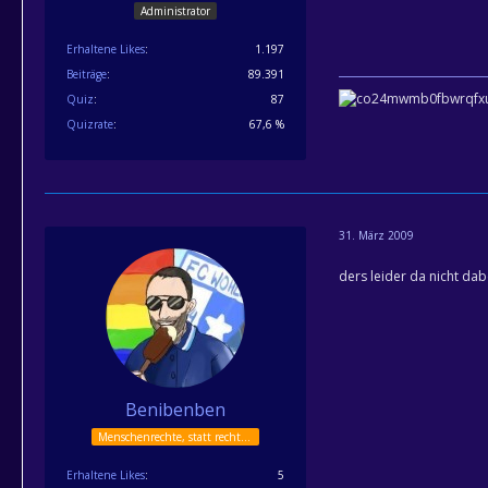
Administrator
Erhaltene Likes
1.197
Beiträge
89.391
Quiz
87
Quizrate
67,6 %
31. März 2009
ders leider da nicht dab
Benibenben
Menschenrechte, statt rechte Menschen!
Erhaltene Likes
5