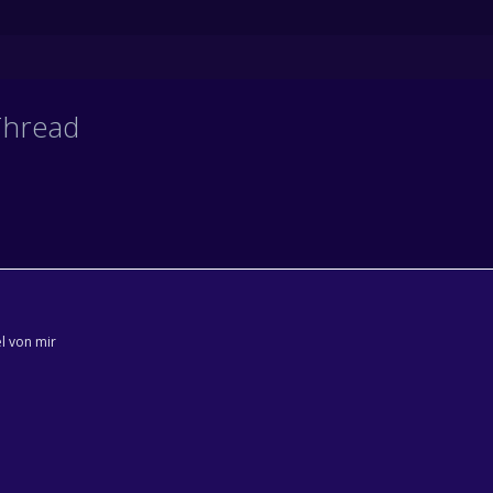
Thread
l von mir