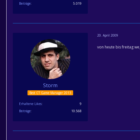
Beiträge
5.019
20. April 2009
von heute bis freitag we
Storm
Best CT Game Manager 2013
Erhaltene Likes
9
Beiträge
10.568