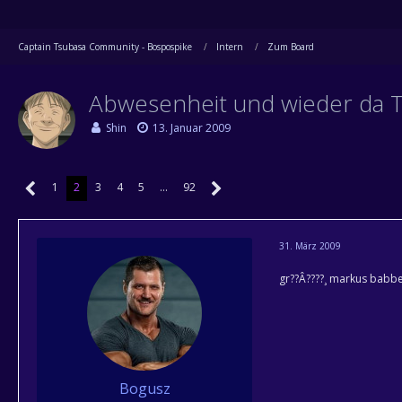
Captain Tsubasa Community - Bospospike
Intern
Zum Board
Abwesenheit und wieder da 
Shin
13. Januar 2009
1
2
3
4
5
…
92
31. März 2009
gr??Â????¸ markus babbe
Bogusz