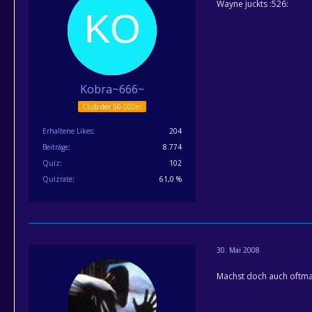
Wayne juckts :526:
Kobra~666~
Club der 50.000er
Erhaltene Likes
204
Beiträge
8.774
Quiz
102
Quizrate
61,0 %
30. Mai 2008
Machst doch auch oftmal