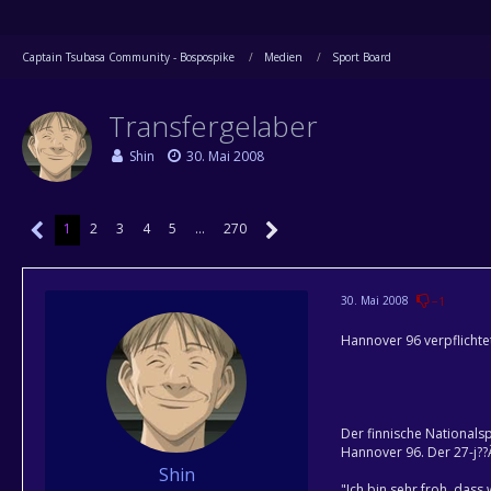
Captain Tsubasa Community - Bospospike
Medien
Sport Board
Transfergelaber
Shin
30. Mai 2008
1
2
3
4
5
…
270
30. Mai 2008
−1
Hannover 96 verpflichtet
Der finnische Nationals
Hannover 96. Der 27-j??
Shin
"Ich bin sehr froh, das