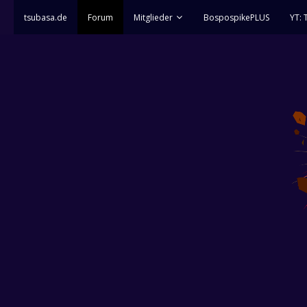
tsubasa.de
Forum
Mitglieder
BospospikePLUS
YT: