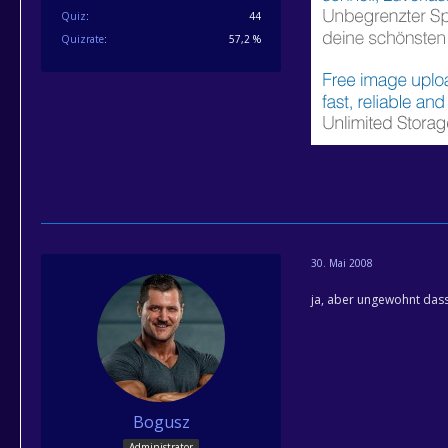
Quiz
44
Quizrate
57,2 %
30. Mai 2008
ja, aber ungewohnt dass
Bogusz
Administrator