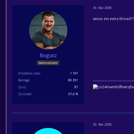
30. Mai 2008
wieso ein extra thread????
Bogusz
Administrator
Erhaltene Likes
1.197
Beiträge
89.391
Quiz
87
Quizrate
67,6 %
30. Mai 2008