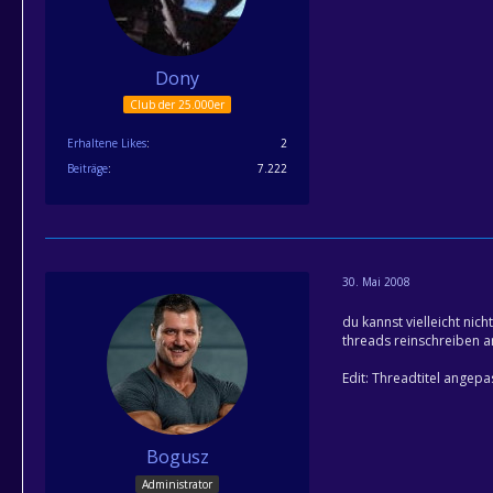
Dony
Club der 25.000er
Erhaltene Likes
2
Beiträge
7.222
30. Mai 2008
du kannst vielleicht nich
threads reinschreiben an
Edit: Threadtitel angepa
Bogusz
Administrator