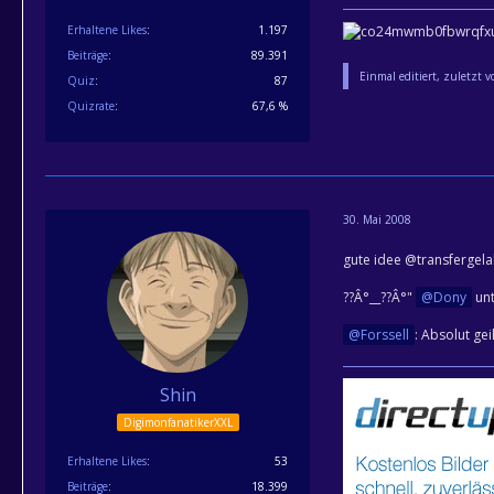
Erhaltene Likes
1.197
Beiträge
89.391
Einmal editiert, zuletzt 
Quiz
87
Quizrate
67,6 %
30. Mai 2008
gute idee @transfergela
??Â°__??Â°"
Dony
unt
Forssell
: Absolut ge
Shin
DigimonfanatikerXXL
Erhaltene Likes
53
Beiträge
18.399