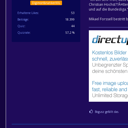
DigimonfanatikerXXL
Christian Hochst??Â¤tter
und auf die Bundesliga.
Erhaltene Likes
53
Mikael Forssell bestritt
Beiträge
18.399
Quiz
44
Quizrate
57,2 %
Bogusz gefällt das.