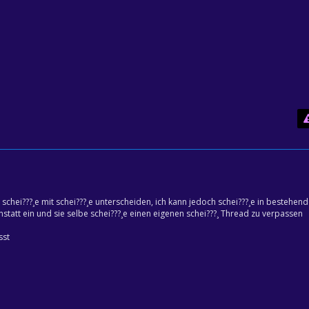
t schei???¸e mit schei???¸e unterscheiden, ich kann jedoch schei???¸e in bestehend
statt ein und sie selbe schei???¸e einen eigenen schei???¸ Thread zu verpassen
sst