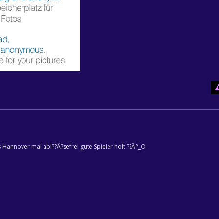
 Hannover mal abl??Â?sefrei gute Spieler holt ??Â°_O