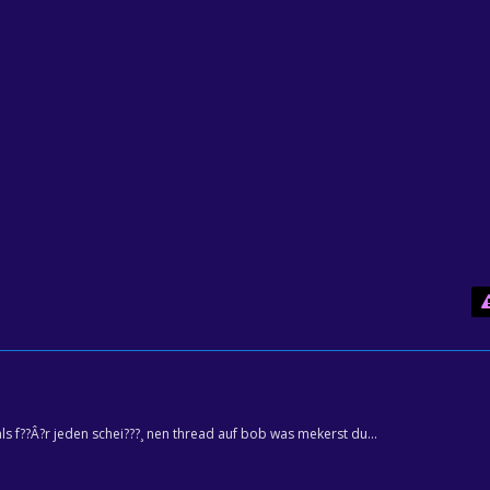
s f??Â?r jeden schei???¸ nen thread auf bob was mekerst du...