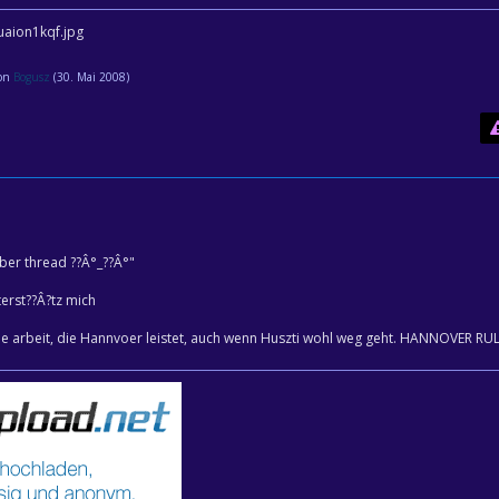
von
Bogusz
(
30. Mai 2008
)
ber thread ??Â°_??Â°"
erst??Â?tz mich
ile arbeit, die Hannvoer leistet, auch wenn Huszti wohl weg geht. HANNOVER RU