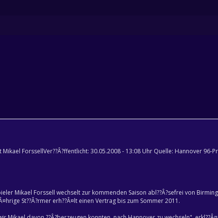
 Mikael ForssellVer??Â?ffentlicht: 30.05.2008 - 13:08 Uhr Quelle: Hannover 96-P
pieler Mikael Forssell wechselt zur kommenden Saison abl??Â?sefrei von Birmin
Â¤hrige St??Â?rmer erh??Â¤lt einen Vertrag bis zum Sommer 2011.
s wir Mikael davon ??Â?berzeugen konnten, nach Hannover zu wechseln", erkl??Â¤