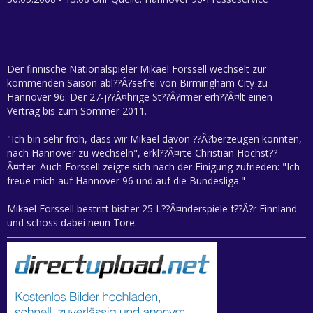
Der finnische Nationalspieler Mikael Forssell wechselt zur
kommenden Saison abl??Â?sefrei von Birmingham City zu
Hannover 96. Der 27-j??Â¤hrige St??Â?rmer erh??Â¤lt einen
Vertrag bis zum Sommer 2011.
"Ich bin sehr froh, dass wir Mikael davon ??Â?berzeugen konnten,
nach Hannover zu wechseln", erkl??Â¤rte Christian Hochst??
Â¤tter. Auch Forssell zeigte sich nach der Einigung zufrieden: "Ich
freue mich auf Hannover 96 und auf die Bundesliga."
Mikael Forssell bestritt bisher 25 L??Â¤nderspiele f??Â?r Finnland
und schoss dabei neun Tore.