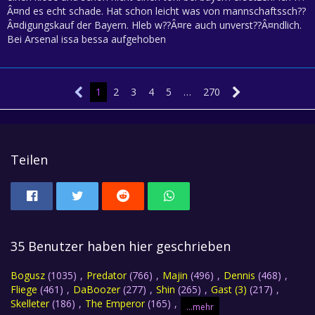
Â¤nd es echt schade. Hat schon leicht was von mannschaftssch??
Â¤digungskauf der Bayern. Hleb w??Â¤re auch unverst??Â¤ndlich.
Bei Arsenal issa bessa aufgehoben
1
2
3
4
5
…
270
Teilen
35 Benutzer haben hier geschrieben
Bogusz
(1035)
Predator
(766)
Majin
(496)
Dennis
(468)
Fliege
(461)
DaBoozer
(277)
Shin
(265)
Gast (3)
(217)
Skelleter
(186)
The Emperor
(165)
...mehr