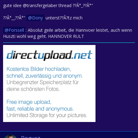
gute idee @transfergelaber thread ??Â°_??Â°"
??Â°__??Â°"
Dony
unterst??Â?tz mich
Forssell
: Absolut geile arbeit, die Hannvoer leistet, auch wenn
Huszti wohl weg geht. HANNOVER RULT
Bogusz