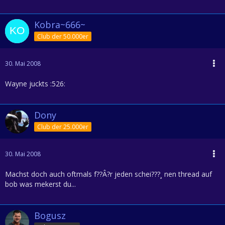
Kobra~666~
Club der 50.000er
30. Mai 2008
Wayne juckts :526:
Dony
Club der 25.000er
30. Mai 2008
Machst doch auch oftmals f??Â?r jeden schei???¸ nen thread auf
bob was mekerst du...
Bogusz