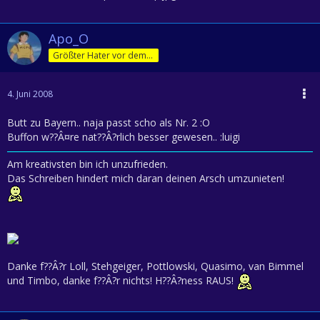
Apo_O
Größter Hater vor dem Herrn
4. Juni 2008
Butt zu Bayern.. naja passt scho als Nr. 2 :O
Buffon w??Â¤re nat??Â?rlich besser gewesen.. :luigi
Am kreativsten bin ich unzufrieden.
Das Schreiben hindert mich daran deinen Arsch umzunieten!
Danke f??Â?r Loll, Stehgeiger, Pottlowski, Quasimo, van Bimmel
und Timbo, danke f??Â?r nichts! H??Â?ness RAUS!