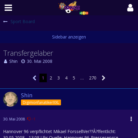
Sport Board
Transfergelaber
Shin
30. Mai 2008
1
2
3
4
5
…
270
Shin
DigimonfanatikerXXL
30. Mai 2008
−1
Hannover 96 verpflichtet Mikael ForssellVer??Â?ffentlicht:
30.05.2008 - 13:08 Uhr Quelle: Hannover 96-Presseservice