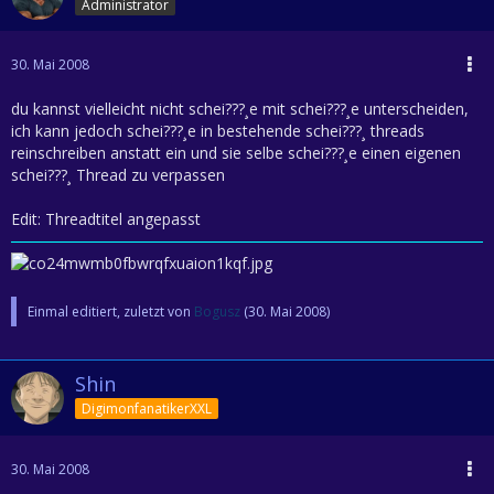
Administrator
30. Mai 2008
du kannst vielleicht nicht schei???¸e mit schei???¸e unterscheiden,
ich kann jedoch schei???¸e in bestehende schei???¸ threads
reinschreiben anstatt ein und sie selbe schei???¸e einen eigenen
schei???¸ Thread zu verpassen
Edit: Threadtitel angepasst
Einmal editiert, zuletzt von
Bogusz
(
30. Mai 2008
)
Shin
DigimonfanatikerXXL
30. Mai 2008