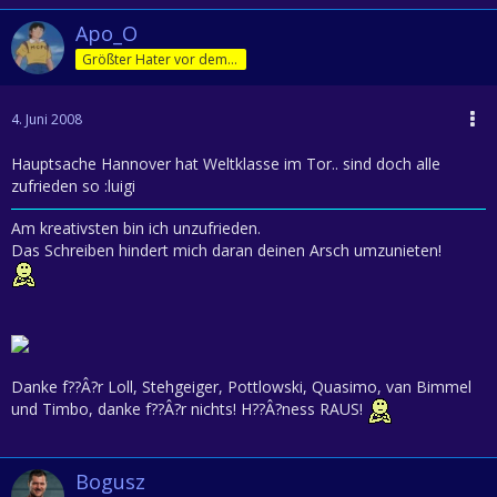
Apo_O
Größter Hater vor dem Herrn
4. Juni 2008
Hauptsache Hannover hat Weltklasse im Tor.. sind doch alle
zufrieden so :luigi
Am kreativsten bin ich unzufrieden.
Das Schreiben hindert mich daran deinen Arsch umzunieten!
Danke f??Â?r Loll, Stehgeiger, Pottlowski, Quasimo, van Bimmel
und Timbo, danke f??Â?r nichts! H??Â?ness RAUS!
Bogusz