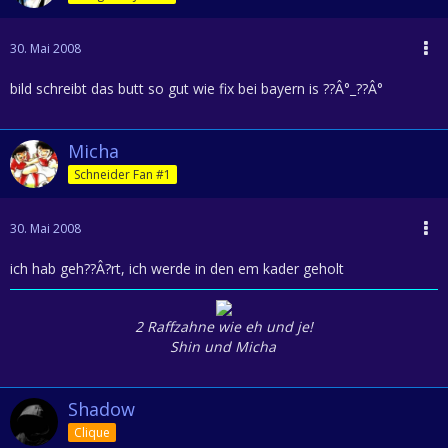
30. Mai 2008
bild schreibt das butt so gut wie fix bei bayern is ??Â°_??Â°
Micha
Schneider Fan #1
30. Mai 2008
ich hab geh??Â?rt, ich werde in den em kader geholt
2 Raffzahne wie eh und je!
Shin und Micha
Shadow
Clique