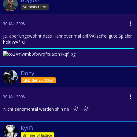
Administrator
30. Mai 2008
ja, aber ungewohnt dass Hannover mal abl??Â?sefrei gute Spieler
holt ??Â°_O
Dony
Club der 25.000er
30. Mai 2008
Nicht sentimental werden shin ne ??Â°_??Â°"
Kyli3
Bringer of Justice