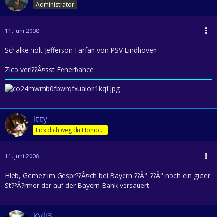
Administrator
11. Juni 2008
Schalke holt Jefferson Farfan von PSV Eindhoven
Zico verl??Â¤sst Fenerbahce
Itty
Fick dich weg du Homofürst
11. Juni 2008
Hleb, Gomez im Gespr??Â¤ch bei Bayern ??Â°_??Â° noch ein guter
St??Â?rmer der auf der Bayern Bank versauert.
Kyli3