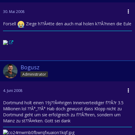
30. Mai 2008
Forsell
Ziege h??Â¤tte den auch mal holen k??Â?nnen die Eule
Bogusz
Administrator
4. Juni 2008
Dortmund holt einen 19j??Â¤hrigen Innenverteidiger f??Â?r 3.5
Millionen lol ??Â°_??Â° Hab doch gewusst dass Klopp nicht zu
Dortmund geht um sie erfolgreich zu f??Â?hren, sondern um
Mainz zu st??Â¤rken. Gott sei dank