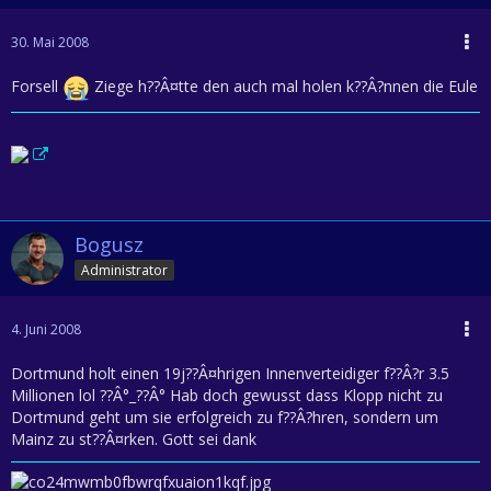
30. Mai 2008
Forsell
Ziege h??Â¤tte den auch mal holen k??Â?nnen die Eule
Bogusz
Administrator
4. Juni 2008
Dortmund holt einen 19j??Â¤hrigen Innenverteidiger f??Â?r 3.5
Millionen lol ??Â°_??Â° Hab doch gewusst dass Klopp nicht zu
Dortmund geht um sie erfolgreich zu f??Â?hren, sondern um
Mainz zu st??Â¤rken. Gott sei dank