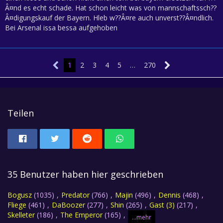
Â¤nd es echt schade. Hat schon leicht was von mannschaftssch??
Â¤digungskauf der Bayern. Hleb w??Â¤re auch unverst??Â¤ndlich.
Bei Arsenal issa bessa aufgehoben
1
2
3
4
5
…
270
Teilen
35 Benutzer haben hier geschrieben
Bogusz
(1035)
Predator
(766)
Majin
(496)
Dennis
(468)
Fliege
(461)
DaBoozer
(277)
Shin
(265)
Gast (3)
(217)
Skelleter
(186)
The Emperor
(165)
...mehr