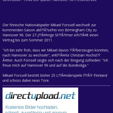
Der finnische Nationalspieler Mikael Forssell wechselt zur
kommenden Saison abl??Â?sefrei von Birmingham City zu
Hannover 96. Der 27-j??Â¤hrige St??Â?rmer erh??Â¤lt einen
Vertrag bis zum Sommer 2011.
"Ich bin sehr froh, dass wir Mikael davon ??Â?berzeugen konnten,
nach Hannover zu wechseln", erkl??Â¤rte Christian Hochst??
Â¤tter. Auch Forssell zeigte sich nach der Einigung zufrieden: "Ich
freue mich auf Hannover 96 und auf die Bundesliga."
Mikael Forssell bestritt bisher 25 L??Â¤nderspiele f??Â?r Finnland
und schoss dabei neun Tore.