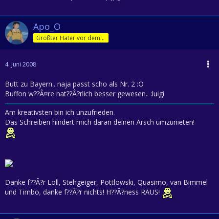
Apo_O
Größter Hater vor dem Herrn
4. Juni 2008
Butt zu Bayern.. naja passt scho als Nr. 2 :O
Buffon w??Â¤re nat??Â?rlich besser gewesen.. :luigi
Am kreativsten bin ich unzufrieden.
Das Schreiben hindert mich daran deinen Arsch umzunieten!
Danke f??Â?r Loll, Stehgeiger, Pottlowski, Quasimo, van Bimmel
und Timbo, danke f??Â?r nichts! H??Â?ness RAUS!