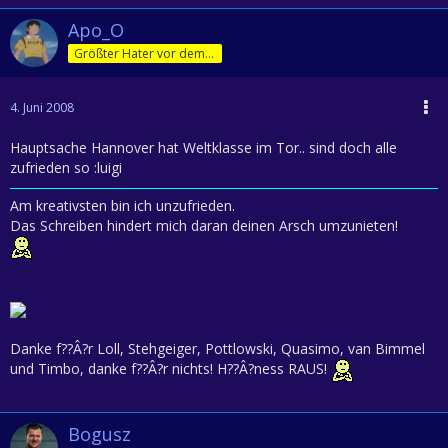
Apo_O
Größter Hater vor dem Herrn
4. Juni 2008
Hauptsache Hannover hat Weltklasse im Tor.. sind doch alle
zufrieden so :luigi
Am kreativsten bin ich unzufrieden.
Das Schreiben hindert mich daran deinen Arsch umzunieten!
Danke f??Â?r Loll, Stehgeiger, Pottlowski, Quasimo, van Bimmel
und Timbo, danke f??Â?r nichts! H??Â?ness RAUS!
Bogusz