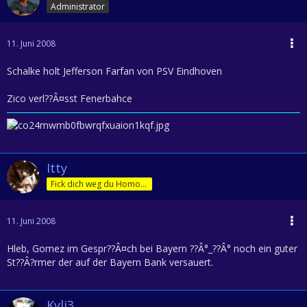
Administrator
11. Juni 2008
Schalke holt Jefferson Farfan von PSV Eindhoven
Zico verl??Â¤sst Fenerbahce
Itty
Fick dich weg du Homofürst
11. Juni 2008
Hleb, Gomez im Gespr??Â¤ch bei Bayern ??Â°_??Â° noch ein guter
St??Â?rmer der auf der Bayern Bank versauert.
Kyli3