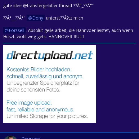
gute idee @transfergelaber thread ??Â°_??Â°"
??Â°__??Â°"
Dony
unterst??Â?tz mich
Forssell
: Absolut geile arbeit, die Hannvoer leistet, auch wenn
Huszti wohl weg geht. HANNOVER RULT
Bogusz