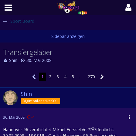
Sport Board
Transfergelaber
Shin
30. Mai 2008
1
2
3
4
5
…
270
Shin
DigimonfanatikerXXL
30. Mai 2008
−1
Hannover 96 verpflichtet Mikael ForssellVer??Â?ffentlicht:
30.05.2008 - 13:08 Uhr Quelle: Hannover 96-Presseservice