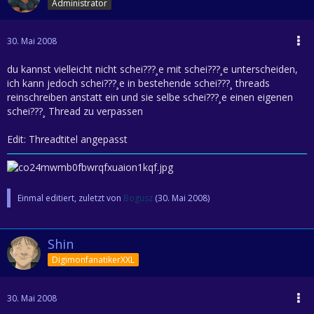
Administrator
30. Mai 2008
du kannst vielleicht nicht schei???¸e mit schei???¸e unterscheiden,
ich kann jedoch schei???¸e in bestehende schei???¸ threads
reinschreiben anstatt ein und sie selbe schei???¸e einen eigenen
schei???¸ Thread zu verpassen
Edit: Threadtitel angepasst
Einmal editiert, zuletzt von
Bogusz
(
30. Mai 2008
)
Shin
DigimonfanatikerXXL
30. Mai 2008