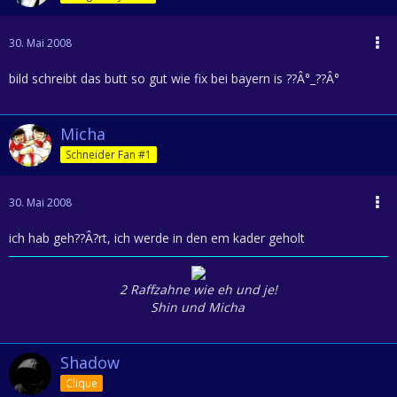
30. Mai 2008
bild schreibt das butt so gut wie fix bei bayern is ??Â°_??Â°
Micha
Schneider Fan #1
30. Mai 2008
ich hab geh??Â?rt, ich werde in den em kader geholt
2 Raffzahne wie eh und je!
Shin und Micha
Shadow
Clique