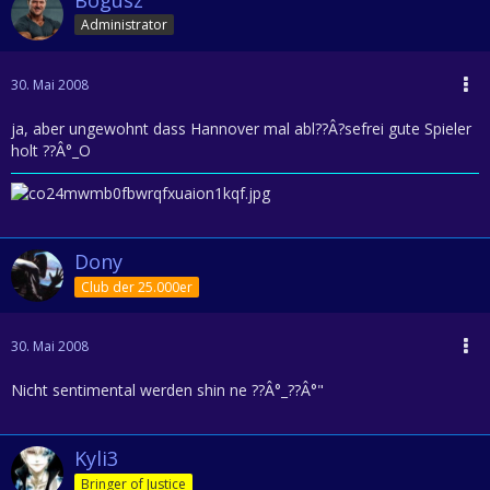
Administrator
30. Mai 2008
ja, aber ungewohnt dass Hannover mal abl??Â?sefrei gute Spieler
holt ??Â°_O
Dony
Club der 25.000er
30. Mai 2008
Nicht sentimental werden shin ne ??Â°_??Â°"
Kyli3
Bringer of Justice