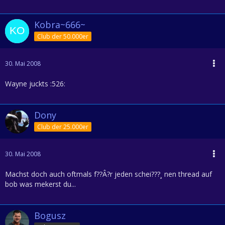
Kobra~666~
Club der 50.000er
30. Mai 2008
Wayne juckts :526:
Dony
Club der 25.000er
30. Mai 2008
Machst doch auch oftmals f??Â?r jeden schei???¸ nen thread auf
bob was mekerst du...
Bogusz