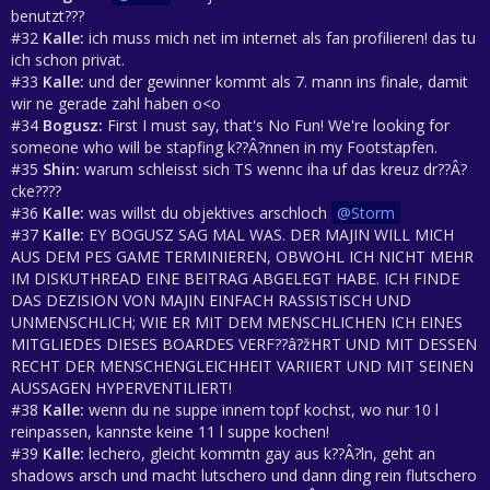
benutzt???
#32
Kalle:
ich muss mich net im internet als fan profilieren! das tu
ich schon privat.
#33
Kalle:
und der gewinner kommt als 7. mann ins finale, damit
wir ne gerade zahl haben o<o
#34
Bogusz:
First I must say, that's No Fun! We're looking for
someone who will be stapfing k??Â?nnen in my Footstapfen.
#35
Shin:
warum schleisst sich TS wennc iha uf das kreuz dr??Â?
cke????
#36
Kalle:
was willst du objektives arschloch
Storm
#37
Kalle:
EY BOGUSZ SAG MAL WAS. DER MAJIN WILL MICH
AUS DEM PES GAME TERMINIEREN, OBWOHL ICH NICHT MEHR
IM DISKUTHREAD EINE BEITRAG ABGELEGT HABE. ICH FINDE
DAS DEZISION VON MAJIN EINFACH RASSISTISCH UND
UNMENSCHLICH; WIE ER MIT DEM MENSCHLICHEN ICH EINES
MITGLIEDES DIESES BOARDES VERF??â?žHRT UND MIT DESSEN
RECHT DER MENSCHENGLEICHHEIT VARIIERT UND MIT SEINEN
AUSSAGEN HYPERVENTILIERT!
#38
Kalle:
wenn du ne suppe innem topf kochst, wo nur 10 l
reinpassen, kannste keine 11 l suppe kochen!
#39
Kalle:
lechero, gleicht kommtn gay aus k??Â?ln, geht an
shadows arsch und macht lutschero und dann ding rein flutschero