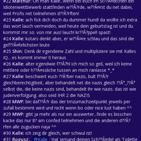
#22
Malthur:
Oh man Kalle...wenn bei euch im St??Â¤dtchen ein
Idiotenwettbewerb stattfinden w??Â?rde, w??Â¤rst du net dabei,
weil Profis net teilnehmen d??Â?rften!
#23
Kalle:
ach fick dich doch du dummer hund! da wollte ich extra
das wort lauch vermeiden, weil heute dein geburtstag ist und du
kommst mir so. von mir aus! lauch! kr??Â?ppel! spast!
#24
Kalle:
kotars denkt aber, er w??Â¤re schlau und das sind die
gef??Â¤hrlichsten leute
#25
Shin:
Denk dir irgendeine Zahl und multipliziere sie mit Kalles
IQ... es kommt immer 0 heraus
#26
Kalle:
alter irgendwie f??Â?hl ich mich so geil, weil ich keine
mittlere oder h??Â¤ssliche tussen an mich ranlasse *_*
#27
Kalle:
beschwert euch ??Â?ber nazis, bult f??Â?r
gleichberechtigtkeit, aber behandelt net die nazis gleich ??Â°_??Â°
selbst die, die keine nazis sind, behandelt ihr wie nazis. das ist wie
judenverfolgung. also seid IHR 2 die NAZIS
#28
MWP:
bin daf??Â?r das der tmzumachzeitpunkt jeweils per
zufall bestimmt wird und nicht wenn bo oder nice lust haben ^^
#29
MWP:
gibt ja mehr als nur ein auswerter...finde es bisschen
kacke das nur 8? am confed teilnehmen und die anderen d??Â?
rfen alle zugucken naja ^^
#30
Kalle:
ich zeig dir gleich, wer schwul ist!
#31
Bogusz:
Kalle
: Hat jemand deinen Sch??Â¤del als Toilette