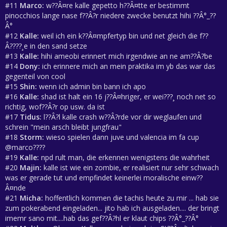
#11
Marco:
w??Â¤re kalle gepetto h??Â¤tte er bestimmt
pinocchios lange nase f??Â?r niedere zwecke benutzt hihi ??Â°_??
Â°
#12
Kalle:
weil ich ein k??Â¤mpfertyp bin und net gleich die f??
Â????¸e in den sand setze
#13
Kalle:
hihi ameobi erinnert mich irgendwie an ne am??Â?be
#14
Dony:
ich erinnere mich an mein praktika im yb das war das
gegenteil von cool
#15
Shin:
wenn ich admin bin bann ich apo
#16
Kalle:
shad ist halt ein 16 j??Â¤hriger, er wei???¸ noch net so
richtig, wof??Â?r op usw. da ist
#17
Tidus:
l??Â?l kalle crash w??Â?rde vor dir weglaufen und
schrein "mein arsch bleibt jungfrau"
#18
Storm:
wieso spielen dann juve und valencia im fa cup
@marco????
#19
Kalle:
npd rult man, die erkennen wenigstens die wahrheit
#20
Majin:
kalle ist wie ein zombie, er realisiert nur sehr schwach
was er gerade tut und empfindet keinerlei moralische einw??
Â¤nde
#21
Micha:
hoffentlich kommen die tachis heute zu mir ... hab sie
zum pokerabend eingeladen... jito hab ich ausgeladen.... der bringt
imemr sano mit....hab das gef??Â?hl er klaut chips ??Â°_??Â°