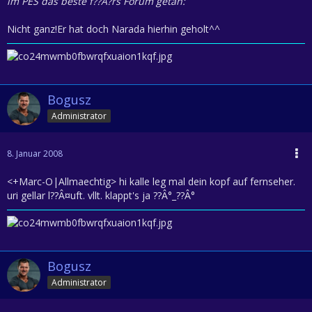
im PES das beste f??Â?rs Forum getan:
Nicht ganz!Er hat doch Narada hierhin geholt^^
Bogusz
Administrator
8. Januar 2008
<+Marc-O|Allmaechtig> hi kalle leg mal dein kopf auf fernseher.
uri gellar l??Â¤uft. vllt. klappt's ja ??Â°_??Â°
Bogusz
Administrator