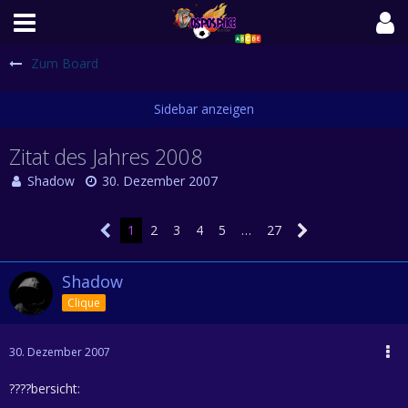
Zum Board
Zitat des Jahres 2008
Shadow
30. Dezember 2007
1
2
3
4
5
…
27
Shadow
Clique
30. Dezember 2007
????bersicht: