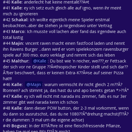
#40
Kalle:
anderlecht hat keine mentalit??Â¤t
#41
Kalle:
ey ich setz euch gleich alle auf igno, wenn ihr meint
mich zu ignorieren
#42
Schakal:
Ich wollte eigentlich meine Spieler erstmal
beobachten...aber die stehen ja nirgendswo unter Vertrag
#43
Marco:
Ich musste voll lachen aber fand das irgendwie auch
total lustig
#44
Majin:
vincent raven macht einen fastfood laden und nennt
ihn Ravens Burger ...dann wird er vom spielekonzern ravensburger
spiele auf 300 mio. euro verklagt und nimmt sich das leben
#45
Malthur:
Kalle
: Du bist wie 'n reicher, wei???¸er Fettsack
der sich vor ne Gruppe ??Â¤thiopischer Kinder stellt und sich dar??
Â?ber beschwert, dass er keinen Extra-K??Â¤se auf seiner Pizza
hat!!!
#46
Kalle:
Majin
: warum vermischt ihr nicht gleich 2 m??Â?
lltonnen? ach stimmt ja, das hast du und apo bereits getan *>??Â°
#47
Kalle:
ey ich will nicht mit narada ins zimmer, falls es nur 3er
zimmer gibt weil narada kenn ich schon
#48
Kalle:
dann dieser POW button, der 2-3 mal vorkommt, wenn
du dann so ausrutschst, das du ne 1080??Â°drehung machst(f??Â?
r die dummen: 3 mal um die eigene achse)
#49
Bogusz:
In der R??Â?hre ist eine fleischfressende Pflanze,
haben Sie mal nen Pilz f??Â?r mich?