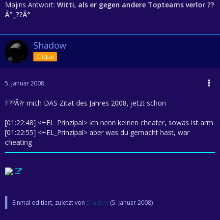
Majins Antwort:
Witti, als er gegen andere Topteams verlor ??
Â°_??Â°
Shadow
Clique
5. Januar 2008
F??Â?r mich DAS Zitat des Jahres 2008, jetzt schon
[01:22:48] <+EL_Prinzipal> ich nenn keinen cheater, sowas ist arm
[01:22:55] <+EL_Prinzipal> aber was du gemacht hast, war
cheating
Einmal editiert, zuletzt von
Shadow
(
5. Januar 2008
)