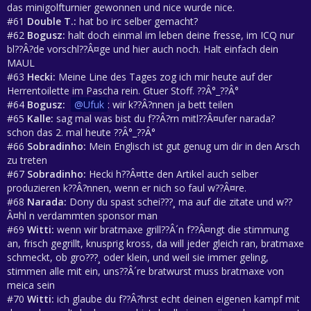
das minigolfturnier gewonnen und nice wurde nice.
#61
Double T.:
hat bo irc selber gemacht?
#62
Bogusz:
halt doch einmal im leben deine fresse, im ICQ nur
bl??Â?de vorschl??Â¤ge und hier auch noch. Halt einfach dein
MAUL
#63
Hecki:
Meine Line des Tages zog ich mir heute auf der
Herrentoilette im Pascha rein. Gtuer Stoff. ??Â°_??Â°
#64
Bogusz:
Ufuk
: wir k??Â?nnen ja bett teilen
#65
Kalle:
sag mal was bist du f??Â?rn mitl??Â¤ufer narada?
schon das 2. mal heute ??Â°_??Â°
#66
Sobradinho:
Mein Englisch ist gut genug um dir in den Arsch
zu treten
#67
Sobradinho:
Hecki h??Â¤tte den Artikel auch selber
produzieren k??Â?nnen, wenn er nich so faul w??Â¤re.
#68
Narada:
Dony du spast schei???¸ ma auf die zitate und w??
Â¤hl n verdammten sponsor man
#69
Witti:
wenn wir bratmaxe grill??Â´n f??Â¤ngt die stimmung
an, frisch gegrillt, knusprig kross, da will jeder gleich ran, bratmaxe
schmeckt, ob gro???¸ oder klein, und weil sie immer geling,
stimmen alle mit ein, uns??Â´re bratwurst muss bratmaxe von
meica sein
#70
Witti:
ich glaube du f??Â?hrst echt deinen eigenen kampf mit