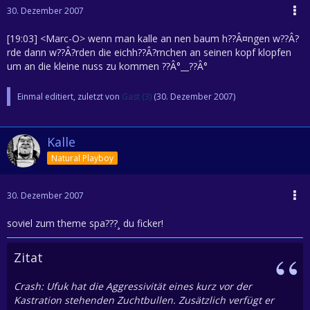
30. Dezember 2007
[19:03] <Marc-O> wenn man kalle an nen baum h??Â¤ngen w??Â?
rde dann w??Â?rden die eichh??Â?rnchen an seinen kopf klopfen
um an die kleine nuss zu kommen ??Â°__??Â°
Einmal editiert, zuletzt von
Gast (3)
(
30. Dezember 2007
)
Kalle
Natural Playboy
30. Dezember 2007
soviel zum theme spa???¸ du ficker!
Zitat
Crash: Ufuk hat die Aggressivität eines kurz vor der
Kastration stehenden Zuchtbullen. Zusätzlich verfügt er