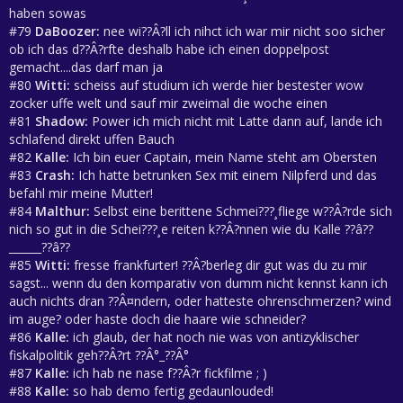
haben sowas
#79
DaBoozer:
nee wi??Â?ll ich nihct ich war mir nicht soo sicher
ob ich das d??Â?rfte deshalb habe ich einen doppelpost
gemacht....das darf man ja
#80
Witti:
scheiss auf studium ich werde hier bestester wow
zocker uffe welt und sauf mir zweimal die woche einen
#81
Shadow:
Power ich mich nicht mit Latte dann auf, lande ich
schlafend direkt uffen Bauch
#82
Kalle:
Ich bin euer Captain, mein Name steht am Obersten
#83
Crash:
Ich hatte betrunken Sex mit einem Nilpferd und das
befahl mir meine Mutter!
#84
Malthur:
Selbst eine berittene Schmei???¸fliege w??Â?rde sich
nich so gut in die Schei???¸e reiten k??Â?nnen wie du Kalle ??â??
______??â??
#85
Witti:
fresse frankfurter! ??Â?berleg dir gut was du zu mir
sagst... wenn du den komparativ von dumm nicht kennst kann ich
auch nichts dran ??Â¤ndern, oder hatteste ohrenschmerzen? wind
im auge? oder haste doch die haare wie schneider?
#86
Kalle:
ich glaub, der hat noch nie was von antizyklischer
fiskalpolitik geh??Â?rt ??Â°_??Â°
#87
Kalle:
ich hab ne nase f??Â?r fickfilme ; )
#88
Kalle:
so hab demo fertig gedaunlouded!