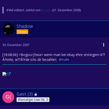
4 Mal editiert, zuletzt von
Bogusz
(
21. Dezember 2008
)
Shadow
Clique
30. Dezember 2007
[18:08:06] <Bogusz|heia> wenn man bei ebay ehre ersteigern k??
Â?nnte, w??Â?rde ichs dir bezahlen
Kalle
Gast (3)
Ehemaliger User Nr. 3