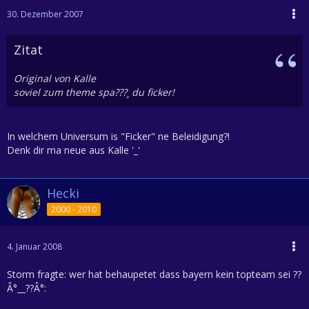
30. Dezember 2007
Zitat
Original von Kalle
soviel zum theme spa???¸ du ficker!
In welchem Universum is "Ficker" ne Beleidigung?!
Denk dir ma neue aus Kalle '_'
Hecki
2000 - 2010
4. Januar 2008
Storm fragte: wer hat behaupetet dass bayern kein topteam sei ??
Â°__??Â°: