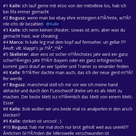
#1
Kalle:
ich lauf gerne mit etoo von der mittellinie los, hab ich
bei fifa immer gemacht
#2
Bogusz:
wenn man bei ebay ehre ersteigern k??Â?nnte, w??Â?
rde ichs dir bezahlen
Kalle
#3
Kalle:
ich nenn keinen cheater, sowas ist arm, aber was du
gemacht hast, war cheating
#4
Marco:
hi kalle leg mal dein kopf auf fernseher. uri gellar l??
Â¤uft. vllt. klappt's ja ??Â°_??Â°
#5
Skelleter:
aber eins ist sicher n??Â¤chstes Jahr wird ein ganz
schw??Â¤riges Jahr f??Â?r Bayern oder ein ganz erfolgreiches
kommt ganz drauf an wie Spieler und Trainer zu einander finden
#6
Kalle:
fr??Â?her dachte man auch, das ich der neue gerd m??Â?
ller werde
#7
Bogusz:
manchmal stell ich mir vor wie ich meine hand
abhacke und durch den FLeischwolf drehe um es als Mett zu
machen. Der beste Mett isz n??Â¤mlich das Mett von einem Mett-
Esser
#8
Kalle:
Bob wollen wir uns beide mal so analperlen in den arsch
stecken?
#9
Kalle:
stinken ist uncool ; )
#10
Bogusz:
hab mir mal doch nur brot geholt weil aus unerkl??
Â¤rlichen Gr??Â?nden die Mikrowelle verschwunden ist