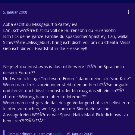
5. Januar 2008
Abba escht du Missgepurt SPastey ey!
LAn, schw??Â?re bist du voll de Hurrensohn du Hurensohn!
Isch fick deine ganze Familie du spastischer Spast ey, Lan, walla!
Schw??Â?re...Missgeburt, bring isch disch voll um du Cheata Missi!
Geb isch dir voll Headshot in die Fresse ey!!
Ne jetzt ma ernst...was is das mittlerweile f??Â?r ne Sprache in
diesem Forum??
Und wenn ich sage "in diesem Forum" dann meine ich "von Kalle"
Wenn man direkt voreinander steht, den andren b??Â?se anguckt
und ihn vlt. noch bissl schubst oder bla mag das vlt. einsch??Â?
chterne Wirkung haben...aber im Internet??!!
Wenn man nicht gerade das riesige Verlangen hat sich selbst zum
Idioten zu machen, wo liegt dann der Sinn darin solche
Aussagefreien W??Â?rter wie Spast; Halts Maul; Fick dich usw. zu
benutzen?! ??Â°>??Â°'''
Einmal editiert, zuletzt von
Malthur
(
5. Januar 2008
)