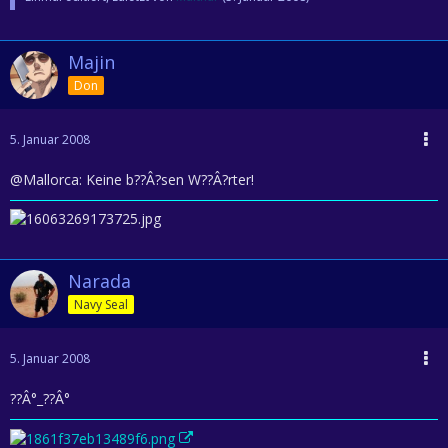
Majin
Don
5. Januar 2008
@Mallorca: Keine b??Â?sen W??Â?rter!
Narada
Navy Seal
5. Januar 2008
??Â°_??Â°