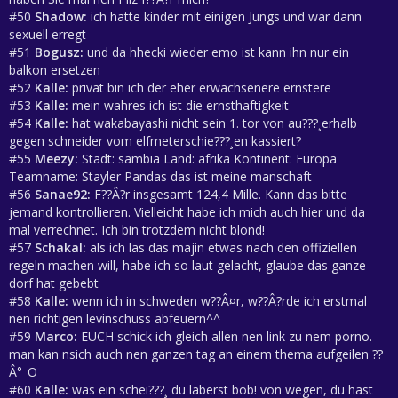
#50
Shadow:
ich hatte kinder mit einigen Jungs und war dann
sexuell erregt
#51
Bogusz:
und da hhecki wieder emo ist kann ihn nur ein
balkon ersetzen
#52
Kalle:
privat bin ich der eher erwachsenere ernstere
#53
Kalle:
mein wahres ich ist die ernsthaftigkeit
#54
Kalle:
hat wakabayashi nicht sein 1. tor von au???¸erhalb
gegen schneider vom elfmeterschie???¸en kassiert?
#55
Meezy:
Stadt: sambia Land: afrika Kontinent: Europa
Teamname: Stayler Pandas das ist meine manschaft
#56
Sanae92:
F??Â?r insgesamt 124,4 Mille. Kann das bitte
jemand kontrollieren. Vielleicht habe ich mich auch hier und da
mal verrechnet. Ich bin trotzdem nicht blond!
#57
Schakal:
als ich las das majin etwas nach den offiziellen
regeln machen will, habe ich so laut gelacht, glaube das ganze
dorf hat gebebt
#58
Kalle:
wenn ich in schweden w??Â¤r, w??Â?rde ich erstmal
nen richtigen levinschuss abfeuern^^
#59
Marco:
EUCH schick ich gleich allen nen link zu nem porno.
man kan nsich auch nen ganzen tag an einem thema aufgeilen ??
Â°_O
#60
Kalle:
was ein schei???¸ du laberst bob! von wegen, du hast