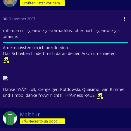
Größter Hater vor dem Herrn
30. Dezember 2007
rofl marco.. irgendwie geschmacklos.. aber auch irgendwie geil..
:pfanne:
Am kreativsten bin ich unzufrieden.
Das Schreiben hindert mich daran deinen Arsch umzunieten!
Danke f??Â?r Loll, Stehgeiger, Pottlowski, Quasimo, van Bimmel
und Timbo, danke f??Â?r nichts! H??Â?ness RAUS!
Malthur
??Â?Necesito un poco de jam??Â?n!