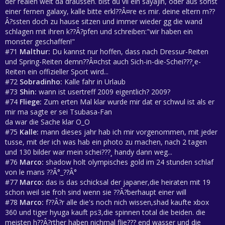
der realen welt da draussen. bist du vll ein sayajin, oder aus sonst
einer fernen galaxy, kalle bitte erkl??Â¤re es mir. deine eltern m??
Â?ssten doch zu hause sitzen und immer wieder gg die wand
schlagen mit ihren k??Â?pfen und schreiben:"wir haben ein
monster geschaffen!"
#71
Malthur:
Du kannst nur hoffen, dass nach Dressur-Reiten
und Spring-Reiten demn??Â¤chst auch Sich-in-die-Schei???¸e-
Reiten ein offizieller Sport wird...
#72
Sobradinho:
Kalle fahr in Urlaub
#73
Shin:
wann ist usertreff 2009 eigentlich? 2009?
#74
Fliege:
Zum erten Mal klar wurde mir dat er schwul ist als er
mir ma sagte er sei Tsubasa-Fan
da war die Sache klar O_O
#75
Kalle:
mann dieses jahr hab ich mir vorgenommen, mit jeder
tusse, mit der ich was hab ein photo zu machen, nach 2 tagen
und 130 bilder war mein schei???¸ handy dann weg...
#76
Marco:
shadow holt olympisches gold im 24 stunden schlaf
von le mans ??Â°_??Â°
#77
Marco:
das is das schicksal der japaner,die heiraten mit 19
schon weil sie froh sind wenn sie ??Â?berhaupt einer will
#78
Marco:
f??Â?r alle die's noch nich wissen,shad kaufte xbox
360 und tiger hyuga kauft ps3,die spinnen total die beiden. die
meisten h??Â?rther haben nichmal flie???¸end wasser und die