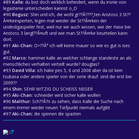
#89
Kalle:
du bist doch wirklich behindert, wenn du ironie von
legastenie unterscheiden kannst o_O
#90
Bogusz:
Shin und ich, die wohl gr??Â????¸ten Anstoss 3 St??
Â¤rkeexperten, legen mal wieder die St??Â¤rken der
undesligaspieler fest, weil nur wir auch wissen, wie der Hase bei
Anstoss 3 langl??Â¤uft und wie man St??Â¤rke beurteilen kann
dort.
#91
Aki-Chan:
O>??Â° ich will keine mauer so wie es gut is ises
gut.
#92
Marco:
hammer kalle an welcher schlange standeste an als
menschliches verhalten verteilt wurde? douglas?
#93
David Villa:
ich habe pes 5, 6 und 2008 aber da ist kein
tsubasa oder andere spieler von der serie drauf. sind die erst bei
2009??
#94
Shin:
SEHR WITZIG DU SCHEISS NEGER
#95
Aki-Chan:
schneider wird sicher kalle wollen
#96
Malthur:
Sch??Â?n zu sehen, dass Kalle die Suche nach
einem immer wieder neuen Tiefpunkt niemals aufgibt
#97
Aki-Chan:
die spinnen die spasten