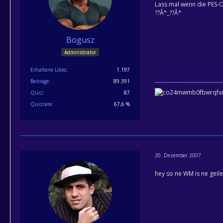
Lass mal wenn die PES-O
??Â°_??Â°
Bogusz
Administrator
Erhaltene Likes
1.197
Beiträge
89.391
Quiz
87
Quizrate
67,6 %
20. Dezember 2007
hey so ne WM is ne geile