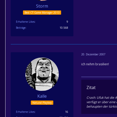
Storm
Best CT Game Manager 2013
Erhaltene Likes
9
Beiträge
10.568
20. Dezember 2007
ich nehm brasilien!
Zitat
Kalle
Crash: Ufuk hat die A
verfügt er über eine
Natural Playboy
behaupten der türkis
Erhaltene Likes
16