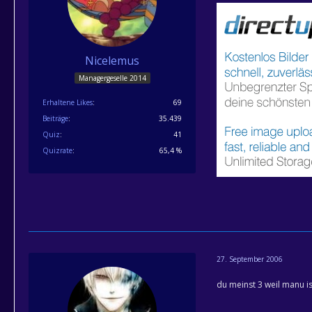
Nicelemus
Managergeselle 2014
Erhaltene Likes
69
Beiträge
35.439
Quiz
41
Quizrate
65,4 %
27. September 2006
du meinst 3 weil manu is