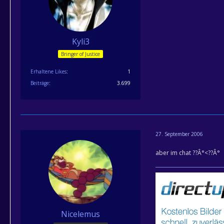
Kyli3
Bringer of Justice
Erhaltene Likes
1
Beiträge
3.699
27. September 2006
aber im chat ??Â°<??Â°
Nicelemus