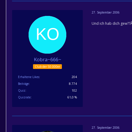
27. September 2006
Und ich hab dich gew??Â¤
Kobra~666~
Club der 50.000er
Erhaltene Likes
204
Beiträge
8.774
Quiz
102
Quizrate
61,0 %
27. September 2006