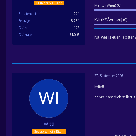
Club der 50.000er
ManU (Wien) (0)
Erhaltene Likes
204
Kyli (K??Â¤rnten) (0)
Beiträge
8.774
Quiz
102
Quizrate
61,0 %
Na, wer is euer liebster ?
27. September 2006
kylie!!
sobra hast dich selbst g
Witti
Get up son of a Bitch!