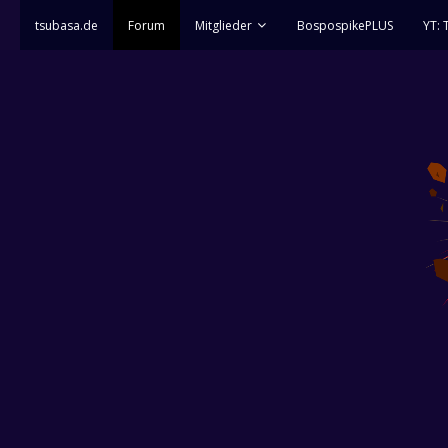
tsubasa.de
Forum
Mitglieder
BospospikePLUS
YT: