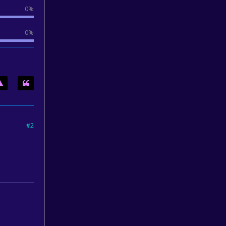
0%
0%
#2