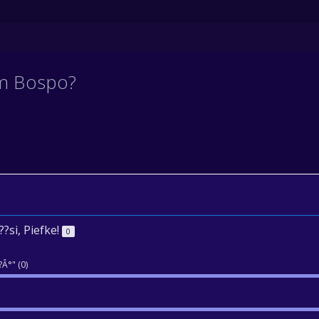
im Bospo?
??si, Piefke!
0
Â°" (0)