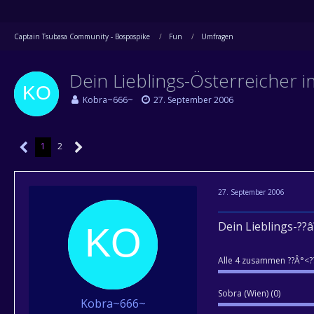
Captain Tsubasa Community - Bospospike
Fun
Umfragen
Dein Lieblings-Österreicher 
Kobra~666~
27. September 2006
1
2
27. September 2006
Dein Lieblings-??â
Alle 4 zusammen ??Â°<??
Sobra (Wien) (0)
Kobra~666~