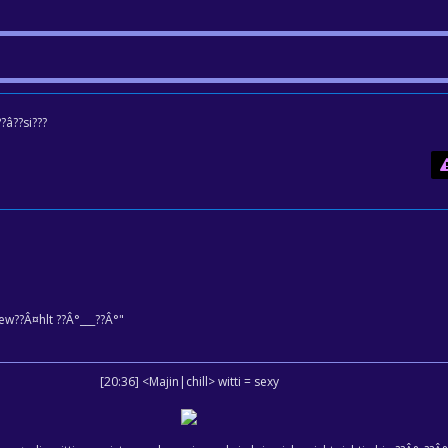
?â??si???
ew??Â¤hlt ??Â°___??Â°"
[20:36] <Majin|chill> witti = sexy