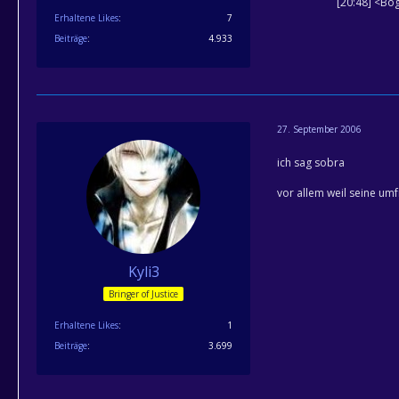
[20:48] <Bog
Erhaltene Likes
7
Beiträge
4.933
27. September 2006
ich sag sobra
vor allem weil seine um
Kyli3
Bringer of Justice
Erhaltene Likes
1
Beiträge
3.699