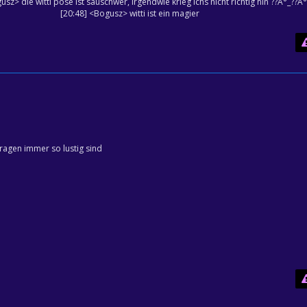
usz> die witti pose ist sauschwer, irgendwie krieg ichs nicht richtig hin ??Â°_??Â°
[20:48] <Bogusz> witti ist ein magier
fragen immer so lustig sind