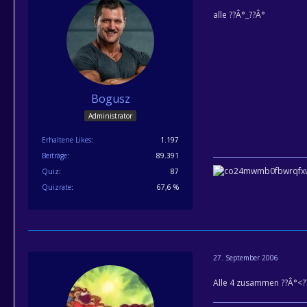
alle ??Â°_??Â°
Bogusz
Administrator
Erhaltene Likes
1.197
Beiträge
89.391
Quiz
87
Quizrate
67,6 %
27. September 2006
Alle 4 zusammen ??Â°<?