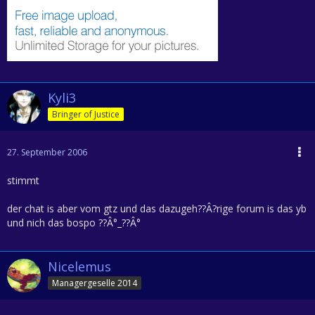
Kyli3
Bringer of Justice
27. September 2006
stimmt
der chat is aber vom gtz und das dazugeh??Â?rige forum is das yb
und nich das bospo ??Â°_??Â°
Nicelemus
Managergeselle 2014