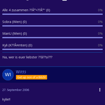
Alle 4 zusammen ??Â°<??Â°" (0)
0%
Sobra (Wien) (0)
0%
ManU (Wien) (0)
0%
Kyli (K??Â¤rnten) (0)
0%
Na, wer is euer liebster ??â??si???
Witti
Get up son of a Bitch!
27. September 2006
kylie!!