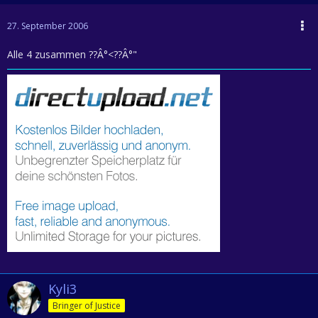
27. September 2006
Alle 4 zusammen ??Â°<??Â°"
Kyli3
Bringer of Justice