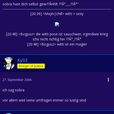
sobra hast dich selbst gew??Â¤hlt ??Â°___??Â°"
[20:36] <Majin|chill> witti = sexy
[20:48] <Bogusz> die witti pose ist sauschwer, irgendwie krieg
ichs nicht richtig hin ??Â°_??Â°
[20:48] <Bogusz> witti ist ein magier
Kyli3
Bringer of Justice
27. September 2006
ich sag sobra
vor allem weil seine umfragen immer so lustig sind