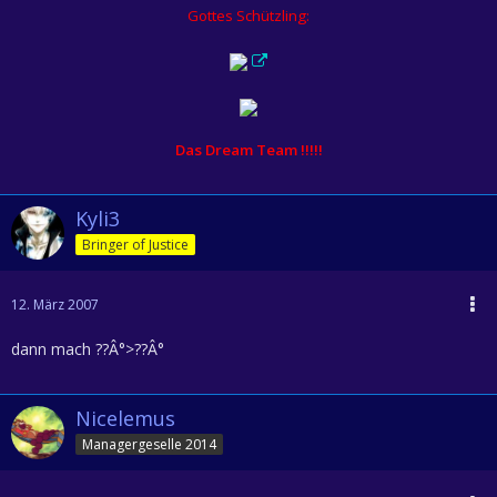
Gottes Schützling:
Das Dream Team !!!!!
Kyli3
Bringer of Justice
12. März 2007
dann mach ??Â°>??Â°
Nicelemus
Managergeselle 2014