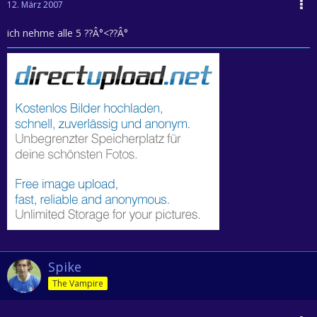
12. März 2007
ich nehme alle 5 ??Â°<??Â°
Spike
The Vampire