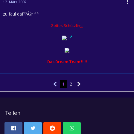
12. März 2007
zu faul daf??Â?r ^^
Gottes Schützling:
Das Dream Team !!!!!
1
2
Teilen