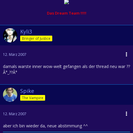
Das Dream Team !!!!!
Kyli3
Bringer of Justice
12. März 2007
damals warste inner wow-welt gefangen als der thread neu war ??
Â°_??Â°
Spike
The Vampire
12. März 2007
aber ich bin wieder da, neue abstimmung ^^