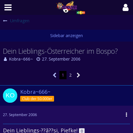
Umfragen
Dein Lieblings-Österreicher im Bospo?
Kobra~666~
27. September 2006
1
2
Kobra~666~
Club der 50.000er
27. September 2006
Dein Lieblings-??â??si, Piefke!
0