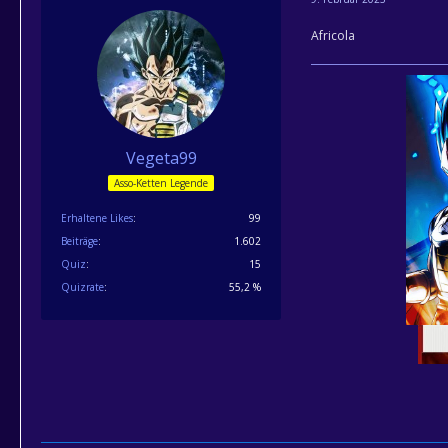
Africola
Vegeta99
Asso-Ketten Legende
Erhaltene Likes
99
Beiträge
1.602
Quiz
15
Quizrate
55,2 %