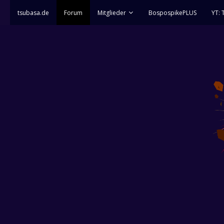
tsubasa.de
Forum
Mitglieder
BospospikePLUS
YT: