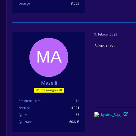
Beiträge
8.533
9. Februar 2023
Salvus classic
Mazelli
Wurde rausgeekelt
Erhaltene Likes
174
Beiträge
4.021
Quiz
53
Quizrate
60,6 %