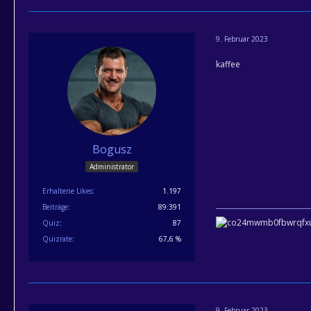
9. Februar 2023
kaffee
Bogusz
Administrator
Erhaltene Likes
1.197
Beiträge
89.391
Quiz
87
Quizrate
67,6 %
9. Februar 2023