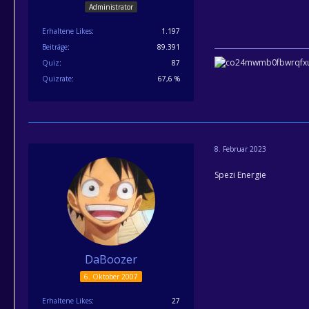
Administrator
Erhaltene Likes
1.197
Beiträge
89.391
Quiz
87
Quizrate
67,6 %
8. Februar 2023
Spezi Energie
DaBoozer
6. Oktober 2007
Erhaltene Likes
27