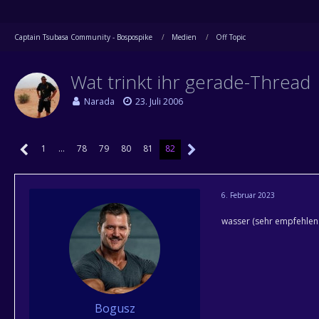
Captain Tsubasa Community - Bospospike
Medien
Off Topic
Wat trinkt ihr gerade-Thread
Narada
23. Juli 2006
1
…
78
79
80
81
82
6. Februar 2023
wasser (sehr empfehlen
Bogusz