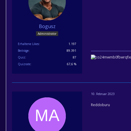
Bogusz
Administrator
Erhaltene Likes
1.197
Beiträge
89.391
Quiz
87
Quizrate
67,6 %
10. Februar 2023
Reddoburu