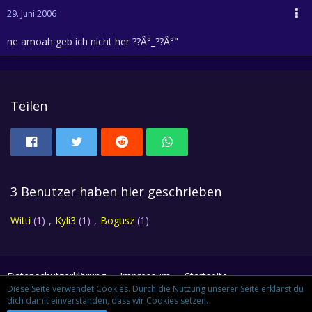
29. Juni 2006
ne amoah geb ich nicht her ??Â°_??Â°"
Teilen
3 Benutzer haben hier geschrieben
Witti
(1)
Kyli3
(1)
Bogusz
(1)
Datenschutzerklärung
Impressum
Startseite
Diese Seite verwendet Cookies. Durch die Nutzung unserer Seite erklärst du
dich damit einverstanden, dass wir Cookies setzen.