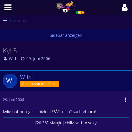
Comunio
Kyli3
Witti
29. Juni 2006
Witti
Get up son of a Bitch!
29. Juni 2006
kylie hat nen geili spieler f??Â?r dich? sach et ihm!
[20:36] <Majin|chill> witti = sexy