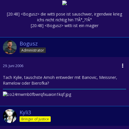
[20:48] <Bogusz> die witti pose ist sauschwer, irgendwie krieg
ichs nicht richtig hin ??Â°_??Â°
[20:48] <Bogusz> witti ist ein magier
Bogusz
Administrator
29. Juni 2006
Tach Kylie, tauschste Amoh entweder mit Banovic, Meissner,
Ramelow oder Bierofka?
Kyli3
Bringer of Justice