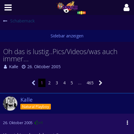
Schabernack
Oh das is lustig..Pics/Videos/was auch
immer...
Kalle
26. Oktober 2005
1
2
3
4
5
…
465
Kalle
Natural Playboy
26. Oktober 2005
+1