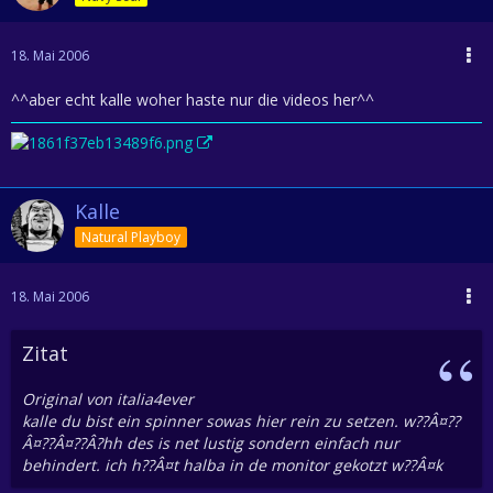
18. Mai 2006
^^aber echt kalle woher haste nur die videos her^^
Kalle
Natural Playboy
18. Mai 2006
Zitat
Original von italia4ever
kalle du bist ein spinner sowas hier rein zu setzen. w??Â¤??
Â¤??Â¤??Â?hh des is net lustig sondern einfach nur
behindert. ich h??Â¤t halba in de monitor gekotzt w??Â¤k