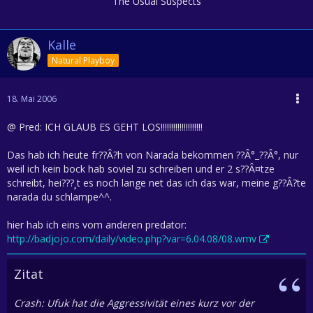
The Usual Suspects
Kalle
Natural Playboy
18. Mai 2006
@ Pred: ICH GLAUB ES GEHT LOS!!!!!!!!!!!!!!!!!!!!
Das hab ich heute fr??Â?h von Narada bekommen ??Â°_??Â°, nur
weil ich kein bock hab soviel zu schreiben und er 2 s??Â¤tze
schreibt, hei???¸t es noch lange net das ich das war, meine g??Â?te
narada du schlampe^^.
hier hab ich eins vom anderen predator:
http://badjojo.com/daily/video.php?var=6.04.08/08.wmv
Zitat
Crash: Ufuk hat die Aggressivität eines kurz vor der