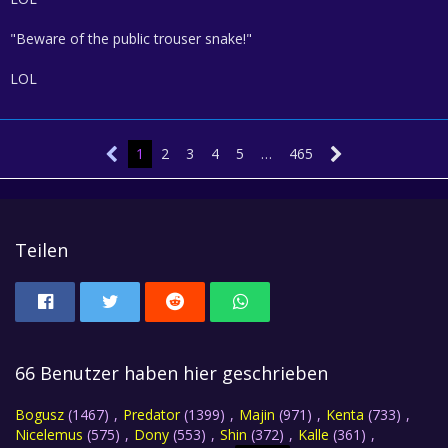
"Beware of the public trouser snake!"
LOL
1
2
3
4
5
…
465
Teilen
66 Benutzer haben hier geschrieben
Bogusz
(1467)
Predator
(1399)
Majin
(971)
Kenta
(733)
Nicelemus
(575)
Dony
(553)
Shin
(372)
Kalle
(361)