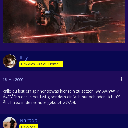
Itty
Fick dich weg du Homofürst
18. Mai 2006
kalle du bist ein spinner sowas hier rein zu setzen. w??Â¤??Â¤??
Â¤??Â?hh des is net lustig sondern einfach nur behindert. ich h??
Â¤t halba in de monitor gekotzt w??Â¤k
Narada
Navy Seal