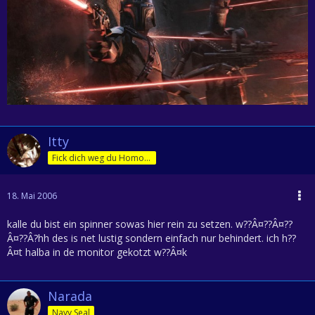
Itty
Fick dich weg du Homofürst
18. Mai 2006
kalle du bist ein spinner sowas hier rein zu setzen. w??Â¤??Â¤??
Â¤??Â?hh des is net lustig sondern einfach nur behindert. ich h??
Â¤t halba in de monitor gekotzt w??Â¤k
Narada
Navy Seal