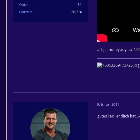
Quiz
61
Quizrate
56,7 %
achja moneyboy ab 4:00 
9. Januar 2011
gutes lied, endlich hat E