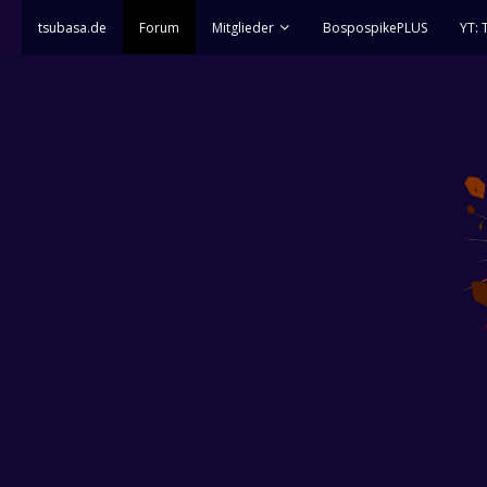
tsubasa.de
Forum
Mitglieder
BospospikePLUS
YT: