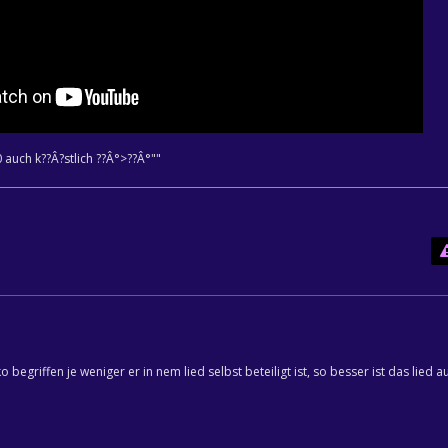
auch k??Â?stlich ??Â°>??Â°""
ko begriffen je weniger er in nem lied selbst beteiligt ist, so besser ist das lied 