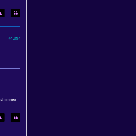
#1.384
 ich immer