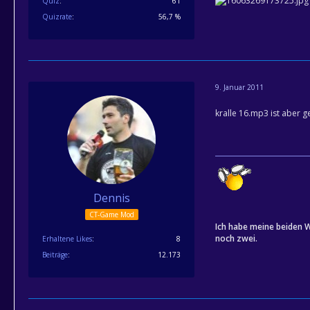
Quiz
61
Quizrate
56,7 %
9. Januar 2011
kralle 16.mp3 ist aber
Dennis
CT-Game Mod
Ich habe meine beiden W
noch zwei.
Erhaltene Likes
8
Beiträge
12.173