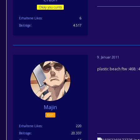
Okay you cunts
Erhaltene Likes
6
Beiträge
4.517
9. Januar 2011
plastic beach ftw :468: :
Majin
Don
Erhaltene Likes
220
Beiträge
20.337