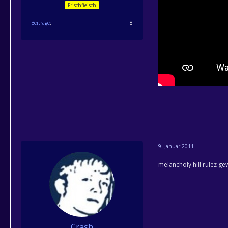
Frischfleisch
Beiträge
8
9. Januar 2011
melancholy hill rulez ge
Crash