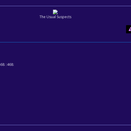
The Usual Suspects
468: :468: