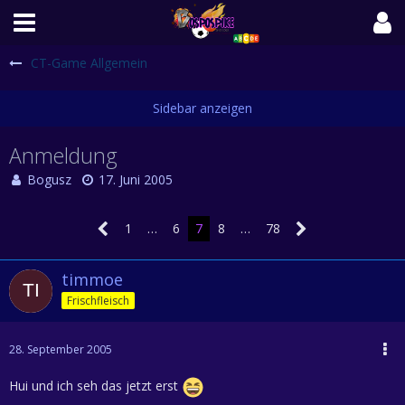
CT-Game Allgemein
Anmeldung
Bogusz
17. Juni 2005
1
…
6
7
8
…
78
timmoe
Frischfleisch
28. September 2005
Hui und ich seh das jetzt erst