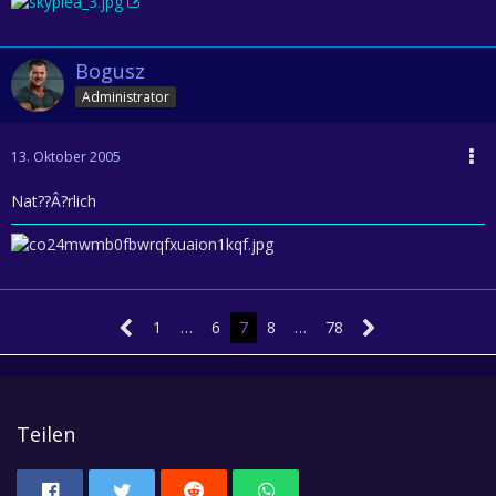
Bogusz
Administrator
13. Oktober 2005
Nat??Â?rlich
1
…
6
7
8
…
78
Teilen