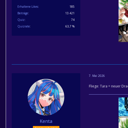
Erhaltene Likes
185
Beiträge
13.421
Quiz
74
Quizrate
63,7 %
7. Mai 2026
Fliege: Tara = neuer Dr
Kenta