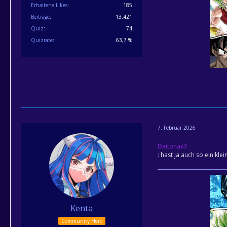
Erhaltene Likes
185
Beiträge
13.421
Quiz
74
Quizrate
63,7 %
7. Februar 2026
Daitonax3
: hast ja auch so ein kl
Kenta
Community Hero