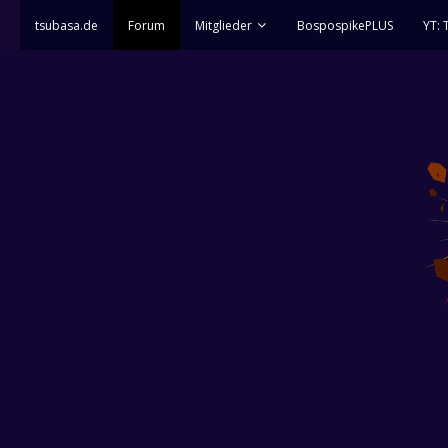
tsubasa.de
Forum
Mitglieder
BospospikePLUS
YT: