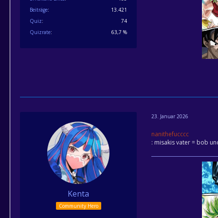
Beiträge
13.421
Quiz
74
Quizrate
63,7 %
23. Januar 2026
nanithefucccc
: misakis vater = bob u
Kenta
Community Hero