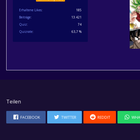
Erhaltene Likes
185
Beiträge
13.421
Quiz
74
Quizrate
63,7 %
Teilen
FACEBOOK
TWITTER
REDDIT
WHA