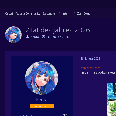
Captain Tsubasa Community - Bospospike
Intern
Zum Board
Zitat des Jahres 2026
Kenta
16. Januar 2026
16. Januar 2026
nanithefucccc
: jeder mag bobs rakete
Kenta
Community Hero
Erhaltene Likes
185