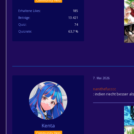
Community Hero
Erhaltene Likes
185
Beiträge
13.421
Quiz
74
Quizrate
63,7 %
7. Mai 2026
nanithefucccc
: indien riecht besser a
Kenta
Community Hero