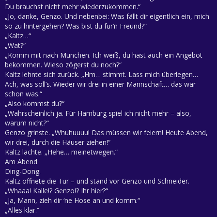
Du brauchst nicht mehr wiederzukommen.“
„Jo, danke, Genzo. Und nebenbei: Was fällt dir eigentlich ein, mich
so zu hintergehen? Was bist du für’n Freund?“
„Kaltz…“
„Wat?“
„Komm mit nach München. Ich weiß, du hast auch ein Angebot
bekommen. Wieso zögerst du noch?“
Kaltz lehnte sich zurück. „Hm… stimmt. Lass mich überlegen…
Ach, was soll’s. Wieder wir drei in einer Mannschaft… das wär
schon was.“
„Also kommst du?“
„Wahrscheinlich ja. Für Hamburg spiel ich nicht mehr – also,
warum nicht?“
Genzo grinste. „Whuhuuuu! Das müssen wir feiern! Heute Abend,
wir drei, durch die Häuser ziehen!“
Kaltz lachte. „Hehe… meinetwegen.“
Am Abend
Ding-Dong.
Kaltz öffnete die Tür – und stand vor Genzo und Schneider.
„Whaaa! Kalle!? Genzo!? Ihr hier?“
„Ja, Mann, zieh dir ‘ne Hose an und komm.“
„Alles klar.“