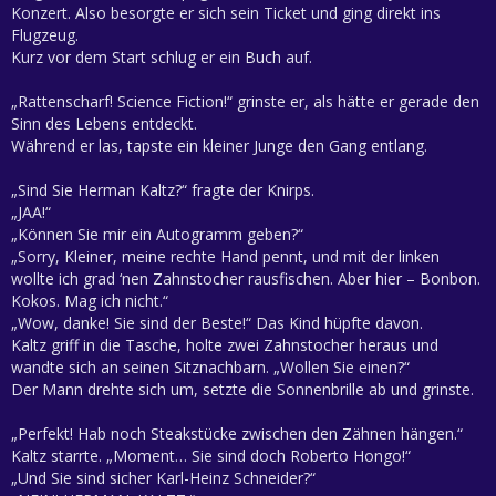
Konzert. Also besorgte er sich sein Ticket und ging direkt ins
Flugzeug.
Kurz vor dem Start schlug er ein Buch auf.
„Rattenscharf! Science Fiction!“ grinste er, als hätte er gerade den
Sinn des Lebens entdeckt.
Während er las, tapste ein kleiner Junge den Gang entlang.
„Sind Sie Herman Kaltz?“ fragte der Knirps.
„JAA!“
„Können Sie mir ein Autogramm geben?“
„Sorry, Kleiner, meine rechte Hand pennt, und mit der linken
wollte ich grad ‘nen Zahnstocher rausfischen. Aber hier – Bonbon.
Kokos. Mag ich nicht.“
„Wow, danke! Sie sind der Beste!“ Das Kind hüpfte davon.
Kaltz griff in die Tasche, holte zwei Zahnstocher heraus und
wandte sich an seinen Sitznachbarn. „Wollen Sie einen?“
Der Mann drehte sich um, setzte die Sonnenbrille ab und grinste.
„Perfekt! Hab noch Steakstücke zwischen den Zähnen hängen.“
Kaltz starrte. „Moment… Sie sind doch Roberto Hongo!“
„Und Sie sind sicher Karl-Heinz Schneider?“