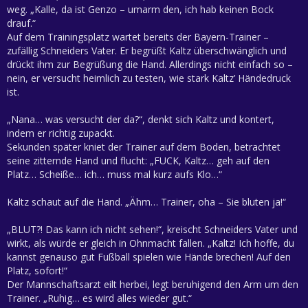
weg. „Kalle, da ist Genzo – umarm den, ich hab keinen Bock
drauf.“
Auf dem Trainingsplatz wartet bereits der Bayern-Trainer –
zufällig Schneiders Vater. Er begrüßt Kaltz überschwänglich und
drückt ihm zur Begrüßung die Hand. Allerdings nicht einfach so –
nein, er versucht heimlich zu testen, wie stark Kaltz’ Händedruck
ist.
„Nana… was versucht der da?“, denkt sich Kaltz und kontert,
indem er richtig zupackt.
Sekunden später kniet der Trainer auf dem Boden, betrachtet
seine zitternde Hand und flucht: „FUCK, Kaltz… geh auf den
Platz… Scheiße… ich… muss mal kurz aufs Klo…“
Kaltz schaut auf die Hand. „Ähm… Trainer, oha – Sie bluten ja!“
„BLUT?! Das kann ich nicht sehen!“, kreischt Schneiders Vater und
wirkt, als würde er gleich in Ohnmacht fallen. „Kaltz! Ich hoffe, du
kannst genauso gut Fußball spielen wie Hände brechen! Auf den
Platz, sofort!“
Der Mannschaftsarzt eilt herbei, legt beruhigend den Arm um den
Trainer. „Ruhig… es wird alles wieder gut.“