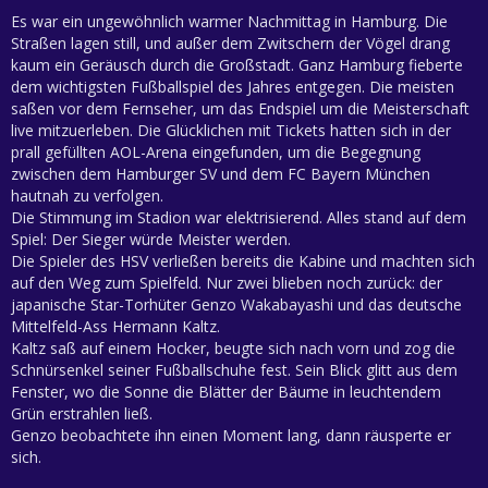
Es war ein ungewöhnlich warmer Nachmittag in Hamburg. Die
Straßen lagen still, und außer dem Zwitschern der Vögel drang
kaum ein Geräusch durch die Großstadt. Ganz Hamburg fieberte
dem wichtigsten Fußballspiel des Jahres entgegen. Die meisten
saßen vor dem Fernseher, um das Endspiel um die Meisterschaft
live mitzuerleben. Die Glücklichen mit Tickets hatten sich in der
prall gefüllten AOL-Arena eingefunden, um die Begegnung
zwischen dem Hamburger SV und dem FC Bayern München
hautnah zu verfolgen.
Die Stimmung im Stadion war elektrisierend. Alles stand auf dem
Spiel: Der Sieger würde Meister werden.
Die Spieler des HSV verließen bereits die Kabine und machten sich
auf den Weg zum Spielfeld. Nur zwei blieben noch zurück: der
japanische Star-Torhüter Genzo Wakabayashi und das deutsche
Mittelfeld-Ass Hermann Kaltz.
Kaltz saß auf einem Hocker, beugte sich nach vorn und zog die
Schnürsenkel seiner Fußballschuhe fest. Sein Blick glitt aus dem
Fenster, wo die Sonne die Blätter der Bäume in leuchtendem
Grün erstrahlen ließ.
Genzo beobachtete ihn einen Moment lang, dann räusperte er
sich.