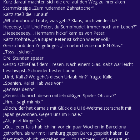
Kurz darauf machten sich die drei auf den Weg zu ihrer alten
Stammkneipe „Zum rudernden Zahnstocher“.
Kaltz stieß die Tür auf:
„Whohoohooo! Leute, was geht? Klaus, auch wieder da?
Heeeeey, Ulli! Und Peter, du Sumpfnudel, immer noch am Leben?“
„Heeeeeeeey… Hermann! hicks“ kam es von Peter.
Kaltz stöhnte. „Na super. Peter ist schon wieder voll.“
Genzo hob den Zeigefinger. „Ich nehm heute nur EIN Glas.“
„Tsss… sicher.“
Drei Stunden später
Genzo schlief auf dem Tresen. Nach einem Glas. Kaltz war leicht
beschwipst, Schneider bester Laune.
„Und, Kaltz? Wo geht’s diesen Urlaub hin?“ fragte Kalle.
„Spanien, Kalle! Hab was vor.“
„Ja? Was denn?“
„Kennst du noch diesen mittelmäßigen Spieler Ohzora?“
„Hm… sagt mir nix.“
„Doch, der hat damals mit Glück die U16-Weltmeisterschaft mit
Japan gewonnen. Gegen uns im Finale.“
„Ah, jetzt klingelt’s.“
„Gut. Jedenfalls hab ich ihn vor ein paar Wochen in Barcelona
getroffen, als wir mit Hamburg gegen Barca gespielt haben. Er
fragt mich, ob ich vergeben bin – ich sag ‘nee’ – und er sagt, er