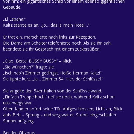
Vor ihm: ein gigantisches Schild vor einem ebenso gigantischen
Gebäude.
„El España.“
Kaltz starrte es an. „Jo… das is’ mein Hotel…“
Er trat ein, marschierte nach links zur Rezeption.
Die Dame am Schalter telefonierte noch. Als sie ihn sah,
beendete sie ihr Gespräch mit einem zuckersüßen:
„Ciao, Berta! BUSSY BUSSY“ – Klick.
„Sie wünschen?“ fragte sie.
„Isch hab’n Zimmer gedingst. Heiße Herman Kaltz!“
Sie tippte kurz. „Ja… Zimmer 54. Hier, der Schlüssel.“
Sie angelte den 54er Haken von der Schlüsselwand.
„Einfach Treppe hoch!“ rief sie noch, während Kaltz schon
unterwegs war.
Oben fand er sofort seine Tür. Aufgeschlossen, Licht an, Blick
aufs Bett – Sprung – und weg war er. Sofort eingeschlafen.
Sonnenaufgang.
Bei den Ohzoras.