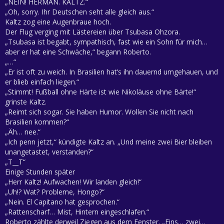
„NEIN! HERMAN. KALTZ.“
„Oh, sorry. Ihr Deutschen seht alle gleich aus.“
Kaltz zog eine Augenbraue hoch.
Der Flug verging mit Lästereien über Tsubasa Ohzora.
„Tsubasa ist begabt, sympathisch, fast wie ein Sohn für mich…
aber er hat eine Schwäche,“ begann Roberto.
„…“
„Er ist oft zu weich. In Brasilien hat’s ihn dauernd umgehauen, und
er blieb einfach liegen.“
„Stimmt! Fußball ohne Härte ist wie Nikoläuse ohne Bärte!“
grinste Kaltz.
„Reimt sich sogar. Sie haben Humor. Wollen Sie nicht nach
Brasilien kommen?“
„Äh… nee.“
„Ich penn jetzt,“ kündigte Kaltz an. „Und meine zwei Bier bleiben
unangetastet, verstanden?“
„T__T“
Einige Stunden später
„Herr Kaltz! Aufwachen! Wir landen gleich!“
„Uh!? Wat? Probleme, Hongo?“
„Nein. El Capitano hat gesprochen.“
„Rattenscharf… Mist, Hintern eingeschlafen.“
Roberto zählte derweil Ziegen aus dem Fenster. „Eins… zwei…