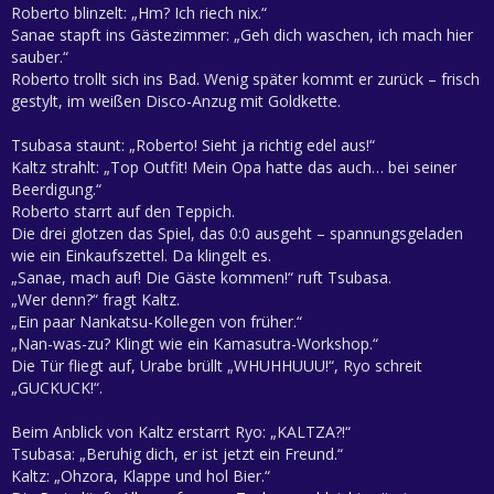
Roberto blinzelt: „Hm? Ich riech nix.“
Sanae stapft ins Gästezimmer: „Geh dich waschen, ich mach hier
sauber.“
Roberto trollt sich ins Bad. Wenig später kommt er zurück – frisch
gestylt, im weißen Disco-Anzug mit Goldkette.
Tsubasa staunt: „Roberto! Sieht ja richtig edel aus!“
Kaltz strahlt: „Top Outfit! Mein Opa hatte das auch… bei seiner
Beerdigung.“
Roberto starrt auf den Teppich.
Die drei glotzen das Spiel, das 0:0 ausgeht – spannungsgeladen
wie ein Einkaufszettel. Da klingelt es.
„Sanae, mach auf! Die Gäste kommen!“ ruft Tsubasa.
„Wer denn?“ fragt Kaltz.
„Ein paar Nankatsu-Kollegen von früher.“
„Nan-was-zu? Klingt wie ein Kamasutra-Workshop.“
Die Tür fliegt auf, Urabe brüllt „WHUHHUUU!“, Ryo schreit
„GUCKUCK!“.
Beim Anblick von Kaltz erstarrt Ryo: „KALTZA?!“
Tsubasa: „Beruhig dich, er ist jetzt ein Freund.“
Kaltz: „Ohzora, Klappe und hol Bier.“