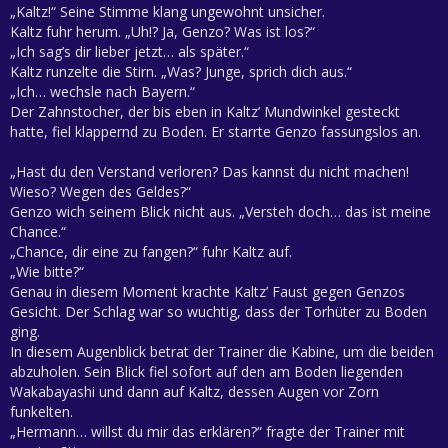
„Kaltz!“ Seine Stimme klang ungewohnt unsicher.
Kaltz fuhr herum. „Uh!? Ja, Genzo? Was ist los?“
„Ich sag’s dir lieber jetzt… als später.“
Kaltz runzelte die Stirn. „Was? Junge, sprich dich aus.“
„Ich… wechsle nach Bayern.“
Der Zahnstocher, der bis eben in Kaltz’ Mundwinkel gesteckt
hatte, fiel klappernd zu Boden. Er starrte Genzo fassungslos an.
„Hast du den Verstand verloren? Das kannst du nicht machen!
Wieso? Wegen des Geldes?“
Genzo wich seinem Blick nicht aus. „Versteh doch… das ist meine
Chance.“
„Chance, dir eine zu fangen?“ fuhr Kaltz auf.
„Wie bitte?“
Genau in diesem Moment krachte Kaltz’ Faust gegen Genzos
Gesicht. Der Schlag war so wuchtig, dass der Torhüter zu Boden
ging.
In diesem Augenblick betrat der Trainer die Kabine, um die beiden
abzuholen. Sein Blick fiel sofort auf den am Boden liegenden
Wakabayashi und dann auf Kaltz, dessen Augen vor Zorn
funkelten.
„Hermann… willst du mir das erklären?“ fragte der Trainer mit