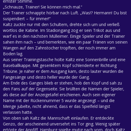
ernster Stimme.
„Schnauze, Trainer! Sie können mich mal.“
Der Trainer schnappte hörbar nach Luft. „Was!? Hermann! Du bist
suspendiert – für immer!“
Kaltz zuckte nur mit den Schultern, drehte sich um und verließ
wortlos die Kabine. Im Stadiongang zog er sein Trikot aus und
warf es in den nächsten Mülleimer. Einige Spieler und der Trainer
sahen ihm nach – und bemerkten, wie ein paar Tränen von seinen
Wangen auf den Zahnstocher tropften, der noch immer am
Boden lag.
Aus seiner Trainingstasche holte Kaltz eine Sonnenbrille und eine
Baseballkappe. Mit gesenktem Kopf schlenderte er Richtung
Tribüne. Je näher er dem Ausgang kam, desto lauter wurden die
Fangesänge und desto heller wurde der Gang.
Am Ende des Ganges blieb er stehen, hob den Kopf und sah zu
den Fans auf der Gegenseite. Sie brüllten die Namen der Spieler,
als diese auf der Anzeigetafel erschienen. Auch sein eigener
Name mit der Rückennummer 5 wurde angezeigt – und die
Menge jubelte, nicht ahnend, dass er das Spielfeld längst
verlassen hatte.
Von oben sah Kaltz die Mannschaft einlaufen. Er entdeckte
Genzo, der anscheinend unversehrt ins Tor ging. Wenig später
ertönte der Anpfiff. Hamburg spielte mutig nach vorn, doch Kaltz