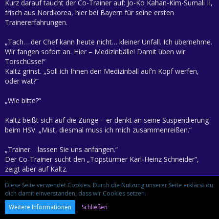
Kurz darauf taucht der Co-Trainer auf: Jo-Ko Kahan-Kim-Sumali II,
frisch aus Nordkorea, hier bei Bayern für seine ersten
Trainererfahrungen.
„Tach… der Chef kann heute nicht… kleiner Unfall. Ich übernehme.
Wir fangen sofort an. Hier – Medizinbälle! Damit üben wir
Torschüsse!“
Kaltz grinst. „Soll ich Ihnen den Medizinball auf’n Kopf werfen,
oder wat?“
„Wie bitte?“
Kaltz beißt sich auf die Zunge – er denkt an seine Suspendierung
beim HSV. „Mist, diesmal muss ich mich zusammenreißen.“
„Trainer… lassen Sie uns anfangen.“
Der Co-Trainer sucht den „Topstürmer Karl-Heinz Schneider“,
zeigt aber auf Kaltz.
Diese Seite verwendet Cookies. Durch die Nutzung unserer Seite erklärst du
„Wat? Nee, ich bin Herman Kaltz.“
dich damit einverstanden, dass wir Cookies setzen.
Weitere Informationen
Schließen
„Oh… sorry, ihr Deutschen seht alle gleich aus.“