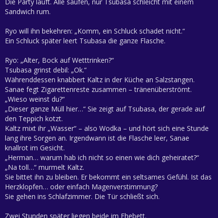
Die Party läuft. Alle saufen, nur Tsubasa schleicht mit einem
Sandwich rum.
Ryo will ihn bekehren: „Komm, ein Schluck schadet nicht.“
Ein Schluck später leert Tsubasa die ganze Flasche.
Ryo: „Alter, Bock auf Wetttrinken?“
Tsubasa grinst debil: „Ok.“
Währenddessen knabbert Kaltz in der Küche an Salzstangen.
Sanae fegt Zigarettenreste zusammen – tränenüberströmt.
„Wieso weinst du?“
„Dieser ganze Müll hier…“ Sie zeigt auf Tsubasa, der gerade auf
den Teppich kotzt.
Kaltz mixt ihr „Wasser“ – also Wodka – und hört sich eine Stunde
lang ihre Sorgen an. Irgendwann ist die Flasche leer, Sanae
knallrot im Gesicht.
„Herman… warum hab ich nicht so einen wie dich geheiratet?“
„Na toll…“ murmelt Kaltz.
Sie bittet ihn zu bleiben. Er bekommt ein seltsames Gefühl. Ist das
Herzklopfen… oder einfach Magenverstimmung?
Sie gehen ins Schlafzimmer. Die Tür schließt sich.
Zwei Stunden später liegen beide im Ehebett.