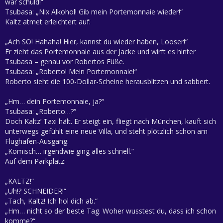
war schuld!“
Tsubasa: „Nix Alkohol! Gib mein Portemonnaie wieder!“
Kaltz atmet erleichtert auf:
„Ach SO! Hahaha! Hier, kannst du wieder haben, Looser!“
Er zieht das Portemonnaie aus der Jacke und wirft es hinter
Tsubasa – genau vor Robertos Füße.
Tsubasa: „Roberto! Mein Portemonnaie!“
Roberto sieht die 100-Dollar-Scheine herausblitzen und sabbert.
„Hm… dein Portemonnaie, ja?“
Tsubasa: „Roberto…?“
Doch Kaltz’ Taxi hält. Er steigt ein, fliegt nach München, kauft sich
unterwegs gefühlt eine neue Villa, und steht plötzlich schon am
Flughafen-Ausgang.
„Komisch… irgendwie ging alles schnell.“
Auf dem Parkplatz:
„KALTZ!“
„Uh!? SCHNEIDER!“
„Tach, Kaltz! Ich hol dich ab.“
„Hm… nicht so der beste Tag. Woher wusstest du, dass ich schon
komme?“