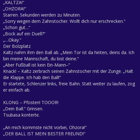
„KALTZA!“
„OHZORA!“
Starren. Sekunden werden zu Minuten.
„Sorry wegen dem Zahnstocher. Wollt dich nur erschrecken.“
„Schon gut…“
„Bock auf ein Duell?“
„…Okay.“
Der Bolzplatz
Kaltz nahm ihm den Ball ab. „Mein Tor ist da hinten, deins da. Ich
bin meine Mannschaft, du bist deine.“
„Aber Fußball ist kein Ein-Mann–“
Knack! – Kaltz zerbrach seinen Zahnstocher mit der Zunge. „Halt
die Klappe. Ich hab den Ball!“
Er startete, Schlenzer links, freie Bahn. Statt weiter zu laufen, zog
er einfach ab.
KLONG – Pfosten! TOOOR!
„Dein Ball.“ Grinsen.
Tsubasa konterte.
„An mich kommste nicht vorbei, Ohzora!“
„DER BALL IST MEIN BESTER FREUND!“