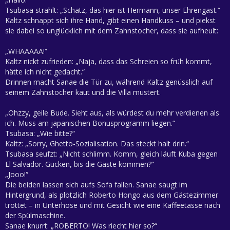
Tsubasa strahlt: „Schatz, das hier ist Hermann, unser Ehrengast.“
Kaltz schnappt sich ihre Hand, gibt einen Handkuss – und piekst
sie dabei so unglücklich mit dem Zahnstocher, dass sie aufheult:
„WHAAAAA!“
Kaltz nickt zufrieden: „Naja, dass das Schreien so früh kommt,
hätte ich nicht gedacht.“
Drinnen macht Sanae die Tür zu, während Kaltz genüsslich auf
seinem Zahnstocher kaut und die Villa mustert.
„Ohzzy, geile Bude. Sieht aus, als würdest du mehr verdienen als
ich. Muss am japanischen Bonusprogramm liegen.“
Tsubasa: „Wie bitte?“
Kaltz: „Sorry, Ghetto-Sozialisation. Das steckt halt drin.“
Tsubasa seufzt: „Nicht schlimm. Komm, gleich läuft Kuba gegen
El Salvador. Gucken, bis die Gäste kommen?“
„Jooo!“
Die beiden lassen sich aufs Sofa fallen. Sanae saugt im
Hintergrund, als plötzlich Roberto Hongo aus dem Gästezimmer
trottet – in Unterhose und mit Gesicht wie eine Kaffeetasse nach
der Spülmaschine.
Sanae knurrt: „ROBERTO! Was riecht hier so?“