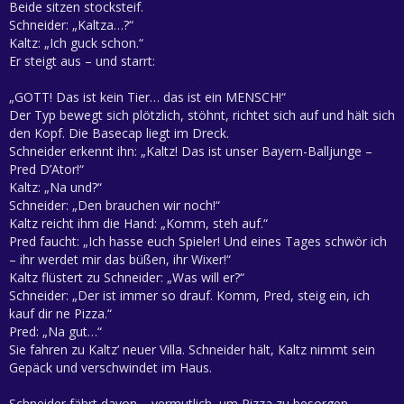
Beide sitzen stocksteif.
Schneider: „Kaltza…?“
Kaltz: „Ich guck schon.“
Er steigt aus – und starrt:
„GOTT! Das ist kein Tier… das ist ein MENSCH!“
Der Typ bewegt sich plötzlich, stöhnt, richtet sich auf und hält sich
den Kopf. Die Basecap liegt im Dreck.
Schneider erkennt ihn: „Kaltz! Das ist unser Bayern-Balljunge –
Pred D’Ator!“
Kaltz: „Na und?“
Schneider: „Den brauchen wir noch!“
Kaltz reicht ihm die Hand: „Komm, steh auf.“
Pred faucht: „Ich hasse euch Spieler! Und eines Tages schwör ich
– ihr werdet mir das büßen, ihr Wixer!“
Kaltz flüstert zu Schneider: „Was will er?“
Schneider: „Der ist immer so drauf. Komm, Pred, steig ein, ich
kauf dir ne Pizza.“
Pred: „Na gut…“
Sie fahren zu Kaltz’ neuer Villa. Schneider hält, Kaltz nimmt sein
Gepäck und verschwindet im Haus.
Schneider fährt davon – vermutlich, um Pizza zu besorgen.