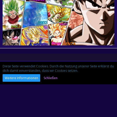
Diese Seite verwendet Cookies. Durch die Nutzung unserer Seite erklärst du
Teilen
dich damit einverstanden, dass wir Cookies setzen.
Weitere Informationen
Schließen
2 Benutzer haben hier geschrieben
Kenta
(5)
Bogusz
(2)