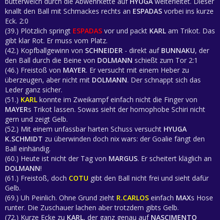
butterweich durch die Abwehrkette auf
HYUGA
weiterleitet. Dieser
knallt den Ball mit Schmackes rechts an
ESPADAS
vorbei ins kurze
Eck. 2:0
(39.) Plötzlich springt
ESPADAS
vor und packt
KARL
am Trikot. Das
gibt klar Rot. Er muss vom Platz.
(42.) Kopfballgewinn von
SCHNEIDER
- direkt auf
BUNNAKU
, der
den Ball durch die Beine von
DOLMANN
schießt zum Tor 2:1
(46.) Freistoß von
MAYER
. Er versucht mit einem Heber zu
überzeugen, aber nicht mit
DOLMANN
. Der schnappt sich das
Leder ganz sicher.
(51.)
KARL
konnte im Zweikampf einfach nicht die Finger von
MAYER
s Trikot lassen. Sowas sieht der homophobe Schiri nicht
gern und zeigt Gelb.
(52.) Mit einem unfassbar harten Schuss versucht
HYUGA
K.SCHMIDT
zu überwinden doch nix wars: der Goalie fängt den
Ball einhändig.
(60.) Heute ist nicht der Tag von
MARGUS
. Er scheitert kläglich an
DOLMANN
!
(61.) Freistoß, doch
COTU
gibt den Ball nicht frei und sieht dafür
Gelb.
(69.) Uh Peinlich. Ohne Grund zieht
R.CARLOS
einfach
MAX
s Hose
runter. Die Zuschauer lachen aber trotzdem gibts Gelb.
(72.) Kurze Ecke zu
KARL
, der ganz genau auf
NASCIMENTO