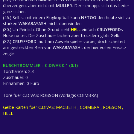
überzeugen, aber nicht mit
MULLER
. Der schnappt sich das Leder
ganz sicher.
(46.) Selbst mit einem Flugkopfball kann
NETOO
den heute viel zu
starken
WAKABAYASHI
nicht überwinden.
(80.) Uh Peinlich. Ohne Grund zieht
HELL
einfach
CRUYFFORD
s
Hose runter. Die Zuschauer lachen aber trotzdem gibts Gelb.
(82.)
CRUYFFORD
läuft am Abwehrspieler vorbei, doch scheitert
am gestreckten Bein von
WAKABAYASHI
, der hier vollen Einsatz
zeigte.
BUSCHTROMMLER - C.DIVAS 0:1 (0:1)
Torchancen: 2:3
Zuschauer: 0
Einnahmen: 0 Euro
Tore fuer C.DIVAS: ROBSON (Vorlage: COIMBRA)
Gelbe Karten fuer C.DIVAS: MACBETH , COIMBRA , ROBSON ,
HELL