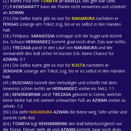
(2.) Klares Foul von
TOMEYA
an
RAVELLI
, das gibt klar Gelb.
(7.)
F.KONSAWATT
kann die Flanke nicht verwerten und scheitert
an
AZWAN
.
(13.) Die Gelbe Karte gibt es nun für
NAKAMURA
nachdem er
FENGAS
solange am Trikot zog, bis er es selbst in den Händen
hält.
(18.) Fehlpass.
SARAGOSSA
schnappt sich die Kugel und stürmt
los. Schuss!
HERNANDEZ
kommt grad noch dran. Das war nichts.
(23.)
TREZAGA
passt in den Lauf von
NAKAMURA
und der
verwandelt den Ball sicher im kurzen Eck. Keine Chance für
AZWAN
. 0:1
(34.) Die Gelbe Karte gibt es nun für
KUSTA
nachdem er
SENGHOR
solange am Trikot zog, bis er es selbst in den Händen
hält.
(41.)
RUSCIANO
tunnelt den Verteidiger und schießt mit dem
Innenriss schön rechts an
HERNANDEZ
vorbei ins Netz. 1:1
(48.)
RENSNEBRINK
setzt
TREZAGA
gekonnt in Szene, welcher
keine Mühe hat mit seinem schwachen Fuß an
AZWAN
vorbei zu
zirkeln. 1:2
(50.) Da zieht
NAKAMURA
AZWAN
die Beine weg. Sehr unfair und
zurecht Gelb-Rot.
(64.)
TOMEYA
legt
RENSNEBRINK
den Ball bilderbuchgleich vor
die Füsse. Dieser zieht ab und
AZWAN
kommt zwar noch dran,