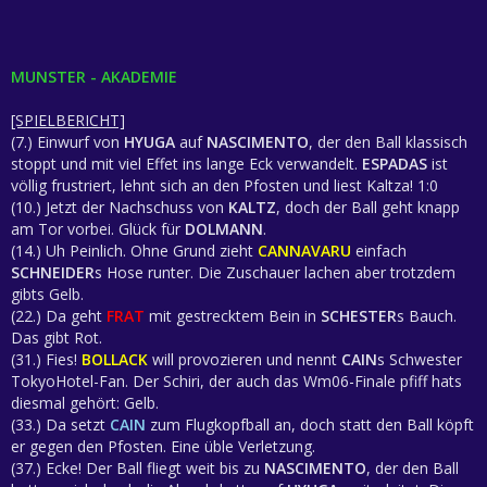
MUNSTER - AKADEMIE
[SPIELBERICHT]
(7.) Einwurf von
HYUGA
auf
NASCIMENTO
, der den Ball klassisch
stoppt und mit viel Effet ins lange Eck verwandelt.
ESPADAS
ist
völlig frustriert, lehnt sich an den Pfosten und liest Kaltza! 1:0
(10.) Jetzt der Nachschuss von
KALTZ
, doch der Ball geht knapp
am Tor vorbei. Glück für
DOLMANN
.
(14.) Uh Peinlich. Ohne Grund zieht
CANNAVARU
einfach
SCHNEIDER
s Hose runter. Die Zuschauer lachen aber trotzdem
gibts Gelb.
(22.) Da geht
FRAT
mit gestrecktem Bein in
SCHESTER
s Bauch.
Das gibt Rot.
(31.) Fies!
BOLLACK
will provozieren und nennt
CAIN
s Schwester
TokyoHotel-Fan. Der Schiri, der auch das Wm06-Finale pfiff hats
diesmal gehört: Gelb.
(33.) Da setzt
CAIN
zum Flugkopfball an, doch statt den Ball köpft
er gegen den Pfosten. Eine üble Verletzung.
(37.) Ecke! Der Ball fliegt weit bis zu
NASCIMENTO
, der den Ball