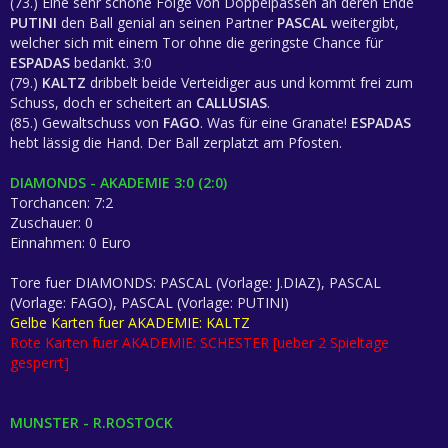
(73.) Eine sehr schöne Folge von Doppelpässen an deren Ende
PUTINI
den Ball genial an seinen Partner
PASCAL
weitergibt,
welcher sich mit einem Tor ohne die geringste Chance für
ESPADAS
bedankt. 3:0
(79.)
KALTZ
dribbelt beide Verteidiger aus und kommt frei zum
Schuss, doch er scheitert an
CALLUSIAS
.
(85.) Gewaltschuss von
FAGO
. Was für eine Granate!
ESPADAS
hebt lässig die Hand. Der Ball zerplatzt am Pfosten.
DIAMONDS - AKADEMIE 3:0 (2:0)
Torchancen: 7:2
Zuschauer: 0
Einnahmen: 0 Euro
Tore fuer DIAMONDS: PASCAL (Vorlage: J.DIAZ), PASCAL
(Vorlage: FAGO), PASCAL (Vorlage: PUTINI)
Gelbe Karten fuer AKADEMIE: KALTZ
Rote Karten fuer AKADEMIE: SCHESTER [ueber 2 Spieltage
gesperrt]
MUNSTER - R.ROSTOCK