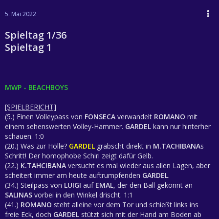
5. Mai 2022
Spieltag 1/36
Spieltag 1
MWP - BEACHBOYS
[SPIELBERICHT]
(5.) Einen Volleypass von
FONSECA
verwandelt
ROMANO
mit
einem sehenswerten Volley-Hammer.
GARDEL
kann nur hinterher
schauen. 1:0
(20.) Was zur Hölle?
GARDEL
grabscht direkt in
M.TACHIBANA
s
Schritt! Der homophobe Schiri zeigt dafür Gelb.
(22.)
K.TAHCIBANA
versucht es mal wieder aus allen Lagen, aber
scheitert immer am heute auftrumpfenden
GARDEL
.
(34.) Steilpass von
LUIGI
auf
EMAL
, der den Ball gekonnt an
SALINAS
vorbei in den Winkel drischt. 1:1
(41.)
ROMANO
steht alleine vor dem Tor und schießt links ins
freie Eck, doch
GARDEL
stützt sich mit der Hand am Boden ab