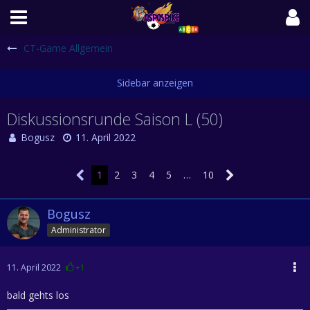
CT-Game Allgemein
Diskussionsrunde Saison L (50)
Bogusz
11. April 2022
1
2
3
4
5
…
10
Bogusz
Administrator
11. April 2022
+1
bald gehts los