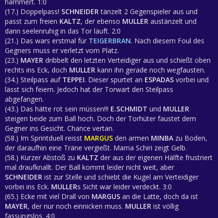
hämmert. 1:0
(17.) Doppelpass!
SCHNEIDER
tänzelt 2 Gegenspieler aus und
passt zum freien
KALTZ
, der ebenso
MULLER
austänzelt und
dann seelenruhig in das Tor läuft. 2:0
(21.) Das wars erstmal für
TEIGERBRAN
. Nach diesem Foul des
Gegners muss er verletzt vom Platz.
(23.)
MAYER
dribbelt den letzten Verteidiger aus und schießt oben
rechts ins Eck, doch
MULLER
kann ihn gerade noch wegfausten.
(34.) Steilpass auf
TEPPEI
. Dieser spurtet an
ESPADAS
vorbei und
lässt sich feiern. Jedoch hat der Torwart den Steilpass
abgefangen.
(43.) Das hätte rot sein müssen!!!
E.SCHMIDT
und
MULLER
steigen beide zum Ball hoch. Doch der Torhüter faustet dem
Gegner ins Gesicht. Chance vertan.
(58.) Im Sprintduell reisst
MARGUS
den armen
MINBA
zu Boden,
der daraufhin eine Träne vergießt. Mama Schiri zeigt Gelb.
(58.) Kurzer Abstoß zu
KALTZ
der aus der eigenen Hälfte frustriert
mal draufknallt. Der Ball kommt leider nicht weit, aber
SCHNEIDER
ist zur Stelle und schiebt die Kugel am Verteidiger
vorbei ins Eck.
MULLER
s Sicht war leider verdeckt. 3:0
(65.) Ecke mit viel Drall von
MARGUS
an die Latte, doch da ist
MAYER
, der nur noch einnicken muss.
MULLER
ist völlig
fassungslos. 4:0