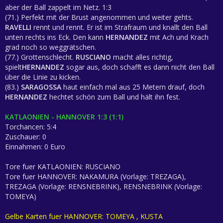
aber der Ball zappelt im Netz. 1:3
(71.) Perfekt mit der Brust angenommen und weiter gehts.
RAVELLI
rennt und rennt. Er ist im Strafraum und knallt den Ball
unten rechts ins Eck. Den kann
HERNANDEZ
mit Ach und Krach
grad noch so weggrätschen.
(77.) Grottenschlecht.
RUSCIANO
macht alles richtig,
spielt
HERNANDEZ
sogar aus, doch schafft es dann nicht den Ball
über die Linie zu kicken.
(83.)
SARAGOSSA
haut einfach mal aus 25 Metern drauf, doch
HERNANDEZ
hechtet schön zum Ball und hält ihn fest.
KATLAONIEN - HANNOVER 1:3 (1:1)
Torchancen: 5:4
Zuschauer: 0
Einnahmen: 0 Euro
Tore fuer KATLAONIEN: RUSCIANO
Tore fuer HANNOVER: NAKAMURA (Vorlage: TREZAGA),
TREZAGA (Vorlage: RENSNEBRINK), RENSNEBRINK (Vorlage:
TOMEYA)
Gelbe Karten fuer HANNOVER: TOMEYA , KUSTA