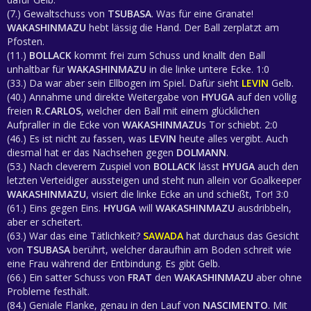
(7.) Gewaltschuss von
TSUBASA
. Was für eine Granate!
WAKASHINMAZU
hebt lässig die Hand. Der Ball zerplatzt am
Pfosten.
(11.)
BOLLACK
kommt frei zum Schuss und knallt den Ball
unhaltbar für
WAKASHINMAZU
in die linke untere Ecke. 1:0
(33.) Da war aber sein Ellbogen im Spiel. Dafür sieht
LEVIN
Gelb.
(40.) Annahme und direkte Weitergabe von
HYUGA
auf den völlig
freien
R.CARLOS
, welcher den Ball mit einem glücklichen
Aufpraller in die Ecke von
WAKASHINMAZU
s Tor schiebt. 2:0
(46.) Es ist nicht zu fassen, was
LEVIN
heute alles vergibt. Auch
diesmal hat er das Nachsehen gegen
DOLMANN
.
(53.) Nach cleverem Zuspiel von
BOLLACK
lässt
HYUGA
auch den
letzten Verteidiger aussteigen und steht nun allein vor Goalkeeper
WAKASHINMAZU
, visiert die linke Ecke an und schießt, Tor! 3:0
(61.) Eins gegen Eins.
HYUGA
will
WAKASHINMAZU
ausdribbeln,
aber er scheitert.
(63.) War das eine Tätlichkeit?
SAWADA
hat durchaus das Gesicht
von
TSUBASA
berührt, welcher daraufhin am Boden schreit wie
eine Frau während der Entbindung. Es gibt Gelb.
(66.) Ein satter Schuss von
FRAT
den
WAKASHINMAZU
aber ohne
Probleme festhält.
(84.) Geniale Flanke, genau in den Lauf von
NASCIMENTO
. Mit