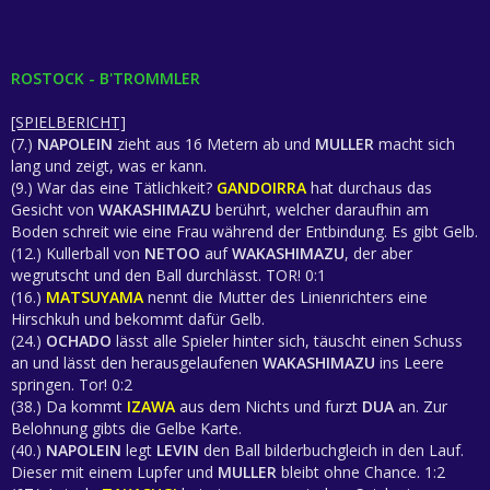
ROSTOCK - B'TROMMLER
[SPIELBERICHT]
(7.)
NAPOLEIN
zieht aus 16 Metern ab und
MULLER
macht sich
lang und zeigt, was er kann.
(9.) War das eine Tätlichkeit?
GANDOIRRA
hat durchaus das
Gesicht von
WAKASHIMAZU
berührt, welcher daraufhin am
Boden schreit wie eine Frau während der Entbindung. Es gibt Gelb.
(12.) Kullerball von
NETOO
auf
WAKASHIMAZU
, der aber
wegrutscht und den Ball durchlässt. TOR! 0:1
(16.)
MATSUYAMA
nennt die Mutter des Linienrichters eine
Hirschkuh und bekommt dafür Gelb.
(24.)
OCHADO
lässt alle Spieler hinter sich, täuscht einen Schuss
an und lässt den herausgelaufenen
WAKASHIMAZU
ins Leere
springen. Tor! 0:2
(38.) Da kommt
IZAWA
aus dem Nichts und furzt
DUA
an. Zur
Belohnung gibts die Gelbe Karte.
(40.)
NAPOLEIN
legt
LEVIN
den Ball bilderbuchgleich in den Lauf.
Dieser mit einem Lupfer und
MULLER
bleibt ohne Chance. 1:2