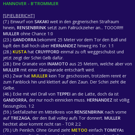
HANNOVER - B'TROMMLER
[SPIELBERICHT]
(7.) Einwurf von
SAKAKI
weit in den gegnerischen Strafraum
hinein,
RENSENBRINK
setzt zum Fallrückzieher an... TOOOR!!!!
MULLER
ohne Chance 1:0
(23.)
GANDORRA
bekommt 25 Meter vor dem Tor den Ball und
lupft den Ball hoch über
HERNANDEZ
hinweg ins Tor. 1:1
(28.)
KUSTA
hat
CRUYFFORD
einmal zu oft weggeschubst und
jetzt zeigt der Schiri Gelb dafür.
(28.) Eine Granate von
INAMOTO
aus 25 Metern, welche aber von
MULLER
mit einer Glanzparade entschärft wird.
(43.) Zwar hat
MULLER
kein Tor geschossen, trotzdem rennt er
zum Fanblock hin und klettert auf den Zaun. Der Schiri zieht die
Gelbe.
(46.) Ecke mit viel Drall von
TEPPEI
an die Latte, doch da ist
GANDORRA
, der nur noch einnicken muss.
HERNANDEZ
ist völlig
fassungslos. 1:2
(59.) Seitfallzieher im Mittelkreis von
RENSENBRINK
nach vorne
auf
TREZAGA
, der den Ball volley aufs Tor donnert.
MULLER
hechtet aber kommt nicht ran - TOR 2:2
(70.) Uh Peinlich. Ohne Grund zieht
METOO
einfach
TOMEYA
s