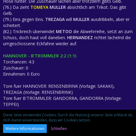
Hose runter. Die Zuschauer lachen aber trotzdem gibts Gelb.
(76.) Da zieht
TOMEYA
MULLER
absichtlich am Trikot. Das gibt
Gelb.
(79.) Eins gegen Eins.
TREZAGA
will
MULLER
ausdribbeln, aber er
scheitert.
(82.) Trickreich überwindet
METOO
die Abwehrreihe, setzt an zum
Schuss, doch haut voll daneben.
HERNANDEZ
richtet lächelnd die
umgeschossene Eckfahne wieder auf.
HANNOVER - B'TROMMLER 2:2 (1:1)
Torchancen: 4:3
Zuschauer: 0
Einnahmen: 0 Euro
Tore fuer HANNOVER: RENSENBRINK (Vorlage: SAKAKI),
TREZAGA (Vorlage: RENSENBRINK)
Tore fuer B'TROMMLER: GANDORRA, GANDORRA (Vorlage:
TEPPEI)
Diese Seite verwendet Cookies. Durch die Nutzung unserer Seite erklärst du
Gelbe Karten fuer HANNOVER: KUSTA , TOMEYA
dich damit einverstanden, dass wir Cookies setzen.
Gelbe Karten fuer B'TROMMLER: MULLER , METOO
Weitere Informationen
Schließen