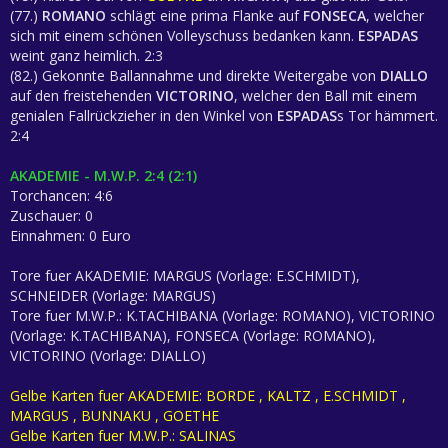
(77.)
ROMANO
schlägt eine prima Flanke auf
FONSECA
, welcher
sich mit einem schönen Volleyschuss bedanken kann.
ESPADAS
weint ganz heimlich. 2:3
(82.) Gekonnte Ballannahme und direkte Weitergabe von
DIALLO
auf den freistehenden
VICTORINO
, welcher den Ball mit einem
genialen Fallrückzieher in den Winkel von
ESPADAS
s Tor hämmert.
2:4
AKADEMIE - M.W.P. 2:4 (2:1)
Torchancen: 4:6
Zuschauer: 0
Einnahmen: 0 Euro
Tore fuer AKADEMIE: MARGUS (Vorlage: E.SCHMIDT),
SCHNEIDER (Vorlage: MARGUS)
Tore fuer M.W.P.: K.TACHIBANA (Vorlage: ROMANO), VICTORINO
(Vorlage: K.TACHIBANA), FONSECA (Vorlage: ROMANO),
VICTORINO (Vorlage: DIALLO)
Gelbe Karten fuer AKADEMIE: BORDE , KALTZ , E.SCHMIDT ,
MARGUS , BUNNAKU , GOETHE
Gelbe Karten fuer M.W.P.: SALINAS