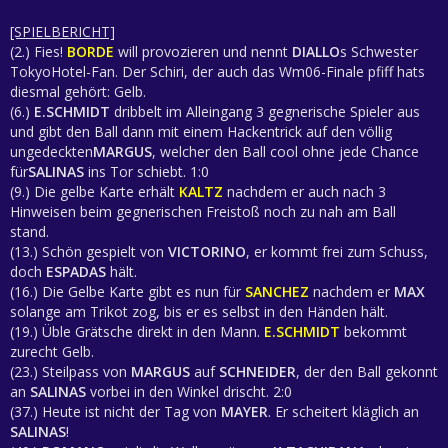
[SPIELBERICHT]
(2.) Fies!
BORDE
will provozieren und nennt
DIALLO
s Schwester
TokyoHotel-Fan. Der Schiri, der auch das Wm06-Finale pfiff hats
diesmal gehört: Gelb.
(6.)
E.SCHMIDT
dribbelt im Alleingang 3 gegnerische Spieler aus
und gibt den Ball dann mit einem Hackentrick auf den völlig
ungedeckten
MARGUS
, welcher den Ball cool ohne jede Chance
für
SALINAS
ins Tor schiebt. 1:0
(9.) Die gelbe Karte erhält
KALTZ
nachdem er auch nach 3
Hinweisen beim gegnerischen Freistoß noch zu nah am Ball
stand.
(13.) Schön gespielt von
VICTORINO
, er kommt frei zum Schuss,
doch
ESPADAS
hält.
(16.) Die Gelbe Karte gibt es nun für
SANCHEZ
nachdem er
MAX
solange am Trikot zog, bis er es selbst in den Händen hält.
(19.) Üble Grätsche direkt in den Mann.
E.SCHMIDT
bekommt
zurecht Gelb.
(23.) Steilpass von
MARGUS
auf
SCHNEIDER
, der den Ball gekonnt
an
SALINAS
vorbei in den Winkel drischt. 2:0
(37.) Heute ist nicht der Tag von
MAYER
. Er scheitert kläglich an
SALINAS
!