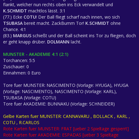
flankt, welcher nun rechts oben ins Eck verwandelt und
K.SCHMIDT
machtlos lässt. 3:1
(77.) Ecke
COTU
! Der Ball fliegt scharf nach innen, wo sich
TSUBASA
bereit macht. ZackBumm Tor!
K.SCHMIDT
ohne
Chance. 4:1
(83.)
MARGUS
schießt und der Ball scheint ins Tor zu fliegen, doch
er geht knapp drüber.
DOLMANN
lacht.
MUNSTER - AKADEMIE 4:1 (2:1)
Torchancen: 5:5
Zuschauer: 0
Einnahmen: 0 Euro
Tore fuer MUNSTER: NASCIMENTO (Vorlage: HYUGA), HYUGA
(Vorlage: NASCIMENTO), NASCIMENTO (Vorlage: KARL),
TSUBASA (Vorlage: COTU)
Tore fuer AKADEMIE: BUNNAKU (Vorlage: SCHNEIDER)
Gelbe Karten fuer MUNSTER: CANNAVARU , BOLLACK , KARL ,
COTU , R.CARLOS
Rote Karten fuer MUNSTER: FRAT [ueber 2 Spieltage gesperrt]
Rote Karten fuer AKADEMIE: ESPADAS [ueber 3 Spieltage