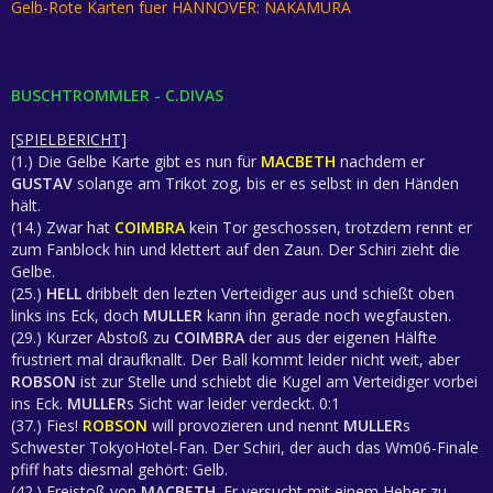
Gelb-Rote Karten fuer HANNOVER: NAKAMURA
BUSCHTROMMLER - C.DIVAS
[SPIELBERICHT]
(1.) Die Gelbe Karte gibt es nun für
MACBETH
nachdem er
GUSTAV
solange am Trikot zog, bis er es selbst in den Händen
hält.
(14.) Zwar hat
COIMBRA
kein Tor geschossen, trotzdem rennt er
zum Fanblock hin und klettert auf den Zaun. Der Schiri zieht die
Gelbe.
(25.)
HELL
dribbelt den lezten Verteidiger aus und schießt oben
links ins Eck, doch
MULLER
kann ihn gerade noch wegfausten.
(29.) Kurzer Abstoß zu
COIMBRA
der aus der eigenen Hälfte
frustriert mal draufknallt. Der Ball kommt leider nicht weit, aber
ROBSON
ist zur Stelle und schiebt die Kugel am Verteidiger vorbei
ins Eck.
MULLER
s Sicht war leider verdeckt. 0:1
(37.) Fies!
ROBSON
will provozieren und nennt
MULLER
s
Schwester TokyoHotel-Fan. Der Schiri, der auch das Wm06-Finale
pfiff hats diesmal gehört: Gelb.
(42.) Freistoß von
MACBETH
. Er versucht mit einem Heber zu