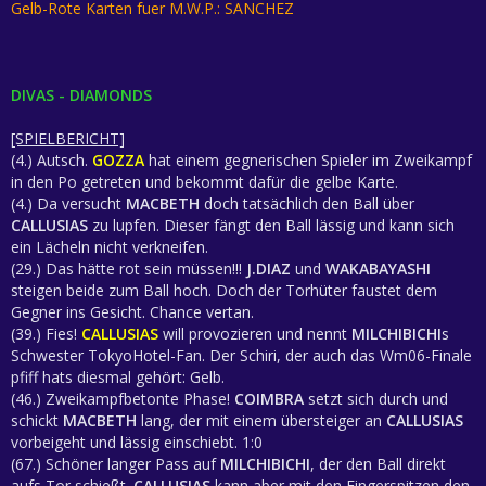
Gelb-Rote Karten fuer M.W.P.: SANCHEZ
DIVAS - DIAMONDS
[SPIELBERICHT]
(4.) Autsch.
GOZZA
hat einem gegnerischen Spieler im Zweikampf
in den Po getreten und bekommt dafür die gelbe Karte.
(4.) Da versucht
MACBETH
doch tatsächlich den Ball über
CALLUSIAS
zu lupfen. Dieser fängt den Ball lässig und kann sich
ein Lächeln nicht verkneifen.
(29.) Das hätte rot sein müssen!!!
J.DIAZ
und
WAKABAYASHI
steigen beide zum Ball hoch. Doch der Torhüter faustet dem
Gegner ins Gesicht. Chance vertan.
(39.) Fies!
CALLUSIAS
will provozieren und nennt
MILCHIBICHI
s
Schwester TokyoHotel-Fan. Der Schiri, der auch das Wm06-Finale
pfiff hats diesmal gehört: Gelb.
(46.) Zweikampfbetonte Phase!
COIMBRA
setzt sich durch und
schickt
MACBETH
lang, der mit einem übersteiger an
CALLUSIAS
vorbeigeht und lässig einschiebt. 1:0
(67.) Schöner langer Pass auf
MILCHIBICHI
, der den Ball direkt
aufs Tor schießt.
CALLUSIAS
kann aber mit den Fingerspitzen den