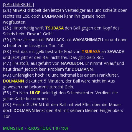
[SPIELBERICHT]
(24.)
MISAKI
dribbelt den letzten Verteidiger aus und schießt oben
rechts ins Eck, doch
DOLMANN
kann ihn gerade noch
wegfausten.
(25.) Hinterhältig wirft
TSUBASA
den Ball gegen den Kopf des
Schiris beim Einwurf. Gelb!
(30.) Ganz alleine läuft
BOLLACK
auf
WAKASHIMAZU
zu und dann
schiebt er ihn lässig ein. Tor. 1:0
(38.) Erst das mit gelb bestrafte Foul von
TSUBASA
an
SAWADA
und jetzt gibt er den Ball nicht frei. Das gibt Gelb-Rot.
(47.) Freistoß, ausgeführt von
NAPOLEON
. Er nimmt Anlauf und
haut drauf. Jedoch kein Problem für
DOLMANN
.
(49.) Unfähigkeit hoch 10 und nichtmal bei einem Frankfurter.
DOLMANN
diskutiert 5 Minuten, der Ball wäre nicht im Aus
gewesen und bekommt zurecht Gelb.
(55.) Oh Nein.
ULGE
beleidigt den Schiedsrichter. Verdient die
gelbe Karte bekommen.
(73.) Freistoß!
LEVIN
tritt den Ball mit viel Effet über die Mauer
doch
DOLMANN
lenkt den Ball mit seinem kleinen Finger übers
Tor.
MUNSTER - R.ROSTOCK 1:0 (1:0)