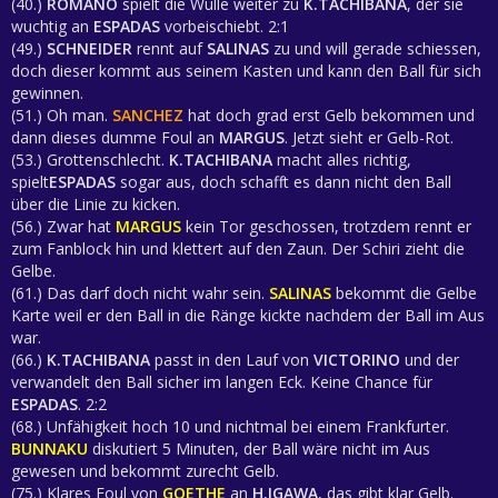
(40.)
ROMANO
spielt die Wulle weiter zu
K.TACHIBANA
, der sie
wuchtig an
ESPADAS
vorbeischiebt. 2:1
(49.)
SCHNEIDER
rennt auf
SALINAS
zu und will gerade schiessen,
doch dieser kommt aus seinem Kasten und kann den Ball für sich
gewinnen.
(51.) Oh man.
SANCHEZ
hat doch grad erst Gelb bekommen und
dann dieses dumme Foul an
MARGUS
. Jetzt sieht er Gelb-Rot.
(53.) Grottenschlecht.
K.TACHIBANA
macht alles richtig,
spielt
ESPADAS
sogar aus, doch schafft es dann nicht den Ball
über die Linie zu kicken.
(56.) Zwar hat
MARGUS
kein Tor geschossen, trotzdem rennt er
zum Fanblock hin und klettert auf den Zaun. Der Schiri zieht die
Gelbe.
(61.) Das darf doch nicht wahr sein.
SALINAS
bekommt die Gelbe
Karte weil er den Ball in die Ränge kickte nachdem der Ball im Aus
war.
(66.)
K.TACHIBANA
passt in den Lauf von
VICTORINO
und der
verwandelt den Ball sicher im langen Eck. Keine Chance für
ESPADAS
. 2:2
(68.) Unfähigkeit hoch 10 und nichtmal bei einem Frankfurter.
BUNNAKU
diskutiert 5 Minuten, der Ball wäre nicht im Aus
gewesen und bekommt zurecht Gelb.
(75.) Klares Foul von
GOETHE
an
H.IGAWA
, das gibt klar Gelb.