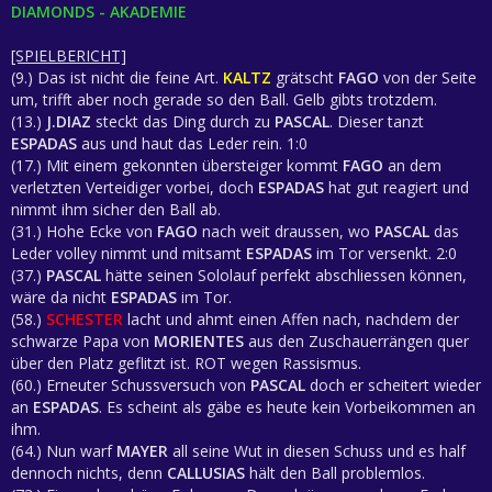
DIAMONDS - AKADEMIE
[SPIELBERICHT]
(9.) Das ist nicht die feine Art.
KALTZ
grätscht
FAGO
von der Seite
um, trifft aber noch gerade so den Ball. Gelb gibts trotzdem.
(13.)
J.DIAZ
steckt das Ding durch zu
PASCAL
. Dieser tanzt
ESPADAS
aus und haut das Leder rein. 1:0
(17.) Mit einem gekonnten übersteiger kommt
FAGO
an dem
verletzten Verteidiger vorbei, doch
ESPADAS
hat gut reagiert und
nimmt ihm sicher den Ball ab.
(31.) Hohe Ecke von
FAGO
nach weit draussen, wo
PASCAL
das
Leder volley nimmt und mitsamt
ESPADAS
im Tor versenkt. 2:0
(37.)
PASCAL
hätte seinen Sololauf perfekt abschliessen können,
wäre da nicht
ESPADAS
im Tor.
(58.)
SCHESTER
lacht und ahmt einen Affen nach, nachdem der
schwarze Papa von
MORIENTES
aus den Zuschauerrängen quer
über den Platz geflitzt ist. ROT wegen Rassismus.
(60.) Erneuter Schussversuch von
PASCAL
doch er scheitert wieder
an
ESPADAS
. Es scheint als gäbe es heute kein Vorbeikommen an
ihm.
(64.) Nun warf
MAYER
all seine Wut in diesen Schuss und es half
dennoch nichts, denn
CALLUSIAS
hält den Ball problemlos.