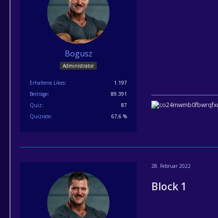
Bogusz
Administrator
Erhaltene Likes
1.197
Beiträge
89.391
Quiz
87
Quizrate
67,6 %
28. Februar 2022
Block 1