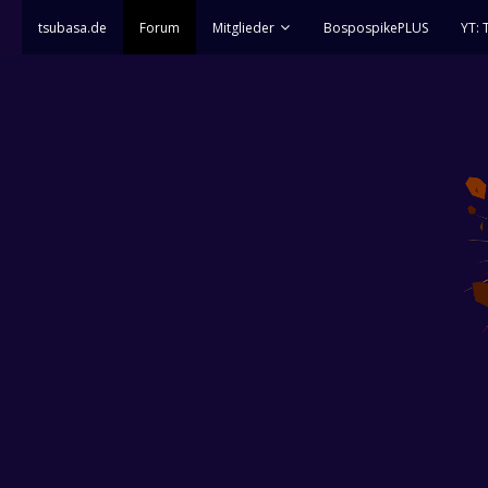
tsubasa.de
Forum
Mitglieder
BospospikePLUS
YT: