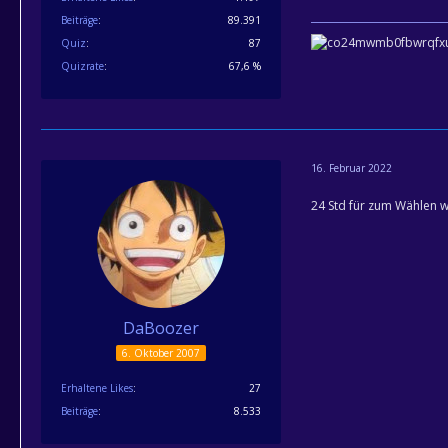
Beiträge
89.391
Quiz
87
Quizrate
67,6 %
16. Februar 2022
24 Std für zum Wählen w
DaBoozer
6. Oktober 2007
Erhaltene Likes
27
Beiträge
8.533