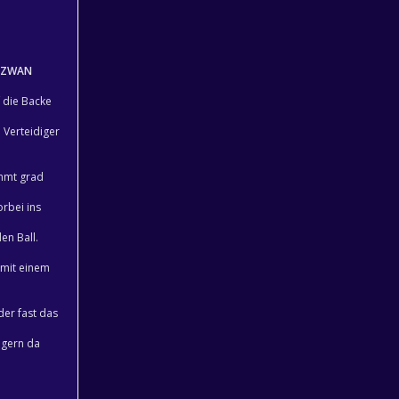
AZWAN
 die Backe
 Verteidiger
mmt grad
rbei ins
en Ball.
mit einem
 der fast das
igern da