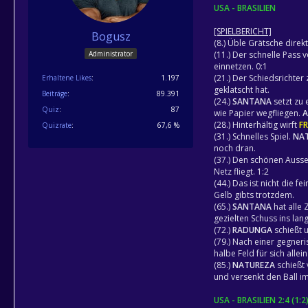
USA - BRASILIEN
[SPIELBERICHT]
Bogusz
(8.) Üble Grätsche direk
Administrator
(11.) Der schnelle Pass 
einnetzen. 0:1
(21.) Der Schiedsrichter 
Erhaltene Likes
1.197
geklatscht hat.
Beiträge
89.391
(24.)
SANTANA
setzt zu 
Quiz
87
wie Papier wegfliegen.
(28.) Hinterhältig wirft
F
Quizrate
67,6 %
(31.) Schnelles Spiel.
NA
noch dran.
(37.) Den schönen Auss
Netz fliegt. 1:2
(44.) Das ist nicht die fe
Gelb gibts trotzdem.
(65.)
SANTANA
hat alle 
gezielten Schuss ins lan
(72.)
RADUNGA
schießt u
(79.) Nach einer gegner
halbe Feld für sich allein
(85.)
NATUREZA
schießt 
und versenkt den Ball i
USA - BRASILIEN 2:4 (1:2