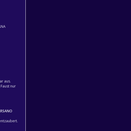
ANA
ar aus.
 Faust nur
ARSANO
ntzaubert.