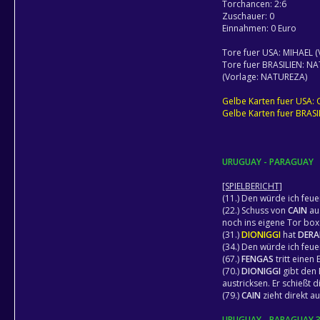
Torchancen: 2:6
Zuschauer: 0
Einnahmen: 0 Euro
Tore fuer USA: MIHAEL (
Tore fuer BRASILIEN: 
(Vorlage: NATUREZA)
Gelbe Karten fuer USA:
Gelbe Karten fuer BRA
URUGUAY - PARAGUAY
[SPIELBERICHT]
(11.) Den würde ich feue
(22.) Schuss von
CAIN
au
noch ins eigene Tor box
(31.)
DIONIGGI
hat
DER
(34.) Den würde ich feue
(67.)
FENGAS
tritt einen 
(70.)
DIONIGGI
gibt den 
austricksen. Er schießt d
(79.)
CAIN
zieht direkt 
URUGUAY - PARAGUAY 3: