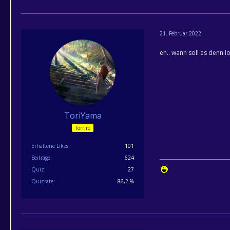
21. Februar 2022
eh.. wann soll es denn 
ToriYama
Torriro
Erhaltene Likes
101
Beiträge
624
Quiz
27
Quizrate
86,2 %