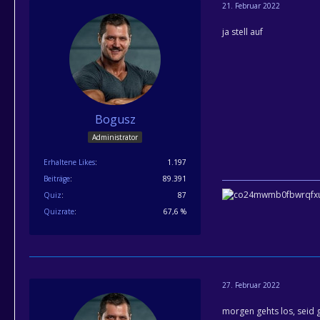
21. Februar 2022
ja stell auf
Bogusz
Administrator
Erhaltene Likes
1.197
Beiträge
89.391
Quiz
87
Quizrate
67,6 %
27. Februar 2022
morgen gehts los, seid g