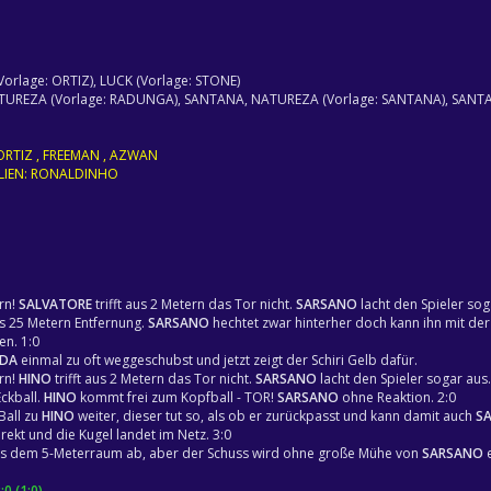
Vorlage: ORTIZ), LUCK (Vorlage: STONE)
NATUREZA (Vorlage: RADUNGA), SANTANA, NATUREZA (Vorlage: SANTANA), SANT
 ORTIZ , FREEMAN , AZWAN
SILIEN: RONALDINHO
rn!
SALVATORE
trifft aus 2 Metern das Tor nicht.
SARSANO
lacht den Spieler sog
s 25 Metern Entfernung.
SARSANO
hechtet zwar hinterher doch kann ihn mit der
en. 1:0
ADA
einmal zu oft weggeschubst und jetzt zeigt der Schiri Gelb dafür.
rn!
HINO
trifft aus 2 Metern das Tor nicht.
SARSANO
lacht den Spieler sogar aus.
Eckball.
HINO
kommt frei zum Kopfball - TOR!
SARSANO
ohne Reaktion. 2:0
Ball zu
HINO
weiter, dieser tut so, als ob er zurückpasst und kann damit auch
S
irekt und die Kugel landet im Netz. 3:0
aus dem 5-Meterraum ab, aber der Schuss wird ohne große Mühe von
SARSANO
e
0 (1:0)