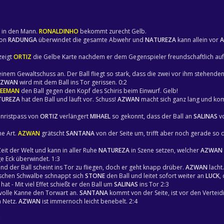
t in den Mann.
RONALDINHO
bekommt zurecht Gelb.
von
RADUNGA
überwindet die gesamte Abwehr und
NATUREZA
kann allein vor
zeigt
ORTIZ
die Gelbe Karte nachdem er dem Gegenspieler freundschaftlich auf
einem Gewaltschuss an. Der Ball fliegt so stark, dass die zwei vor ihm stehenden
AZWAN
wird mit dem Ball ins Tor gerissen. 0:2
REEMAN
den Ball gegen den Kopf des Schiris beim Einwurf. Gelb!
TUREZA
hat den Ball und läuft vor. Schuss!
AZWAN
macht sich ganz lang und ko
enristpass von
ORTIZ
verlängert
MIHAEL
so gekonnt, dass der Ball an
SALINAS
vo
ine Art.
AZWAN
grätscht
SANTANA
von der Seite um, trifft aber noch gerade so d
Zeit der Welt und kann in aller Ruhe
NATUREZA
in Szene setzen, welcher
AZWAN
ge Eck überwindet. 1:3
nd der Ball scheint ins Tor zu fliegen, doch er geht knapp drüber.
AZWAN
lacht.
ischen Schwalbe schnappt sich
STONE
den Ball und leitet sofort weiter an
LUCK
,
 hat - Mit viel Effet schießt er den Ball um
SALINAS
ins Tor 2:3
volle Kanne den Torwart an.
SANTANA
kommt von der Seite, ist vor den Verteid
m Netz.
AZWAN
ist immernoch leicht benebelt. 2:4
)