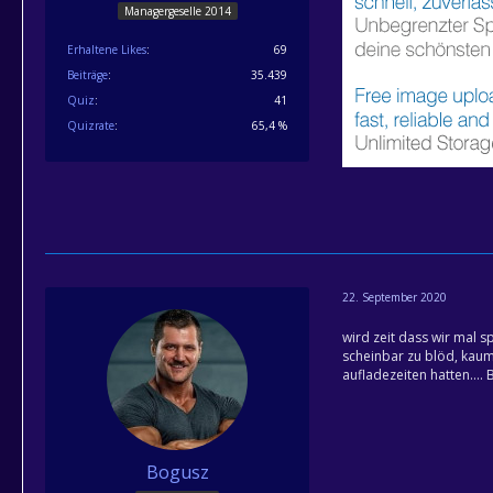
Managergeselle 2014
Erhaltene Likes
69
Beiträge
35.439
Quiz
41
Quizrate
65,4 %
22. September 2020
wird zeit dass wir mal 
scheinbar zu blöd, kau
aufladezeiten hatten...
Bogusz