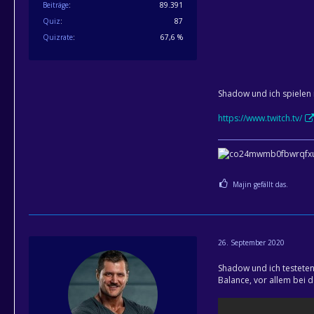
Beiträge
89.391
Quiz
87
Quizrate
67,6 %
Shadow und ich spielen 
https://www.twitch.tv/
Majin gefällt das.
26. September 2020
Shadow und ich testet
Balance, vor allem bei 