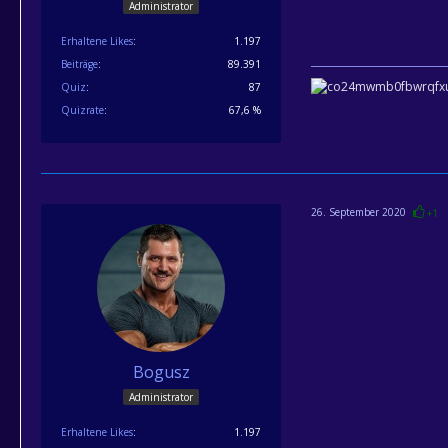
Administrator
Erhaltene Likes
1.197
Beiträge
89.391
Quiz
87
Quizrate
67,6 %
26. September 2020
+1
Bogusz
Administrator
Erhaltene Likes
1.197