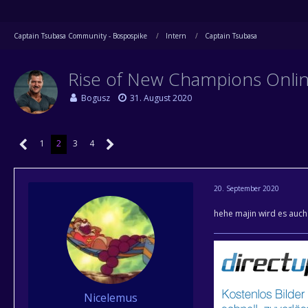
Captain Tsubasa Community - Bospospike
Intern
Captain Tsubasa
Rise of New Champions Onli
Bogusz
31. August 2020
1
2
3
4
20. September 2020
hehe majin wird es auch
Nicelemus