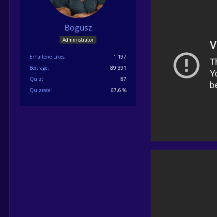
Bogusz
Administrator
Erhaltene Likes
1.197
Beiträge
89.391
Quiz
87
Quizrate
67,6 %