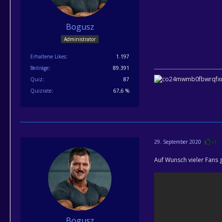
Bogusz
Administrator
Erhaltene Likes
1.197
Beiträge
89.391
Quiz
87
Quizrate
67,6 %
29. September 2020
+1
Auf Wunsch vieler Fans 
Bogusz