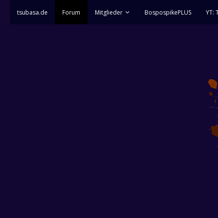
tsubasa.de
Forum
Mitglieder
BospospikePLUS
YT: