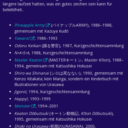
längere laufzeit hatten, was ein gutes zeichen sein kann für
beliebtheit..
Pineapple Army
(パイナップルARMY), 1986–1988,
gemeinsam mit Kazuya Kudō
Yawara!
, 1986–1993
Odoru Keikan
(踊る警官), 1987, Kurzgeschichtensammlung
N•A•S•A
, 1988, Kurzgeschichtensammlung
Master Keaton
(MASTERキートン,
Master Kīton
), 1988–
1994, gemeinsam mit Katsushika Hokusei
Shiro wa Shinanai
(シロは死なない), 1990, gemeinsam mit
Kenzo Kitakata; kein Manga, sondern ein Kinderbuch mit
Illustrationen von Urasawa
Jigoro!
, 1994, Kurzgeschichtensammlung
Happy!
, 1993–1999
Monster
, 1994–2001
Keaton Dōbutsuki
(キートン動物記,
Kīton Dōbutsuki
),
1995, gemeinsam mit Katsushika Hokusei
Shoki no Urasawa
(初期のURASAWA), 2000,