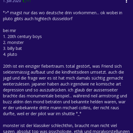
1. Juli 2020
+1
°>° magst nur das wo deutsche drin vorkommen... ok wobei in
pluto gibts auch hightech düsseldorf
bei mir
1. 20th century boys
2. monster
3. billy bat
4. pluto
20th ist ein einziger fiebertraum. total gestört, was Friend sich
sektenmässig aufbaut und die kindheitsideen umsetzt. auch die
jagd und die frage wer es ist hat mich damals süchtig gemacht
weiterzulesen. japaner haben auch irgendwie ne komische art
depression und so auszudrücken. ich glaub der aussenseiter
brachte das monumentale beispiel... während neil armstrong und
buzz aldrin den mond betraten und bekannte helden waren, war
er der unbekannte dritte mann michael collins, der nicht raus
durfte, weil er der pilot war im shuttle °_°
monster ist der klassiker schlechthin, braucht man nicht viel
sagen. absolut top was psychologie, ethik und moralvorstellungen