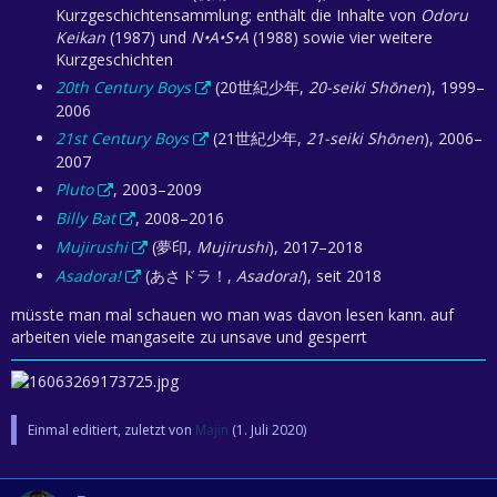
Kurzgeschichtensammlung; enthält die Inhalte von
Odoru
Keikan
(1987) und
N•A•S•A
(1988) sowie vier weitere
Kurzgeschichten
20th Century Boys
(20世紀少年,
20-seiki Shōnen
), 1999–
2006
21st Century Boys
(21世紀少年,
21-seiki Shōnen
), 2006–
2007
Pluto
, 2003–2009
Billy Bat
, 2008–2016
Mujirushi
(夢印,
Mujirushi
), 2017–2018
Asadora!
(あさドラ！,
Asadora!
), seit 2018
müsste man mal schauen wo man was davon lesen kann. auf
arbeiten viele mangaseite zu unsave und gesperrt
Einmal editiert, zuletzt von
Majin
(
1. Juli 2020
)