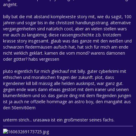
angeht.
billy bat die mit abstand komplexeste story mit, wie du sagst, 100
jahren und sogar bis in die christizeit handlungsstrang. alternative
vergangenheiten sind natürlich cool, aber an vielen stellen wars
mir auch zu langatmig. diese rassengeschichte z.b. trotzdem
krasse story insgesamt. glaub was das ganze mit den weißen und
schwarzen fledermäusen aufsich hat, hat sich für mich am ende
nicht wirklich geklärt. kamen die vom mond? warens dämonen
oder götter? habs vergessen
pluto eigentlich für mich gleichauf mit billy. guter cyberkrimi mit
ethischen und moralischen fragen der zukunft. plot, dass
irgendeiner kill bill mässig alle helden ausknipst, war ganz gut.
gegen ende wars dann etwas gestört mit dem iraner und seinen
blumenfeldern und so. das ganze ding mit dem fliegenden jungen
ist ja auch ne offzielle hommage an astro boy, den mangahit aus
den 50ern/60ern
unterm strich... urasawa ist ein großmeister seines fachs.