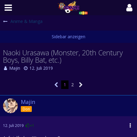
Anime & Manga
Naoki Urasawa (Monster, 20th Century
Boys, Billy Bat, etc.)
Majin
12. Juli 2019
1
2
Majin
Don
12. Juli 2019
+1