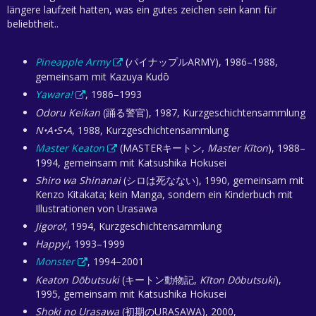
längere laufzeit hatten, was ein gutes zeichen sein kann für
beliebtheit..
Pineapple Army
(パイナップルARMY), 1986–1988,
gemeinsam mit Kazuya Kudō
Yawara!
, 1986–1993
Odoru Keikan
(踊る警官), 1987, Kurzgeschichtensammlung
N•A•S•A
, 1988, Kurzgeschichtensammlung
Master Keaton
(MASTERキートン,
Master Kīton
), 1988–
1994, gemeinsam mit Katsushika Hokusei
Shiro wa Shinanai
(シロは死なない), 1990, gemeinsam mit
Kenzo Kitakata; kein Manga, sondern ein Kinderbuch mit
Illustrationen von Urasawa
Jigoro!
, 1994, Kurzgeschichtensammlung
Happy!
, 1993–1999
Monster
, 1994–2001
Keaton Dōbutsuki
(キートン動物記,
Kīton Dōbutsuki
),
1995, gemeinsam mit Katsushika Hokusei
Shoki no Urasawa
(初期のURASAWA), 2000,