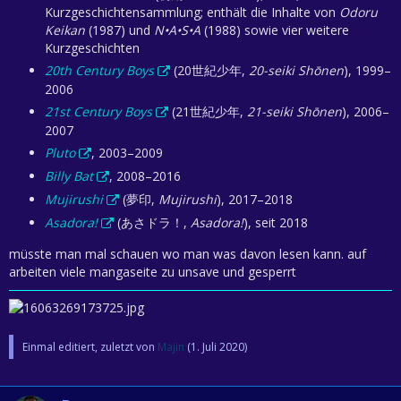
Kurzgeschichtensammlung; enthält die Inhalte von
Odoru
Keikan
(1987) und
N•A•S•A
(1988) sowie vier weitere
Kurzgeschichten
20th Century Boys
(20世紀少年,
20-seiki Shōnen
), 1999–
2006
21st Century Boys
(21世紀少年,
21-seiki Shōnen
), 2006–
2007
Pluto
, 2003–2009
Billy Bat
, 2008–2016
Mujirushi
(夢印,
Mujirushi
), 2017–2018
Asadora!
(あさドラ！,
Asadora!
), seit 2018
müsste man mal schauen wo man was davon lesen kann. auf
arbeiten viele mangaseite zu unsave und gesperrt
Einmal editiert, zuletzt von
Majin
(
1. Juli 2020
)