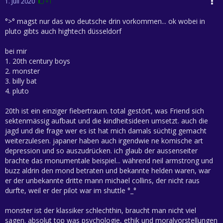
1. Juli 2020
+1
°>° magst nur das wo deutsche drin vorkommen... ok wobei in
pluto gibts auch hightech düsseldorf
bei mir
1. 20th century boys
2. monster
3. billy bat
4. pluto
20th ist ein einziger fiebertraum. total gestört, was Friend sich
sektenmässig aufbaut und die kindheitsideen umsetzt. auch die
jagd und die frage wer es ist hat mich damals süchtig gemacht
weiterzulesen. japaner haben auch irgendwie ne komische art
depression und so auszudrücken. ich glaub der aussenseiter
brachte das monumentale beispiel... während neil armstrong und
buzz aldrin den mond betraten und bekannte helden waren, war
er der unbekannte dritte mann michael collins, der nicht raus
durfte, weil er der pilot war im shuttle °_°
monster ist der klassiker schlechthin, braucht man nicht viel
sagen. absolut top was psychologie, ethik und moralvorstellungen