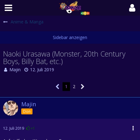
Anime & Manga
Naoki Urasawa (Monster, 20th Century
Boys, Billy Bat, etc.)
Majin
12. Juli 2019
1
2
Majin
Don
12. Juli 2019
+1