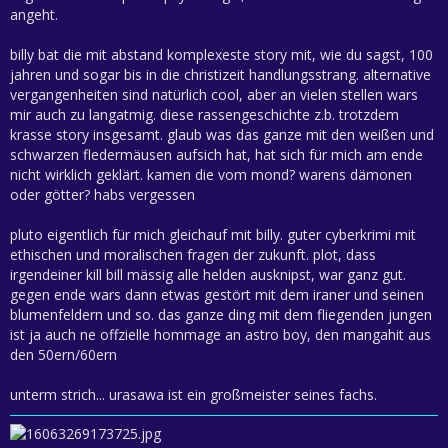
angeht.
billy bat die mit abstand komplexeste story mit, wie du sagst, 100
jahren und sogar bis in die christizeit handlungsstrang. alternative
vergangenheiten sind natürlich cool, aber an vielen stellen wars
mir auch zu langatmig. diese rassengeschichte z.b. trotzdem
krasse story insgesamt. glaub was das ganze mit den weißen und
schwarzen fledermäusen aufsich hat, hat sich für mich am ende
nicht wirklich geklärt. kamen die vom mond? warens dämonen
oder götter? habs vergessen
pluto eigentlich für mich gleichauf mit billy. guter cyberkrimi mit
ethischen und moralischen fragen der zukunft. plot, dass
irgendeiner kill bill mässig alle helden ausknipst, war ganz gut.
gegen ende wars dann etwas gestört mit dem iraner und seinen
blumenfeldern und so. das ganze ding mit dem fliegenden jungen
ist ja auch ne offzielle hommage an astro boy, den mangahit aus
den 50ern/60ern
unterm strich... urasawa ist ein großmeister seines fachs.