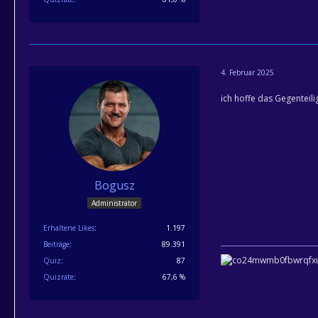
4. Februar 2025
ich hoffe das Gegenteili
Bogusz
Administrator
Erhaltene Likes
1.197
Beiträge
89.391
Quiz
87
Quizrate
67,6 %