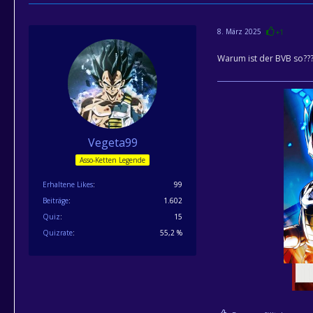
8. März 2025
+1
Warum ist der BVB so??
Vegeta99
Asso-Ketten Legende
Erhaltene Likes
99
Beiträge
1.602
Quiz
15
Quizrate
55,2 %