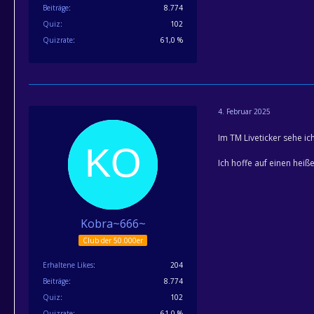
Beiträge
8.774
Quiz
102
Quizrate
61,0 %
4. Februar 2025
Im TM Liveticker sehe i
Ich hoffe auf einen hei
Kobra~666~
Club der 50.000er
Erhaltene Likes
204
Beiträge
8.774
Quiz
102
Quizrate
61,0 %