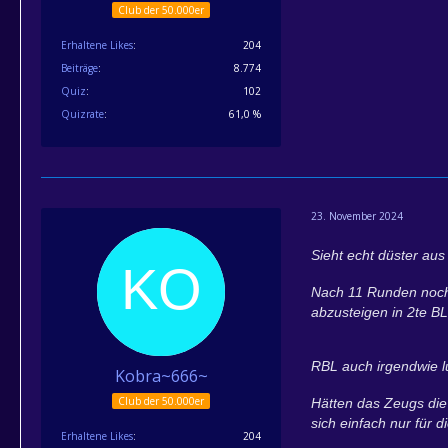
Club der 50.000er
Erhaltene Likes
204
Beiträge
8.774
Quiz
102
Quizrate
61,0 %
23. November 2024
Sieht echt düster au
Nach 11 Runden noch i
abzusteigen in 2te BL
RBL auch irgendwie lu
Kobra~666~
Club der 50.000er
Hätten das Zeugs die 
sich einfach nur für d
Erhaltene Likes
204