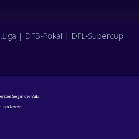
3.Liga | DFB-Pokal | DFL-Supercup
ersten Sieg in der BuLi.
s ausm Norden.