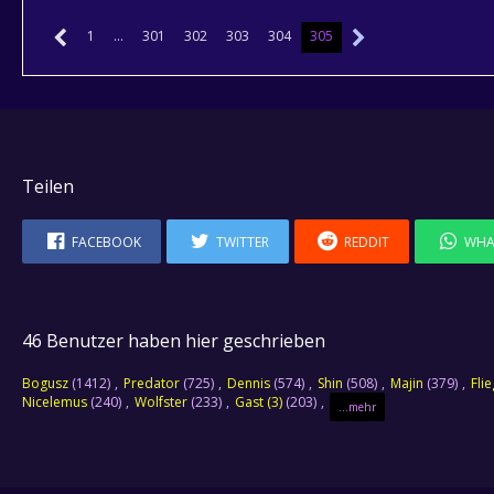
1
…
301
302
303
304
305
Teilen
FACEBOOK
TWITTER
REDDIT
WHA
46 Benutzer haben hier geschrieben
Bogusz
(1412)
Predator
(725)
Dennis
(574)
Shin
(508)
Majin
(379)
Fli
Nicelemus
(240)
Wolfster
(233)
Gast (3)
(203)
...mehr