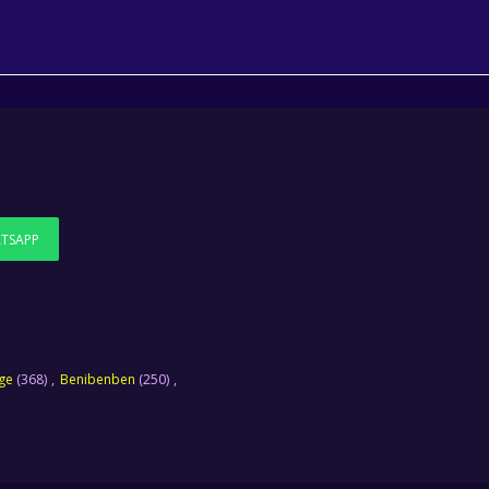
TSAPP
ege
(368)
Benibenben
(250)