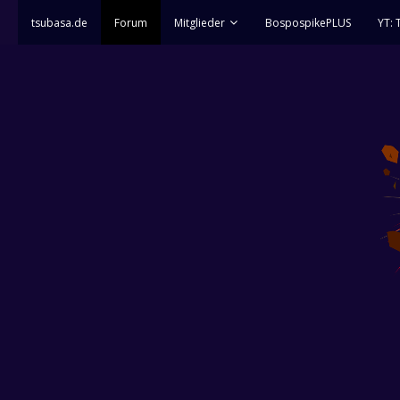
tsubasa.de
Forum
Mitglieder
BospospikePLUS
YT: