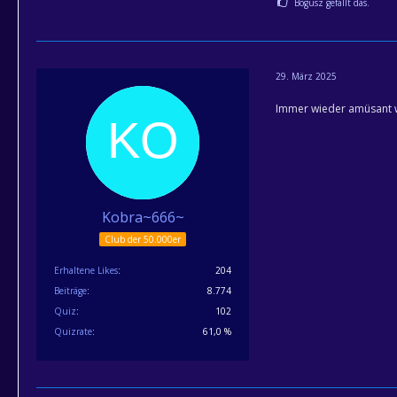
Bogusz gefällt das.
29. März 2025
Immer wieder amüsant wi
Kobra~666~
Club der 50.000er
Erhaltene Likes
204
Beiträge
8.774
Quiz
102
Quizrate
61,0 %