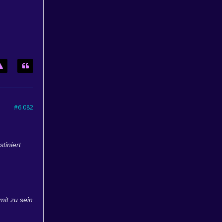
#6.082
tiniert
mit zu sein