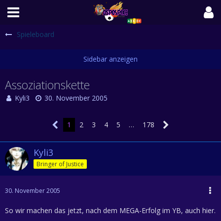
Spieleboard
Assoziationskette
Kyli3
30. November 2005
1
2
3
4
5
…
178
Kyli3
Bringer of Justice
30. November 2005
So wir machen das jetzt, nach dem MEGA-Erfolg im YB, auch hier.