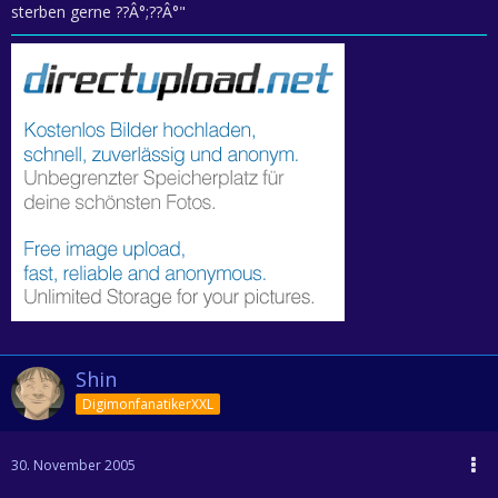
sterben gerne ??Â°;??Â°"
Shin
DigimonfanatikerXXL
30. November 2005