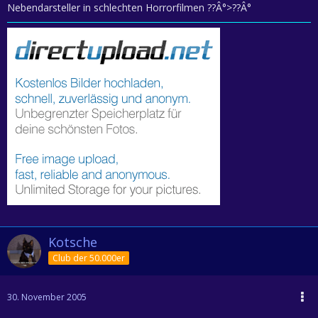
Nebendarsteller in schlechten Horrorfilmen ??Â°>??Â°
Kotsche
Club der 50.000er
30. November 2005