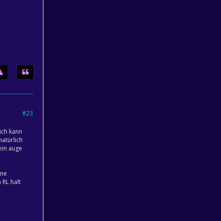
#23
ich kann
natürlich
ein auge
 ne
 RL halt