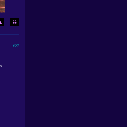
#27
so