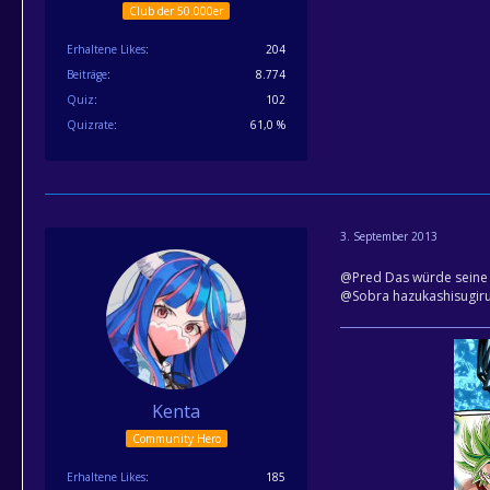
Club der 50.000er
Erhaltene Likes
204
Beiträge
8.774
Quiz
102
Quizrate
61,0 %
3. September 2013
@Pred Das würde seine 
@Sobra hazukashisugir
Kenta
Community Hero
Erhaltene Likes
185