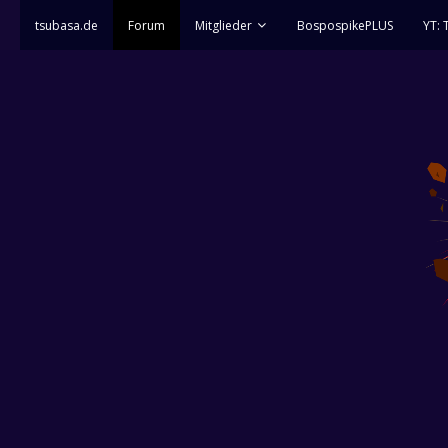
tsubasa.de
Forum
Mitglieder
BospospikePLUS
YT: