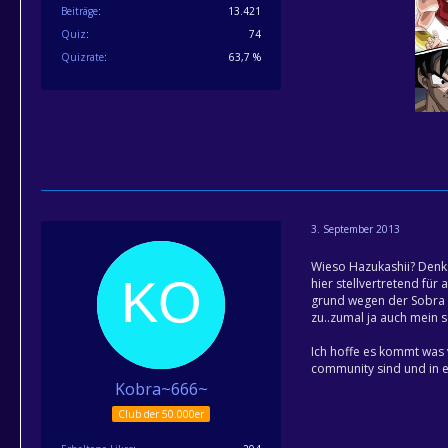
Beiträge
13.421
Quiz
74
Quizrate
63,7 %
3. September 2013
Wieso Hazukashii? Denks
hier stellvertretend für 
grund wegen der Sobra vs
zu..zumal ja auch mein s
Ich hoffe es kommt was v
community sind und in ei
Kobra~666~
Club der 50.000er