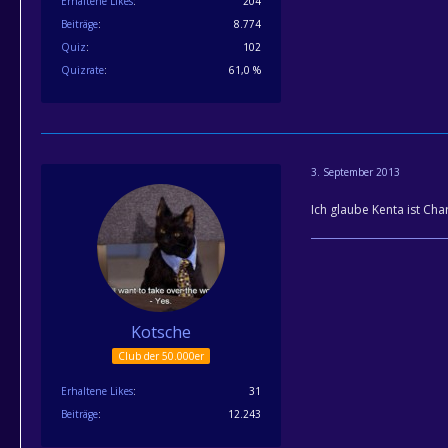
Erhaltene Likes
204
Beiträge
8.774
Quiz
102
Quizrate
61,0 %
3. September 2013
Ich glaube Kenta ist Cha
Kotsche
Club der 50.000er
Erhaltene Likes
31
Beiträge
12.243