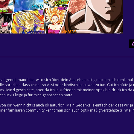
t irgendjemand hier wird sich über dein Aussehen lustig machen..ich denk mal 
alle sprechen dass keiner so Assi oder kindisch ist sowas zu tun. Gut ich hätte ja 
 Heinzl geschichte, aber da ich ja zufrieden mit meiner optik bin drück ich da 
chnucki Fliege ja für mich gesprochen hatte
on dir, wenn nicht is auch ok natürlich. Mein Gedanke is einfach der dass wir ja
ner familiären community kennt man sich auch optik mäßig verstehste ;)...Wie in