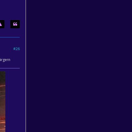
#26
 ärgern