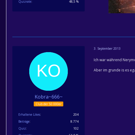
Quizrate
48,5 %
3. September 2013
Ich war während Nerymon'
Aber im grunde is es eg
Kobra~666~
Club der 50.000er
Erhaltene Likes
204
Beiträge
8.774
Quiz
102