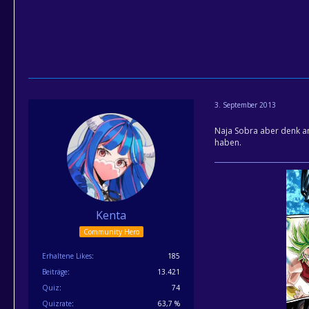
3. September 2013
Naja Sobra aber denk an
haben.
Kenta
Community Hero
Erhaltene Likes
185
Beiträge
13.421
Quiz
74
Quizrate
63,7 %