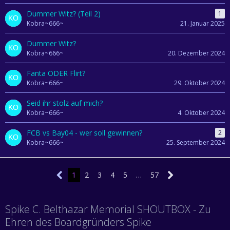
Dummer Witz? (Teil 2)
1
Kobra~666~
21. Januar 2025
Dummer Witz?
Kobra~666~
20. Dezember 2024
Fanta ODER Flirt?
Kobra~666~
29. Oktober 2024
Seid ihr stolz auf mich?
Kobra~666~
4. Oktober 2024
FCB vs Bay04 - wer soll gewinnen?
2
Kobra~666~
25. September 2024
1
2
3
4
5
…
57
Spike C. Belthazar Memorial SHOUTBOX - Zu
Ehren des Boardgründers Spike