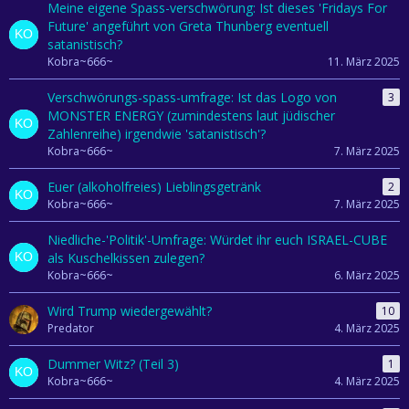
Meine eigene Spass-verschwörung: Ist dieses 'Fridays For
Future' angeführt von Greta Thunberg eventuell
satanistisch?
Kobra~666~
11. März 2025
Verschwörungs-spass-umfrage: Ist das Logo von
3
MONSTER ENERGY (zumindestens laut jüdischer
Zahlenreihe) irgendwie 'satanistisch'?
Kobra~666~
7. März 2025
Euer (alkoholfreies) Lieblingsgetränk
2
Kobra~666~
7. März 2025
Niedliche-'Politik'-Umfrage: Würdet ihr euch ISRAEL-CUBE
als Kuschelkissen zulegen?
Kobra~666~
6. März 2025
Wird Trump wiedergewählt?
10
Predator
4. März 2025
Dummer Witz? (Teil 3)
1
Kobra~666~
4. März 2025