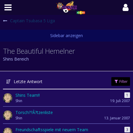
Captain Tsubasa 5 Liga
The Beautiful Hemelner
Shins Bereich
Letzte Antwort
Filter
Shins Team!!
1
Shin
19. Juli 2007
Torsch??Â?tzenliste
Shin
13. Januar 2007
Freundschaftsspiele mit neuem Team
3