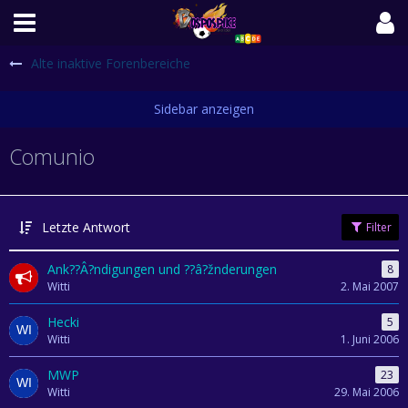
Alte inaktive Forenbereiche
Comunio
Letzte Antwort
Filter
Ank??Â?ndigungen und ??â?žnderungen
8
Witti
2. Mai 2007
Hecki
5
Witti
1. Juni 2006
MWP
23
Witti
29. Mai 2006